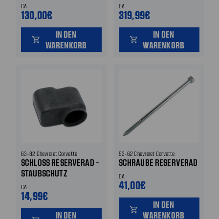
CA
CA
130,00€
319,99€
IN DEN
IN DEN
shopping_cart
shopping_cart
WARENKORB
WARENKORB
63-82 Chevrolet Corvette
53-62 Chevrolet Corvette
SCHLOSS RESERVERAD -
SCHRAUBE RESERVERAD
STAUBSCHUTZ
CA
41,00€
CA
14,99€
IN DEN
shopping_cart
IN DEN
WARENKORB