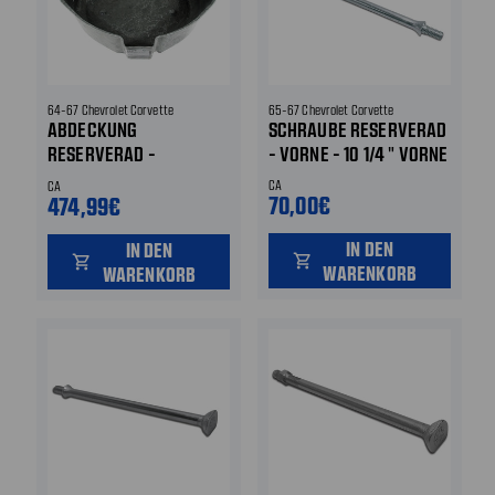
64-67 Chevrolet Corvette
65-67 Chevrolet Corvette
ABDECKUNG
SCHRAUBE RESERVERAD
RESERVERAD -
- VORNE - 10 1/4 " VORNE
FIBERGLAS OBEN
CA
CA
70,00€
474,99€
IN DEN
IN DEN
shopping_cart
shopping_cart
WARENKORB
WARENKORB