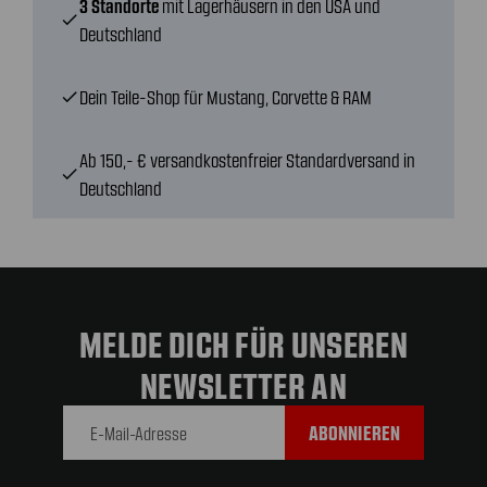
3 Standorte
mit Lagerhäusern in den USA und
check
Deutschland
Dein Teile-Shop für Mustang, Corvette & RAM
check
Ab 150,- € versandkostenfreier Standardversand in
check
Deutschland
MELDE DICH FÜR UNSEREN
NEWSLETTER AN
E-Mail-
Adresse