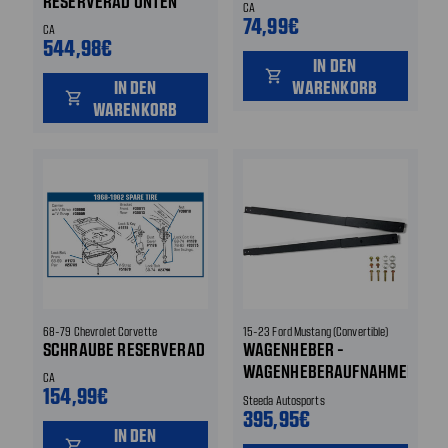
RESERVERAD UNTEN
CA
74,99€
CA
544,98€
IN DEN
shopping_cart
IN DEN
WARENKORB
shopping_cart
WARENKORB
68-79 Chevrolet Corvette
15-23 Ford Mustang (Convertible)
SCHRAUBE RESERVERAD
WAGENHEBER -
WAGENHEBERAUFNAHMEN
CA
154,99€
- SCHWARZ -
Steeda Autosports
GESCHRAUBT LINKS UND
395,95€
IN DEN
RECHTS
shopping_cart