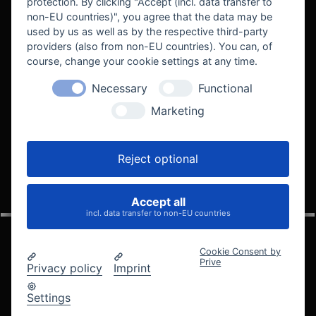
protection. By clicking "Accept (incl. data transfer to
non-EU countries)", you agree that the data may be
used by us as well as by the respective third-party
providers (also from non-EU countries). You can, of
course, change your cookie settings at any time.
Necessary
Functional
WE SUPPORT
Marketing
Reject optional
Accept all
VELOCITY AUTOMOTIVE
incl. data transfer to non-EU countries
Cookie Consent by
Prive
Privacy policy
Imprint
© 2005 - 2026 Velocity Automotive
Datenschutz
Impressum
AGB
Widerrufsbelehrung
Settings
Cookie-Einstellungen