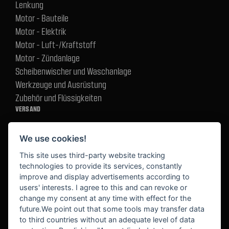
Lenkung
Motor - Bauteile
Motor - Elektrik
Motor - Luft-/Kraftstoff
Motor - Zündanlage
Scheibenwischer und Waschanlage
Werkzeuge und Ausrüstung
Zubehör und Flüssigkeiten
VERSAND
We use cookies!
BEZAHLUNG
This site uses third-party website tracking
technologies to provide its services, constantly
improve and display advertisements according to
users' interests. I agree to this and can revoke or
BEKANNT AUS
change my consent at any time with effect for the
future.We point out that some tools may transfer data
to third countries without an adequate level of data