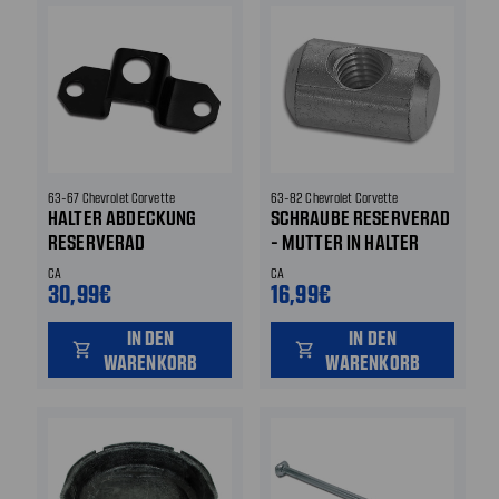
63-67 Chevrolet Corvette
63-82 Chevrolet Corvette
HALTER ABDECKUNG
SCHRAUBE RESERVERAD
RESERVERAD
- MUTTER IN HALTER
CA
CA
30,99€
16,99€
IN DEN
IN DEN
shopping_cart
shopping_cart
WARENKORB
WARENKORB