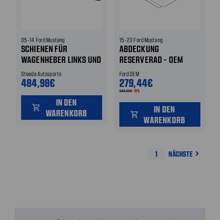
05-14 Ford Mustang
15-23 Ford Mustang
SCHIENEN FÜR
ABDECKUNG
WAGENHEBER LINKS UND
RESERVERAD - OEM
RECHTS
KOFFERRAUM MATTE
Steeda Autosports
Ford OEM
484,98€
279,44€
344,99€
-19%
IN DEN
shopping_cart
IN DEN
WARENKORB
shopping_cart
WARENKORB
1
NÄCHSTE
navigate_next