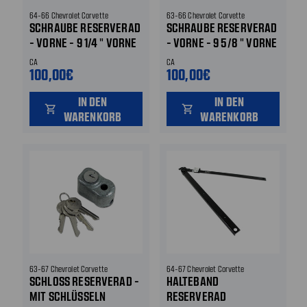
64-66 Chevrolet Corvette
63-66 Chevrolet Corvette
SCHRAUBE RESERVERAD
SCHRAUBE RESERVERAD
- VORNE - 9 1/4 " VORNE
- VORNE - 9 5/8 " VORNE
CA
CA
100,00€
100,00€
IN DEN
IN DEN
shopping_cart
shopping_cart
WARENKORB
WARENKORB
63-67 Chevrolet Corvette
64-67 Chevrolet Corvette
SCHLOSS RESERVERAD -
HALTEBAND
MIT SCHLÜSSELN
RESERVERAD