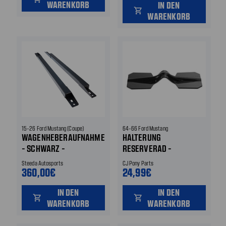
WARENKORB
IN DEN
shopping_cart
WARENKORB
15-26 Ford Mustang (Coupe)
64-66 Ford Mustang
WAGENHEBERAUFNAHMEN
HALTERUNG
- SCHWARZ -
RESERVERAD -
GESCHRAUBT - ORIGINAL
BEFESTIGUNGSBLECH
Steeda Autosports
CJ Pony Parts
LINKS UND RECHTS
360,00€
24,99€
IN DEN
IN DEN
shopping_cart
shopping_cart
WARENKORB
WARENKORB