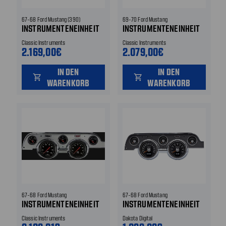
67-68 Ford Mustang (390)
69-70 Ford Mustang
INSTRUMENTENEINHEIT
INSTRUMENTENEINHEIT
Classic Instruments
Classic Instruments
2.169,00€
2.079,00€
IN DEN
IN DEN
shopping_cart
shopping_cart
WARENKORB
WARENKORB
67-68 Ford Mustang
67-68 Ford Mustang
INSTRUMENTENEINHEIT
INSTRUMENTENEINHEIT
Classic Instruments
Dakota Digital