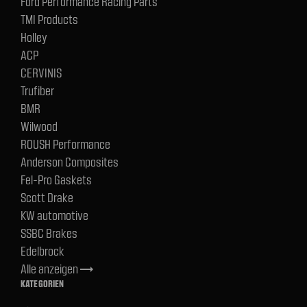
Ford Performance Racing Parts
TMI Products
Holley
ACP
CERVINIS
Trufiber
BMR
Wilwood
ROUSH Performance
Anderson Composites
Fel-Pro Gaskets
Scott Drake
KW automotive
SSBC Brakes
Edelbrock
Alle anzeigen
trending_flat
KATEGORIEN