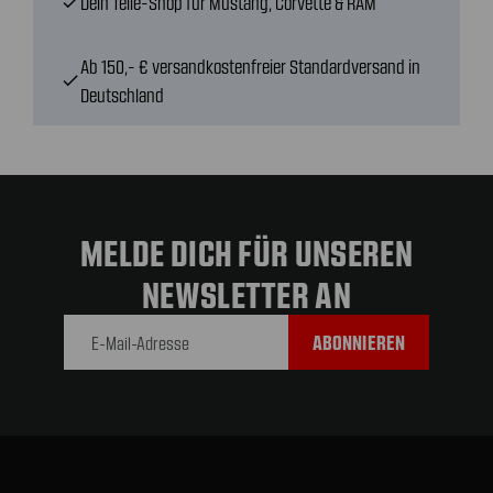
Dein Teile-Shop für Mustang, Corvette & RAM
check
Ab 150,- € versandkostenfreier Standardversand in
check
Deutschland
MELDE DICH FÜR UNSEREN
NEWSLETTER AN
E-Mail-
Adresse