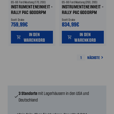
65-66 Ford Mustang (170, 200)
65-66 Ford Mustang (260, 289)
INSTRUMENTENEINHEIT -
INSTRUMENTENEINHEIT -
RALLY PAC 6000RPM
RALLY PAC 6000RPM
SCHWARZ
WEISS
Scott Drake
Scott Drake
759,99€
834,99€
IN DEN
IN DEN
shopping_cart
shopping_cart
WARENKORB
WARENKORB
1
NÄCHSTE
navigate_next
3 Standorte
mit Lagerhäusern in den USA und
check
Deutschland