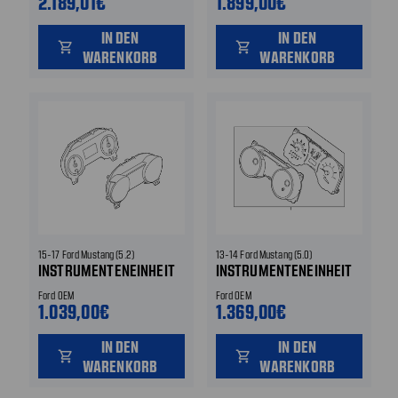
2.189,01€
1.899,00€
IN DEN
IN DEN
shopping_cart
shopping_cart
WARENKORB
WARENKORB
15-17 Ford Mustang (5.2)
13-14 Ford Mustang (5.0)
INSTRUMENTENEINHEIT
INSTRUMENTENEINHEIT
Ford OEM
Ford OEM
1.039,00€
1.369,00€
IN DEN
IN DEN
shopping_cart
shopping_cart
WARENKORB
WARENKORB