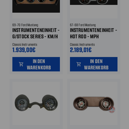
69-70 Ford Mustang
67-68 Ford Mustang
INSTRUMENTENEINHEIT -
INSTRUMENTENEINHEIT -
G/STOCK SERIES - KM/H
HOT ROD - MPH
Classic Instruments
Classic Instruments
1.939,00€
2.189,01€
IN DEN
IN DEN
shopping_cart
shopping_cart
WARENKORB
WARENKORB