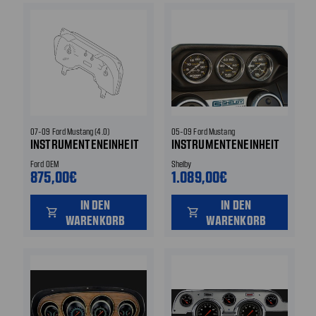
07-09 Ford Mustang (4.0)
05-09 Ford Mustang
INSTRUMENTENEINHEIT
INSTRUMENTENEINHEIT
Ford OEM
Shelby
875,00€
1.089,00€
IN DEN
IN DEN
shopping_cart
shopping_cart
WARENKORB
WARENKORB