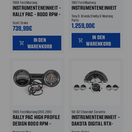
1966 Ford Mustang
1967 Ford Mustang
INSTRUMENTENEINHEIT -
INSTRUMENTENEINHEIT
RALLY PAC - 8000 RPM -
Tony D. Branda Shelby & Mustang
SCHWARZ
Parts
Scott Drake
1.259,00€
739,99€
IN DEN
IN DEN
shopping_cart
shopping_cart
WARENKORB
WARENKORB
1965 Ford Mustang (260, 289)
58-62 Chevrolet Corvette
RALLY PAC HIGH PROFILE
INSTRUMENTENEINHEIT -
DESIGN 8000 RPM -
DAKOTA DIGITAL RTX-
SCHWARZ
58C-VET-X - MPH