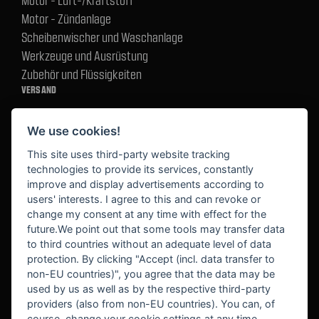
Motor - Luft-/Kraftstoff
Motor - Zündanlage
Scheibenwischer und Waschanlage
Werkzeuge und Ausrüstung
Zubehör und Flüssigkeiten
VERSAND
We use cookies!
BEZAHLUNG
This site uses third-party website tracking
technologies to provide its services, constantly
improve and display advertisements according to
users' interests. I agree to this and can revoke or
BEKANNT AUS
change my consent at any time with effect for the
future.We point out that some tools may transfer data
to third countries without an adequate level of data
protection. By clicking "Accept (incl. data transfer to
non-EU countries)", you agree that the data may be
used by us as well as by the respective third-party
providers (also from non-EU countries). You can, of
course, change your cookie settings at any time.