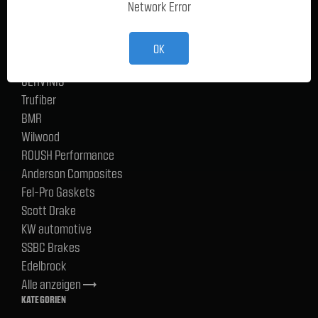
Network Error
Ford Performance Racing Parts
TMI Products
Holley
OK
ACP
CERVINIS
Trufiber
BMR
Wilwood
ROUSH Performance
Anderson Composites
Fel-Pro Gaskets
Scott Drake
KW automotive
SSBC Brakes
Edelbrock
Alle anzeigen
trending_flat
KATEGORIEN