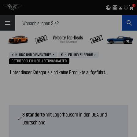
0
language
garage
person
favorite_outline
shopping_cart
Suchen
menu
search
✖
KÜHLUNG UND RIEMENTRIEB
KÜHLER UND ZUBEHÖR
navigate_next
navigate_next
GETRIEBEÖLKÜHLER-LEITUNGSHALTER
Unter dieser Kategorie sind keine Produkte aufgeführt.
3 Standorte
mit Lagerhäusern in den USA und
check
Deutschland