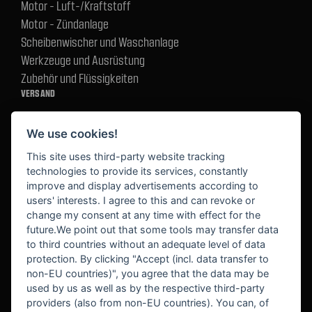
Motor - Luft-/Kraftstoff
Motor - Zündanlage
Scheibenwischer und Waschanlage
Werkzeuge und Ausrüstung
Zubehör und Flüssigkeiten
VERSAND
We use cookies!
BEZAHLUNG
This site uses third-party website tracking
technologies to provide its services, constantly
improve and display advertisements according to
users' interests. I agree to this and can revoke or
BEKANNT AUS
change my consent at any time with effect for the
future.We point out that some tools may transfer data
to third countries without an adequate level of data
protection. By clicking "Accept (incl. data transfer to
non-EU countries)", you agree that the data may be
used by us as well as by the respective third-party
providers (also from non-EU countries). You can, of