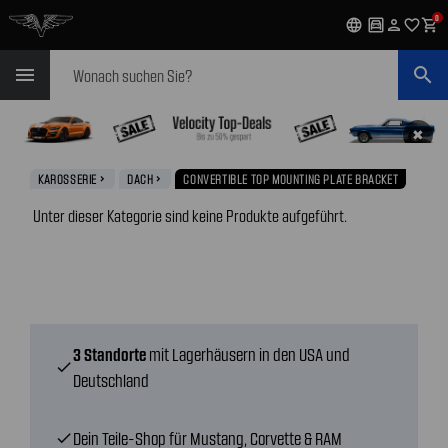
0
language
garage
person
favorite_outline
shopping_cart
Suchen
menu
search
✖
KAROSSERIE
DACH
CONVERTIBLE TOP MOUNTING PLATE BRACKET
navigate_next
navigate_next
Unter dieser Kategorie sind keine Produkte aufgeführt.
3 Standorte
mit Lagerhäusern in den USA und
check
Deutschland
Dein Teile-Shop für Mustang, Corvette & RAM
check