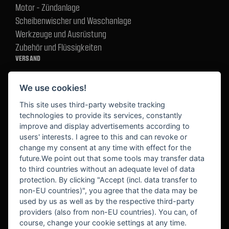
Motor - Zündanlage
Scheibenwischer und Waschanlage
Werkzeuge und Ausrüstung
Zubehör und Flüssigkeiten
VERSAND
We use cookies!
BEZAHLUNG
This site uses third-party website tracking
technologies to provide its services, constantly
improve and display advertisements according to
users' interests. I agree to this and can revoke or
BEKANNT AUS
change my consent at any time with effect for the
future.We point out that some tools may transfer data
to third countries without an adequate level of data
protection. By clicking "Accept (incl. data transfer to
non-EU countries)", you agree that the data may be
used by us as well as by the respective third-party
providers (also from non-EU countries). You can, of
course, change your cookie settings at any time.