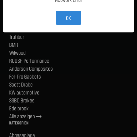
TMI Products
Holley
OK
ACP
CERVINIS
Trufiber
BMR
Wilwood
ROUSH Performance
Anderson Composites
Fel-Pro Gaskets
Scott Drake
KW automotive
SSBC Brakes
Edelbrock
Alle anzeigen
trending_flat
KATEGORIEN
Abgasanlage