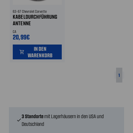
63-67 Chevrolet Corvette
KABELDURCHFÜHRUNG
ANTENNE
CA
20,99€
IN DEN
shopping_cart
WARENKORB
1
3 Standorte
mit Lagerhäusern in den USA und
check
Deutschland