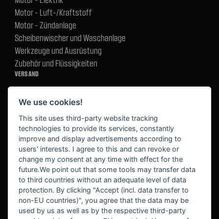
Motor - Luft-/Kraftstoff
Motor - Zündanlage
Scheibenwischer und Waschanlage
Werkzeuge und Ausrüstung
Zubehör und Flüssigkeiten
VERSAND
We use cookies!
BEZAHLUNG
This site uses third-party website tracking
technologies to provide its services, constantly
improve and display advertisements according to
users' interests. I agree to this and can revoke or
BEKANNT AUS
change my consent at any time with effect for the
future.We point out that some tools may transfer data
to third countries without an adequate level of data
protection. By clicking "Accept (incl. data transfer to
non-EU countries)", you agree that the data may be
used by us as well as by the respective third-party