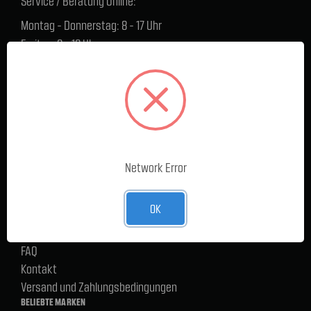
Service / Beratung Online:
Montag - Donnerstag: 8 - 17 Uhr
Freitag: 8 - 16 Uhr
Lager Lauenstein (Warenabholungen):
Montag - Donnerstag: 7.30 - 15 Uhr
Freitag: 7.30 - 14 Uhr
SERVICE
Cargoservice
Network Error
Alle Produkte
Neue Produkte
OK
%Sale
Blog
FAQ
Kontakt
Versand und Zahlungsbedingungen
BELIEBTE MARKEN