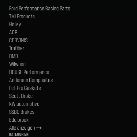
Ford Performance Racing Parts
TMI Products
Holley
ACP
CERVINIS
Trufiber
BMR
Wilwood
ROUSH Performance
Anderson Composites
Fel-Pro Gaskets
Scott Drake
KW automotive
SSBC Brakes
Edelbrock
Alle anzeigen
trending_flat
KATEGORIEN