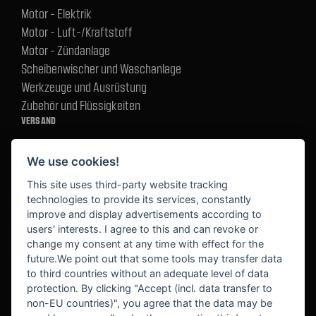
Motor - Elektrik
Motor - Luft-/Kraftstoff
Motor - Zündanlage
Scheibenwischer und Waschanlage
Werkzeuge und Ausrüstung
Zubehör und Flüssigkeiten
VERSAND
We use cookies!
BEZAHLUNG
This site uses third-party website tracking
technologies to provide its services, constantly
improve and display advertisements according to
users' interests. I agree to this and can revoke or
BEKANNT AUS
change my consent at any time with effect for the
future.We point out that some tools may transfer data
to third countries without an adequate level of data
protection. By clicking "Accept (incl. data transfer to
non-EU countries)", you agree that the data may be