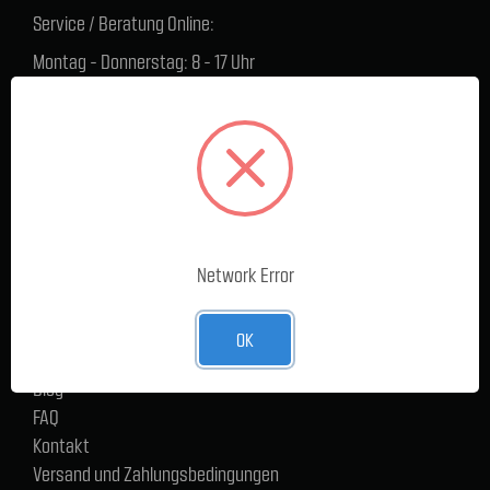
Service / Beratung Online:
Montag - Donnerstag: 8 - 17 Uhr
Freitag: 8 - 16 Uhr
Lager Lauenstein (Warenabholungen):
Montag - Donnerstag: 7.30 - 15 Uhr
Freitag: 7.30 - 14 Uhr
SERVICE
Network Error
Cargoservice
Alle Produkte
Neue Produkte
OK
%Sale
Blog
FAQ
Kontakt
Versand und Zahlungsbedingungen