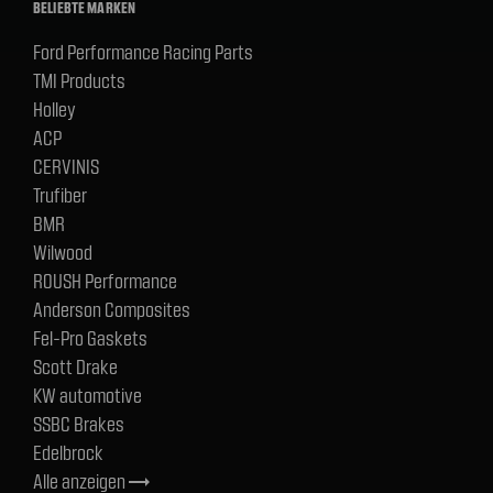
BELIEBTE MARKEN
Ford Performance Racing Parts
TMI Products
Holley
ACP
CERVINIS
Trufiber
BMR
Wilwood
ROUSH Performance
Anderson Composites
Fel-Pro Gaskets
Scott Drake
KW automotive
SSBC Brakes
Edelbrock
Alle anzeigen
trending_flat