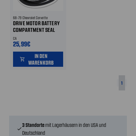
68-79 Chevrolet Corvette
DRIVE MOTOR BATTERY
COMPARTMENT SEAL
CA
25,99€
IN DEN
shopping_cart
WARENKORB
1
3 Standorte
mit Lagerhäusern in den USA und
check
Deutschland