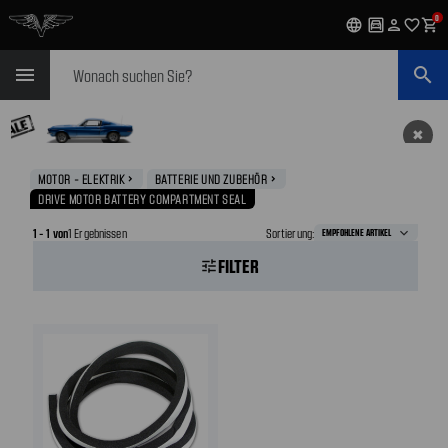
0
language
garage
person
favorite_outline
shopping_cart
Suchen
menu
search
✖
MOTOR - ELEKTRIK
BATTERIE UND ZUBEHÖR
navigate_next
navigate_next
DRIVE MOTOR BATTERY COMPARTMENT SEAL
1 - 1 von
1 Ergebnissen
Sortierung:
FILTER
tune