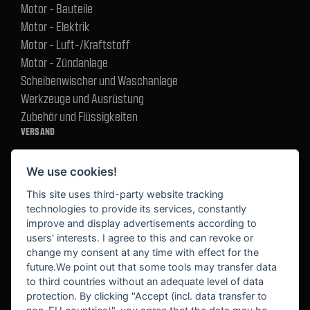
Motor - Bauteile
Motor - Elektrik
Motor - Luft-/Kraftstoff
Motor - Zündanlage
Scheibenwischer und Waschanlage
Werkzeuge und Ausrüstung
Zubehör und Flüssigkeiten
VERSAND
We use cookies!
BEZAHLUNG
This site uses third-party website tracking
technologies to provide its services, constantly
improve and display advertisements according to
users' interests. I agree to this and can revoke or
BEKANNT AUS
change my consent at any time with effect for the
future.We point out that some tools may transfer data
to third countries without an adequate level of data
protection. By clicking "Accept (incl. data transfer to