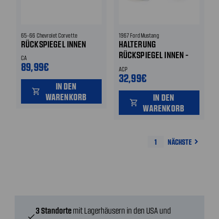
65-66 Chevrolet Corvette
1967 Ford Mustang
RÜCKSPIEGEL INNEN
HALTERUNG
RÜCKSPIEGEL INNEN -
CA
89,99€
ACP
ACP
32,99€
IN DEN
shopping_cart
WARENKORB
IN DEN
shopping_cart
WARENKORB
1
NÄCHSTE
navigate_next
3 Standorte
mit Lagerhäusern in den USA und
check