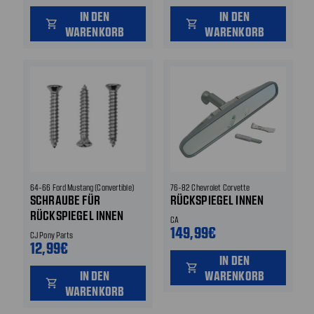
IN DEN
IN DEN
shopping_cart
shopping_cart
WARENKORB
WARENKORB
64-66 Ford Mustang (Convertible)
76-82 Chevrolet Corvette
SCHRAUBE FÜR
RÜCKSPIEGEL INNEN
RÜCKSPIEGEL INNEN
CA
149,99€
CJ Pony Parts
12,99€
IN DEN
shopping_cart
IN DEN
WARENKORB
shopping_cart
WARENKORB