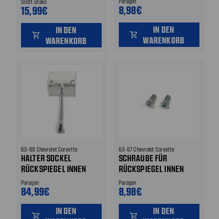
Paragon
Scott Drake
8,98€
15,99€
IN DEN
IN DEN
shopping_cart
shopping_cart
WARENKORB
WARENKORB
63-66 Chevrolet Corvette
63-67 Chevrolet Corvette
HALTER SOCKEL
SCHRAUBE FÜR
RÜCKSPIEGEL INNEN
RÜCKSPIEGEL INNEN
Paragon
Paragon
84,99€
8,98€
IN DEN
IN DEN
shopping_cart
shopping_cart