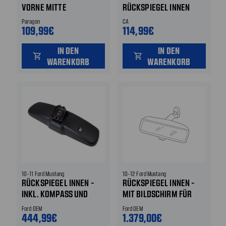
VORNE MITTE
RÜCKSPIEGEL INNEN
Paragon
CA
109,99€
114,99€
IN DEN
IN DEN
shopping_cart
shopping_cart
WARENKORB
WARENKORB
10-11 Ford Mustang
10-12 Ford Mustang
RÜCKSPIEGEL INNEN -
RÜCKSPIEGEL INNEN -
INKL. KOMPASS UND
MIT BILDSCHIRM FÜR
MIKROPHON
RÜCKFAHRKAMERA
Ford OEM
Ford OEM
444,99€
1.379,00€