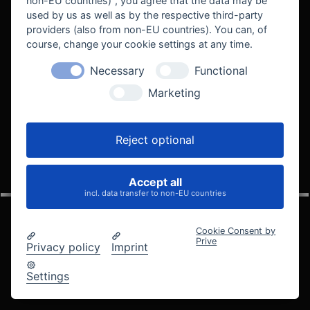
non-EU countries)", you agree that the data may be
used by us as well as by the respective third-party
providers (also from non-EU countries). You can, of
course, change your cookie settings at any time.
Necessary
Functional
WE SUPPORT
Marketing
Reject optional
Accept all
VELOCITY AUTOMOTIVE
incl. data transfer to non-EU countries
Cookie Consent by
Prive
Privacy policy
Imprint
© 2005 - 2026 Velocity Automotive
Datenschutz
Impressum
AGB
Widerrufsbelehrung
Settings
Cookie-Einstellungen