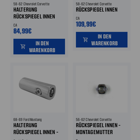
58-62 Chevrolet Corvette
58-62 Chevrolet Corvette
HALTERUNG
RÜCKSPIEGEL INNEN
RÜCKSPIEGEL INNEN
CA
109,99€
CA
84,99€
IN DEN
shopping_cart
IN DEN
WARENKORB
shopping_cart
WARENKORB
68-69 Ford Mustang
56-62 Chevrolet Corvette
HALTERUNG
RÜCKSPIEGEL INNEN -
RÜCKSPIEGEL INNEN -
MONTAGEMUTTER
CHROM