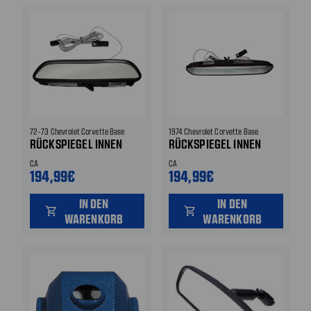
72-73 Chevrolet Corvette Base
1974 Chevrolet Corvette Base
RÜCKSPIEGEL INNEN
RÜCKSPIEGEL INNEN
CA
CA
194,99€
194,99€
IN DEN
IN DEN
shopping_cart
shopping_cart
WARENKORB
WARENKORB