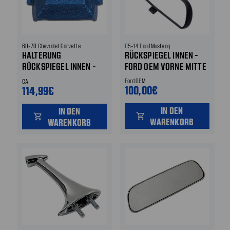
68-70 Chevrolet Corvette
05-14 Ford Mustang
HALTERUNG
RÜCKSPIEGEL INNEN -
RÜCKSPIEGEL INNEN -
FORD OEM VORNE MITTE
ABDECKUNG
Ford OEM
CA
100,00€
114,99€
IN DEN
IN DEN
shopping_cart
shopping_cart
WARENKORB
WARENKORB