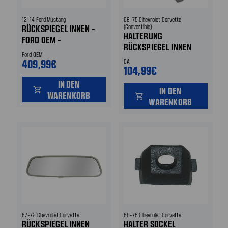
12-14 Ford Mustang
68-75 Chevrolet Corvette
RÜCKSPIEGEL INNEN -
(Convertible)
HALTERUNG
FORD OEM -
RÜCKSPIEGEL INNEN
ELEKTROCHROM MIT
Ford OEM
KOMPASS
409,99€
CA
104,99€
IN DEN
shopping_cart
IN DEN
WARENKORB
shopping_cart
WARENKORB
67-72 Chevrolet Corvette
68-76 Chevrolet Corvette
RÜCKSPIEGEL INNEN
HALTER SOCKEL