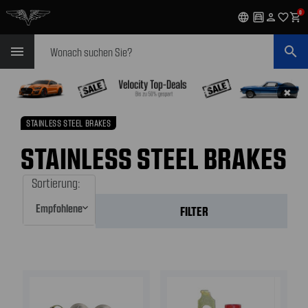
0
language
garage
person
favorite_outline
shopping_cart
Suchen
menu
search
✖
STAINLESS STEEL BRAKES
STAINLESS STEEL BRAKES
Sortierung:
FILTER