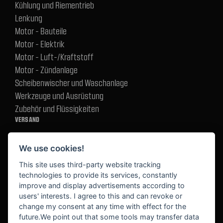
Kühlung und Riementrieb
Lenkung
Motor - Bauteile
Motor - Elektrik
Motor - Luft-/Kraftstoff
Motor - Zündanlage
Scheibenwischer und Waschanlage
Werkzeuge und Ausrüstung
Zubehör und Flüssigkeiten
VERSAND
We use cookies!
BEZAHLUNG
This site uses third-party website tracking
technologies to provide its services, constantly
improve and display advertisements according to
users' interests. I agree to this and can revoke or
BEKANNT AUS
change my consent at any time with effect for the
future.We point out that some tools may transfer data