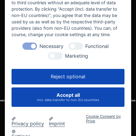
to third countries without an adequate level of data
protection. By clicking "Accept (incl. data transfer to
non-EU countries)", you agree that the data may be
used by us as well as by the respective third-party
providers (also from non-EU countries). You can, of
course, change your cookie settings at any time.
Necessary
Functional
WE SUPPORT
Marketing
Reject optional
Accept all
VELOCITY AUTOMOTIVE
incl. data transfer to non-EU countries
Cookie Consent by
Prive
Privacy policy
Imprint
© 2005 - 2026 Velocity Automotive
Datenschutz
Impressum
AGB
Widerrufsbelehrung