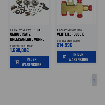
64-66 Ford Mustang (170, 200)
1967 Ford Mustang (Disc)
UMRÜSTSATZ
VERTEILERBLOCK
BREMSANLAGE VORNE
Stainless Steel Brakes
214,99€
Stainless Steel Brakes
1.699,00€
IN DEN
shopping_cart
IN DEN
WARENKORB
shopping_cart
WARENKORB
1