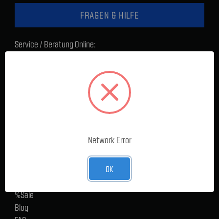
FRAGEN & HILFE
Service / Beratung Online:
Montag - Donnerstag: 8 - 17 Uhr
Freitag: 8 - 16 Uhr
Lager Lauenstein (Warenabholungen):
Montag - Donnerstag: 7.30 - 15 Uhr
Freitag: 7.30 - 14 Uhr
SERVICE
Network Error
Cargoservice
OK
Alle Produkte
Neue Produkte
%Sale
Blog