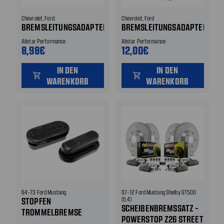
Chevrolet, Ford
Chevrolet, Ford
BREMSLEITUNGSADAPTER
BREMSLEITUNGSADAPTER
Allstar Performance
Allstar Performance
8,98€
12,00€
IN DEN
IN DEN
shopping_cart
shopping_cart
WARENKORB
WARENKORB
64-73 Ford Mustang
07-12 Ford Mustang Shelby GT500
STOPFEN
(5.4)
SCHEIBENBREMSSATZ -
TROMMELBREMSE
POWERSTOP Z26 STREET
EINSTELLÖFFNUNG