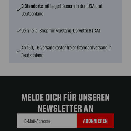
3 Standorte
mit Lagerhäusern in den USA und
check
Deutschland
Dein Teile-Shop für Mustang, Corvette & RAM
check
Ab 150,- € versandkostenfreier Standardversand in
check
Deutschland
MELDE DICH FÜR UNSEREN
NEWSLETTER AN
E-Mail-
Adresse