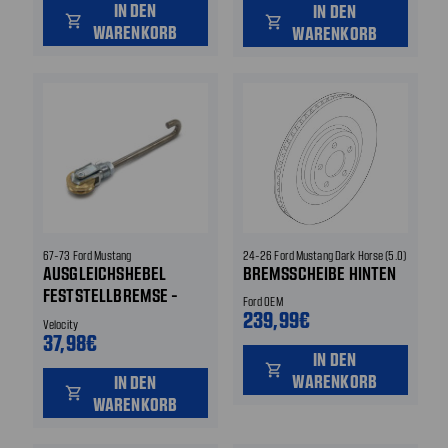
IN DEN
IN DEN
shopping_cart
shopping_cart
WARENKORB
WARENKORB
67-73 Ford Mustang
24-26 Ford Mustang Dark Horse (5.0)
AUSGLEICHSHEBEL
BREMSSCHEIBE HINTEN
FESTSTELLBREMSE -
Ford OEM
RECHTS - MADE IN
239,99€
Velocity
GERMANY!
37,98€
IN DEN
shopping_cart
WARENKORB
IN DEN
shopping_cart
WARENKORB