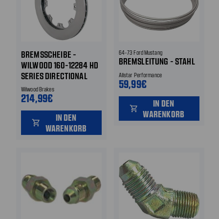
BREMSSCHEIBE -
64-73 Ford Mustang
BREMSLEITUNG - STAHL
WILWOOD 160-12284 HD
SERIES DIRECTIONAL
Allstar Performance
59,99€
VANE - LINKS VORNE
Wilwood Brakes
214,99€
ODER HINTEN - WILWOOD
IN DEN
NABEN MIT 8-LOCH
shopping_cart
WARENKORB
IN DEN
ROTORAUFNAHME
shopping_cart
WARENKORB