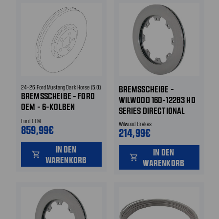
24-26 Ford Mustang Dark Horse (5.0)
BREMSSCHEIBE -
BREMSSCHEIBE - FORD
WILWOOD 160-12283 HD
OEM - 6-KOLBEN
SERIES DIRECTIONAL
BREMSE VORNE
VANE - RECHTS VORNE
Ford OEM
Wilwood Brakes
859,99€
214,99€
ODER HINTEN - WILWOOD
NABEN MIT 8-LOCH
IN DEN
IN DEN
ROTORAUFNAHME
shopping_cart
shopping_cart
WARENKORB
WARENKORB