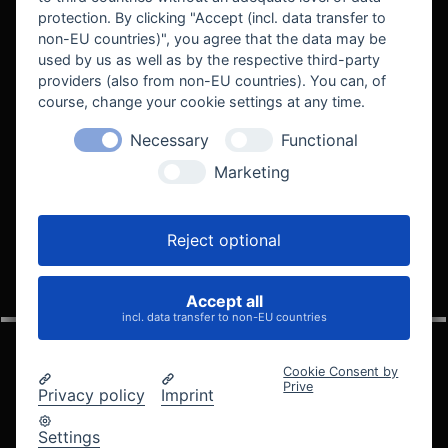
protection. By clicking "Accept (incl. data transfer to
non-EU countries)", you agree that the data may be
used by us as well as by the respective third-party
providers (also from non-EU countries). You can, of
course, change your cookie settings at any time.
Necessary
Functional
WE SUPPORT
Marketing
Reject optional
Accept all
VELOCITY AUTOMOTIVE
incl. data transfer to non-EU countries
Cookie Consent by
Prive
Privacy policy
Imprint
© 2005 - 2026 Velocity Automotive
Datenschutz
Impressum
AGB
Widerrufsbelehrung
Settings