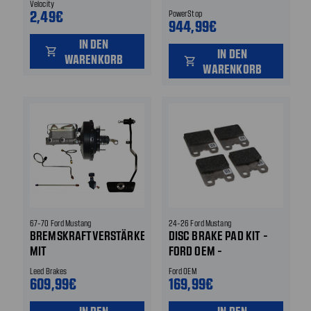
Velocity
WARRIOR - VA 355MM -
2,49€
PowerStop
HA 300MM VORNE UND
944,99€
HINTEN
IN DEN
shopping_cart
IN DEN
WARENKORB
shopping_cart
WARENKORB
67-70 Ford Mustang
24-26 Ford Mustang
BREMSKRAFTVERSTÄRKER
DISC BRAKE PAD KIT -
MIT
FORD OEM -
HAUPTBREMSZYLINDER
ELEKTRONISCHE
Leed Brakes
Ford OEM
- AUTOMATIKGETRIEBE -
HANDBREMSE HINTEN
609,99€
169,99€
SET MIT BREMSPEDAL -