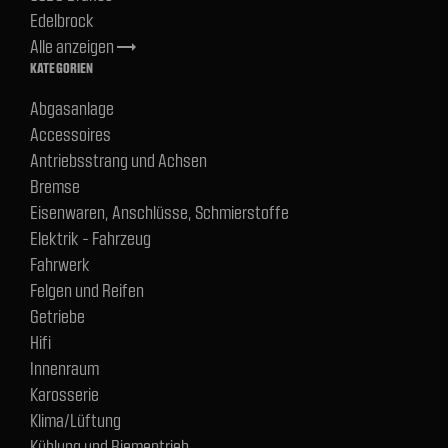
Edelbrock
Alle anzeigen
trending_flat
KATEGORIEN
Abgasanlage
Accessoires
Antriebsstrang und Achsen
Bremse
Eisenwaren, Anschlüsse, Schmierstoffe
Elektrik - Fahrzeug
Fahrwerk
Felgen und Reifen
Getriebe
Hifi
Innenraum
Karosserie
Klima/Lüftung
Kühlung und Riementrieb