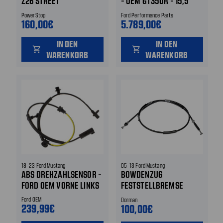
Z26 STREET
- OEM GT350R - 15,5
PERFORMANCE HINTEN
ZOLL / 14,9 ZOLL - VA /
PowerStop
Ford Performance Parts
HA - SCHWARZ
160,00€
5.789,00€
IN DEN
IN DEN
shopping_cart
shopping_cart
WARENKORB
WARENKORB
18-23 Ford Mustang
05-13 Ford Mustang
ABS DREHZAHLSENSOR -
BOWDENZUG
FORD OEM VORNE LINKS
FESTSTELLBREMSE
HINTEN RECHTS
Ford OEM
Dorman
239,99€
100,00€