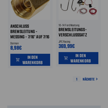
ANSCHLUSS
10-14 Ford Mustang
BREMSLEITUNGS-
BREMSLEITUNG -
VERSCHLUSSSATZ
MESSING - 7/16" AUF 7/16
"
JPC Racing
Dorman
369,99€
8,98€
IN DEN
IN DEN
shopping_cart
shopping_cart
WARENKORB
WARENKORB
1
NÄCHSTE
navigate_next