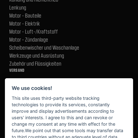
Lenkung
Motor - Bauteile
Motor - Elektrik
Motor - Luft-/Kraftstoff
Motor - Zündanlage
Scheibenwischer und Waschanlage
Werkzeuge und Ausrüstung
Zubehör und Flüssigkeiten
VERSAND
We use cookies!
BEZAHLUNG
This site uses third-party website tracking
technologies to provide its services, constantly
improve and display advertisements according to
users' interests. I agree to this and can revoke or
BEKANNT AUS
change my consent at any time with effect for the
future.We point out that some tools may transfer data
to third countries without an adequate level of data