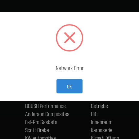
BELIEBTE MARKEN
KATEGORIEN
Ford Performance Racing
Abgasanlage
Parts
Accessoires
TMI Products
Antriebsstrang und Ac
Holley
Bremse
ACP
Eisenwaren, Anschlüsse
Network Error
CERVINIS
Schmierstoffe
Trufiber
Elektrik - Fahrzeug
OK
BMR
Fahrwerk
ngen
Wilwood
Felgen und Reifen
ROUSH Performance
Getriebe
Anderson Composites
Hifi
Fel-Pro Gaskets
Innenraum
Scott Drake
Karosserie
KW automotive
Klima/Lüftung