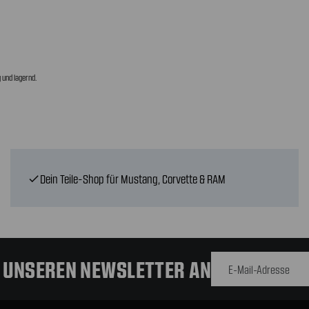
 und lagernd.
Dein Teile-Shop für Mustang, Corvette & RAM
check
E-Mail-
Adresse
R UNSEREN NEWSLETTER AN