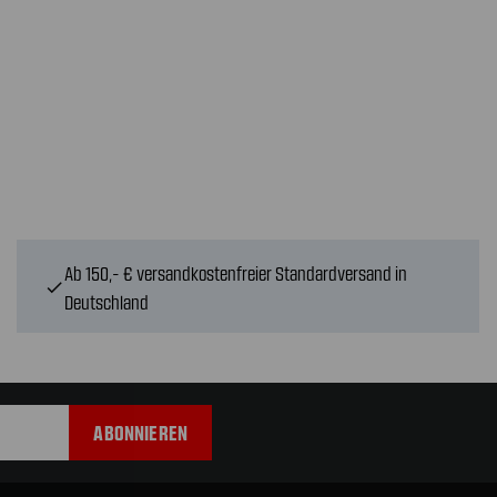
Ab 150,- € versandkostenfreier Standardversand in
check
Deutschland