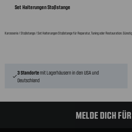
Set Halterungen Stoßstange
Karosserie / Stoßstange / Set Halterungen Stoßstange für Reparatur, Tuning oder Restauration. Günstig
3 Standorte
mit Lagerhäusern in den USA und
check
Deutschland
MELDE DICH FÜ