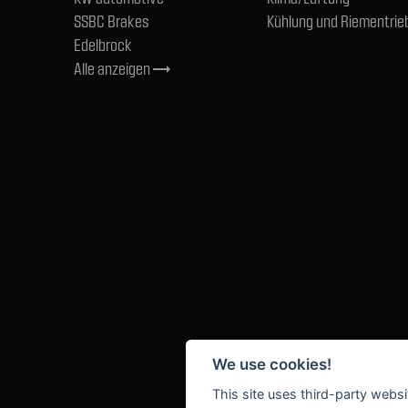
SSBC Brakes
Kühlung und Riementrie
Edelbrock
Alle anzeigen
trending_flat
We use cookies!
This site uses third-party websi