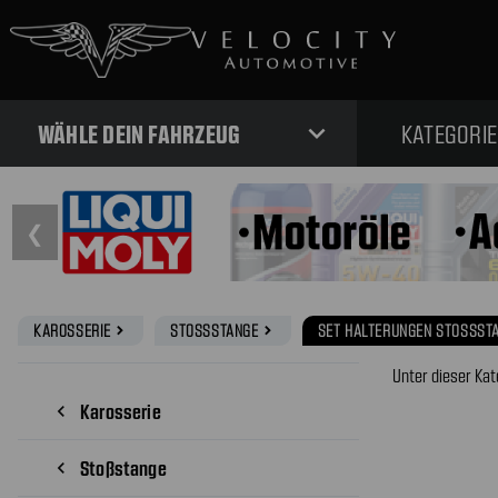
expand_more
WÄHLE DEIN FAHRZEUG
KATEGORI
❮
KAROSSERIE
STOSSSTANGE
SET HALTERUNGEN STOSSSTA
navigate_next
navigate_next
Unter dieser Kat
Karosserie
navigate_before
Stoßstange
navigate_before