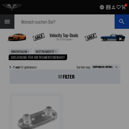
0
language
garage
person
favorite_outline
shopping_cart
Suchen
menu
search
✖
INNENRAUM
INSTRUMENTE
navigate_next
navigate_next
ISOLIERUNG FÜR INSTRUMENTENEINHEIT
1 - 1 von
1 Ergebnissen
Sortierung:
FILTER
tune