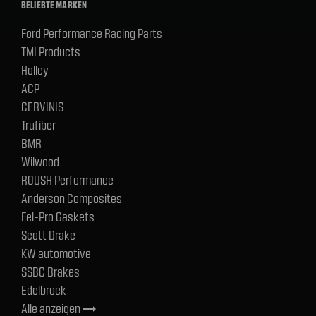
BELIEBTE MARKEN
Ford Performance Racing Parts
TMI Products
Holley
ACP
CERVINIS
Trufiber
BMR
Wilwood
ROUSH Performance
Anderson Composites
Fel-Pro Gaskets
Scott Drake
KW automotive
SSBC Brakes
Edelbrock
Alle anzeigen
trending_flat