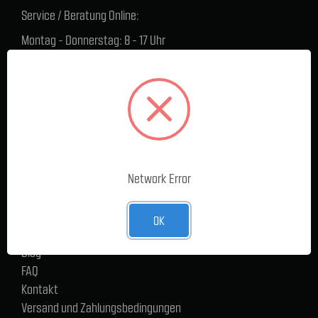
Service / Beratung Online:
Montag - Donnerstag: 8 - 17 Uhr
Freitag: 8 - 16 Uhr
Lager Lauenstein (Warenabholungen):
Montag - Donnerstag: 7.30 - 15 Uhr
Freitag: 7.30 - 14 Uhr
SERVICE
Network Error
Cargoservice
Alle Produkte
Neue Produkte
OK
%Sale
Blog
FAQ
Kontakt
Versand und Zahlungsbedingungen