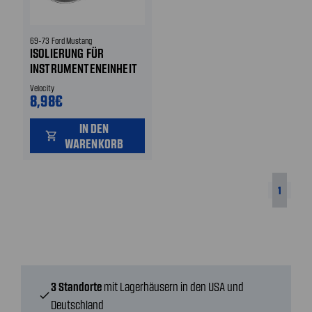
69-73 Ford Mustang
ISOLIERUNG FÜR
INSTRUMENTENEINHEIT
Velocity
8,98€
IN DEN
shopping_cart
WARENKORB
1
3 Standorte
mit Lagerhäusern in den USA und
check
Deutschland