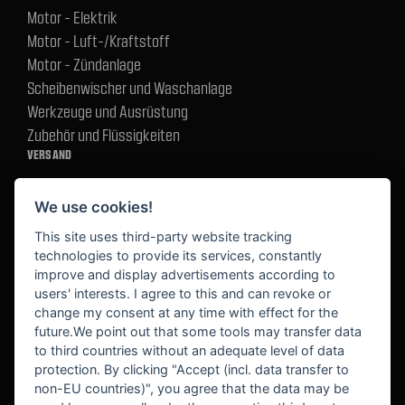
Motor - Elektrik
Motor - Luft-/Kraftstoff
Motor - Zündanlage
Scheibenwischer und Waschanlage
Werkzeuge und Ausrüstung
Zubehör und Flüssigkeiten
VERSAND
We use cookies!
BEZAHLUNG
This site uses third-party website tracking
technologies to provide its services, constantly
improve and display advertisements according to
users' interests. I agree to this and can revoke or
BEKANNT AUS
change my consent at any time with effect for the
future.We point out that some tools may transfer data
to third countries without an adequate level of data
protection. By clicking "Accept (incl. data transfer to
non-EU countries)", you agree that the data may be