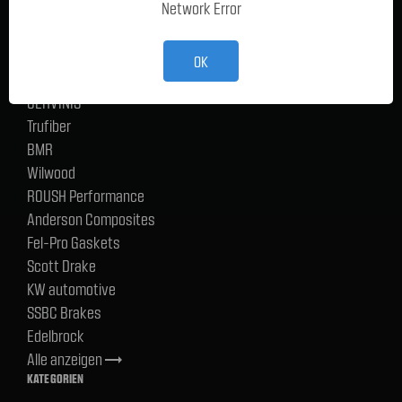
Network Error
Ford Performance Racing Parts
TMI Products
Holley
OK
ACP
CERVINIS
Trufiber
BMR
Wilwood
ROUSH Performance
Anderson Composites
Fel-Pro Gaskets
Scott Drake
KW automotive
SSBC Brakes
Edelbrock
Alle anzeigen
trending_flat
KATEGORIEN