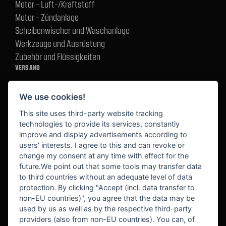
Motor - Luft-/Kraftstoff
Motor - Zündanlage
Scheibenwischer und Waschanlage
Werkzeuge und Ausrüstung
Zubehör und Flüssigkeiten
VERSAND
We use cookies!
BEZAHLUNG
This site uses third-party website tracking
technologies to provide its services, constantly
improve and display advertisements according to
users' interests. I agree to this and can revoke or
BEKANNT AUS
change my consent at any time with effect for the
future.We point out that some tools may transfer data
to third countries without an adequate level of data
protection. By clicking "Accept (incl. data transfer to
non-EU countries)", you agree that the data may be
used by us as well as by the respective third-party
providers (also from non-EU countries). You can, of