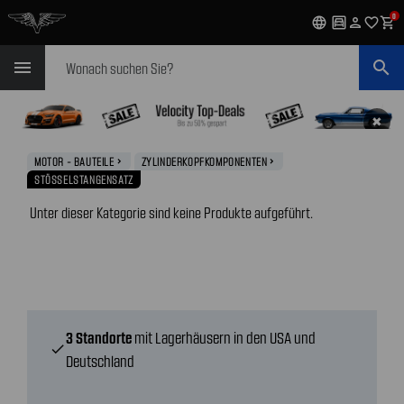
0
language
garage
person
favorite_outline
shopping_cart
Suchen
menu
search
✖
MOTOR - BAUTEILE
ZYLINDERKOPFKOMPONENTEN
navigate_next
navigate_next
STÖSSELSTANGENSATZ
Unter dieser Kategorie sind keine Produkte aufgeführt.
3 Standorte
mit Lagerhäusern in den USA und
check
Deutschland