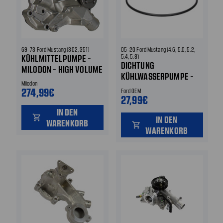
69-73 Ford Mustang (302, 351)
05-20 Ford Mustang (4.6, 5.0, 5.2,
KÜHLMITTELPUMPE -
5.4, 5.8)
DICHTUNG
MILODON - HIGH VOLUME
KÜHLWASSERPUMPE -
Milodon
FORD OEM - 4MM
274,99€
Ford OEM
27,99€
IN DEN
shopping_cart
IN DEN
WARENKORB
shopping_cart
WARENKORB