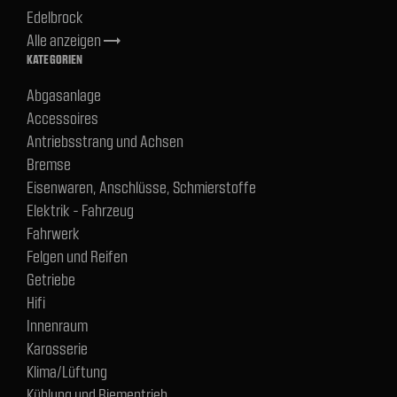
Edelbrock
Alle anzeigen
trending_flat
KATEGORIEN
Abgasanlage
Accessoires
Antriebsstrang und Achsen
Bremse
Eisenwaren, Anschlüsse, Schmierstoffe
Elektrik - Fahrzeug
Fahrwerk
Felgen und Reifen
Getriebe
Hifi
Innenraum
Karosserie
Klima/Lüftung
Kühlung und Riementrieb