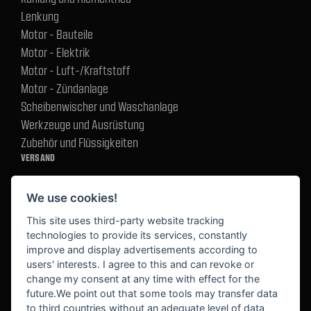
Lenkung
Motor - Bauteile
Motor - Elektrik
Motor - Luft-/Kraftstoff
Motor - Zündanlage
Scheibenwischer und Waschanlage
Werkzeuge und Ausrüstung
Zubehör und Flüssigkeiten
VERSAND
We use cookies!
BEZAHLUNG
This site uses third-party website tracking
technologies to provide its services, constantly
improve and display advertisements according to
users' interests. I agree to this and can revoke or
BEKANNT AUS
change my consent at any time with effect for the
future.We point out that some tools may transfer data
to third countries without an adequate level of data