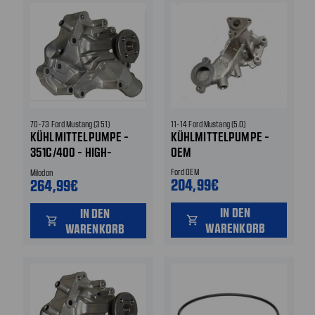
70-73 Ford Mustang (351)
11-14 Ford Mustang (5.0)
KÜHLMITTELPUMPE -
KÜHLMITTELPUMPE -
351C/400 - HIGH-
OEM
VOLUME
Ford OEM
Milodon
204,99€
264,99€
IN DEN
IN DEN
shopping_cart
shopping_cart
WARENKORB
WARENKORB