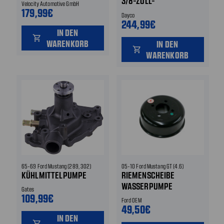
3/8-ZOLL-
Velocity Automotive GmbH
179,99€
RIEMENSCHEIBE
Dayco
244,99€
IN DEN
shopping_cart
WARENKORB
IN DEN
shopping_cart
WARENKORB
65-69 Ford Mustang (289, 302)
05-10 Ford Mustang GT (4.6)
KÜHLMITTELPUMPE
RIEMENSCHEIBE
WASSERPUMPE
Gates
109,99€
Ford OEM
49,50€
IN DEN
shopping_cart