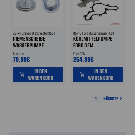
72-74 Chevrolet Corvette (350)
05-10 Ford Mustang Base (4.0)
RIEMENSCHEIBE
KÜHLMITTELPUMPE -
WASSERPUMPE
FORD OEM
Spectre
Ford OEM
79,99€
264,99€
IN DEN
IN DEN
shopping_cart
shopping_cart
WARENKORB
WARENKORB
1
NÄCHSTE
navigate_next