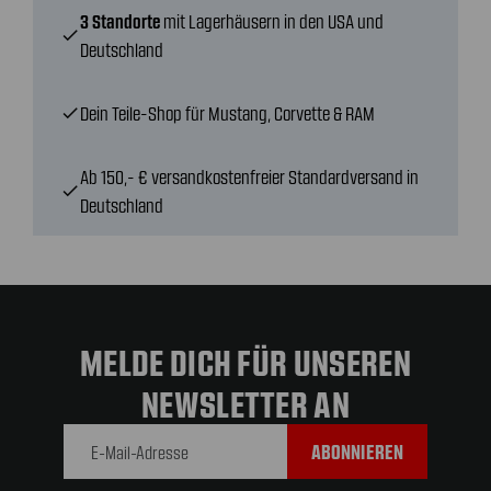
3 Standorte
mit Lagerhäusern in den USA und
check
Deutschland
Dein Teile-Shop für Mustang, Corvette & RAM
check
Ab 150,- € versandkostenfreier Standardversand in
check
Deutschland
MELDE DICH FÜR UNSEREN
NEWSLETTER AN
E-Mail-
Adresse