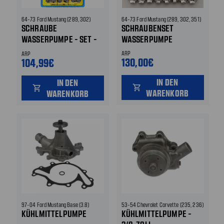
64-73 Ford Mustang (289, 302)
64-73 Ford Mustang (289, 302, 351)
SCHRAUBE
SCHRAUBENSET
WASSERPUMPE - SET -
WASSERPUMPE
ARP
ARP
ARP
130,00€
104,99€
IN DEN
IN DEN
shopping_cart
shopping_cart
WARENKORB
WARENKORB
97-04 Ford Mustang Base (3.8)
53-54 Chevrolet Corvette (235, 236)
KÜHLMITTELPUMPE
KÜHLMITTELPUMPE -