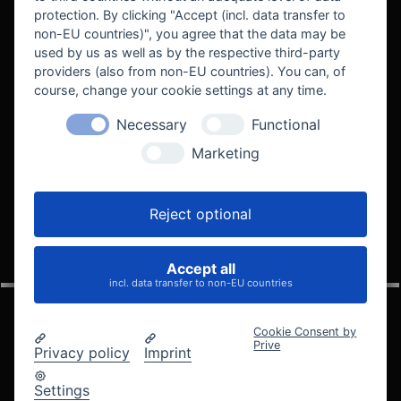
protection. By clicking "Accept (incl. data transfer to
non-EU countries)", you agree that the data may be
used by us as well as by the respective third-party
providers (also from non-EU countries). You can, of
course, change your cookie settings at any time.
Necessary
Functional
WE SUPPORT
Marketing
Reject optional
Accept all
VELOCITY AUTOMOTIVE
incl. data transfer to non-EU countries
Cookie Consent by
Prive
Privacy policy
Imprint
© 2005 - 2026 Velocity Automotive
Datenschutz
Impressum
AGB
Widerrufsbelehrung
Settings