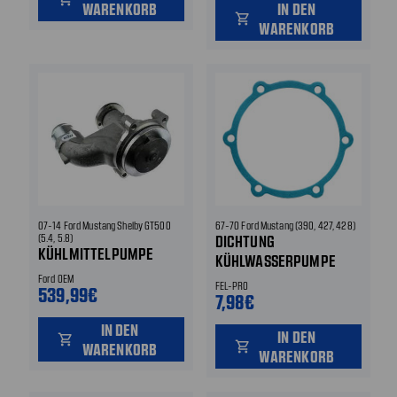
WARENKORB
IN DEN
shopping_cart
WARENKORB
07-14 Ford Mustang Shelby GT500
67-70 Ford Mustang (390, 427, 428)
(5.4, 5.8)
DICHTUNG
KÜHLMITTELPUMPE
KÜHLWASSERPUMPE
Ford OEM
FEL-PRO
539,99€
7,98€
IN DEN
IN DEN
shopping_cart
shopping_cart
WARENKORB
WARENKORB