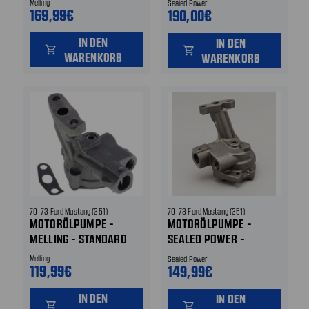
Melling
Sealed Power
169,99€
190,00€
IN DEN
IN DEN
shopping_cart
shopping_cart
WARENKORB
WARENKORB
70-73 Ford Mustang (351)
70-73 Ford Mustang (351)
MOTORÖLPUMPE -
MOTORÖLPUMPE -
MELLING - STANDARD
SEALED POWER -
STANDARD
Melling
Sealed Power
119,99€
149,99€
IN DEN
IN DEN
shopping_cart
shopping_cart