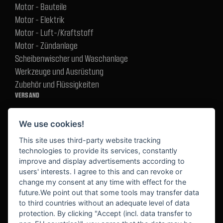
Motor - Bauteile
Motor - Elektrik
Motor - Luft-/Kraftstoff
Motor - Zündanlage
Scheibenwischer und Waschanlage
Werkzeuge und Ausrüstung
Zubehör und Flüssigkeiten
VERSAND
We use cookies!
BEZAHLUNG
This site uses third-party website tracking
technologies to provide its services, constantly
improve and display advertisements according to
users' interests. I agree to this and can revoke or
BEKANNT AUS
change my consent at any time with effect for the
future.We point out that some tools may transfer data
to third countries without an adequate level of data
protection. By clicking "Accept (incl. data transfer to