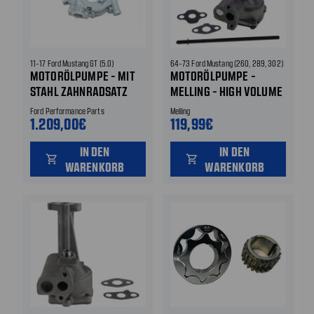
11-17 Ford Mustang GT (5.0)
64-73 Ford Mustang (260, 289, 302)
MOTORÖLPUMPE - MIT
MOTORÖLPUMPE -
STAHL ZAHNRADSATZ
MELLING - HIGH VOLUME
Ford Performance Parts
Melling
1.209,00€
119,99€
IN DEN
IN DEN
shopping_cart
shopping_cart
WARENKORB
WARENKORB