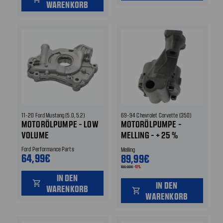
WARENKORB
11-20 Ford Mustang (5.0, 5.2)
69-94 Chevrolet Corvette (350)
MOTORÖLPUMPE - LOW
MOTORÖLPUMPE -
VOLUME
MELLING - + 25 %
FÖRDERVOLUMEN
Ford Performance Parts
Melling
64,99€
89,99€
100,00€
-10%
IN DEN
shopping_cart
IN DEN
WARENKORB
shopping_cart
WARENKORB