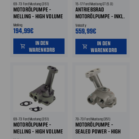
69-73 Ford Mustang (351)
15-17 Ford Mustang GT (5.0)
MOTORÖLPUMPE -
ANTRIEBSRAD
MELLING - HIGH VOLUME
MOTORÖLPUMPE - INKL.
ZAHNRAD KURBELWELLE
Melling
Velocity
194,99€
559,99€
IN DEN
IN DEN
shopping_cart
shopping_cart
WARENKORB
WARENKORB
69-73 Ford Mustang (351)
70-73 Ford Mustang (351)
MOTORÖLPUMPE -
MOTORÖLPUMPE -
MELLING - HIGH VOLUME
SEALED POWER - HIGH
VOLUME