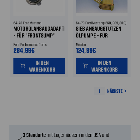
64-73 Ford Mustang
64-73 Ford Mustang (260, 289, 302)
MOTORÖLANSAUGADAPTER
SIEB ANSAUGSTUTZEN
- FÜR "FRONTSUMP"
ÖLPUMPE - FÜR
ÖLWANNEN
MILODON 8 QT ÖLWANNE
Ford Performance Parts
Milodon
284,99€
124,99€
IN DEN
IN DEN
shopping_cart
shopping_cart
WARENKORB
WARENKORB
1
NÄCHSTE
navigate_next
3 Standorte
mit Lagerhäusern in den USA und
check