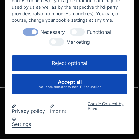
non-EU countries)", you agree that the data may be
used by us as well as by the respective third-party
providers (also from non-EU countries). You can, of
course, change your cookie settings at any time.
Necessary
Functional
WE SUPPORT
Marketing
Reject optional
Accept all
VELOCITY AUTOMOTIVE
incl. data transfer to non-EU countries
Cookie Consent by
Prive
Privacy policy
Imprint
© 2005 - 2026 Velocity Automotive
Datenschutz
Impressum
AGB
Widerrufsbelehrung
Settings
Cookie-Einstellungen