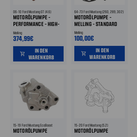
06-10 Ford Mustang GT (4.6)
64-73 Ford Mustang (260, 289, 302)
MOTORÖLPUMPE -
MOTORÖLPUMPE -
PERFORMANCE - HIGH-
MELLING - STANDARD
VOLUME & HIGH-
Melling
Melling
PRESSURE
100,00€
374,99€
IN DEN
IN DEN
shopping_cart
shopping_cart
WARENKORB
WARENKORB
15-19 Ford Mustang EcoBoost
15-20 Ford Mustang (5.2)
MOTORÖLPUMPE
MOTORÖLPUMPE