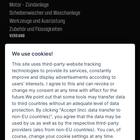
Motor - Zündanlage
Scheibenwischer und Waschanlage
Werkzeuge und Ausrüstung
Zubehör und Flüssigkeiten
VERSAND
We use cookies!
BEZAHLUNG
This site uses third-party website tracking
technologies to provide its services, constantly
improve and display advertisements according to
users' interests. I agree to this and can revoke or
BEKANNT AUS
change my consent at any time with effect for the
future.We point out that some tools may transfer data
to third countries without an adequate level of data
protection. By clicking "Accept (incl. data transfer to
non-EU countries)", you agree that the data may be
used by us as well as by the respective third-party
providers (also from non-EU countries). You can, of
course, change your cookie settings at any time.