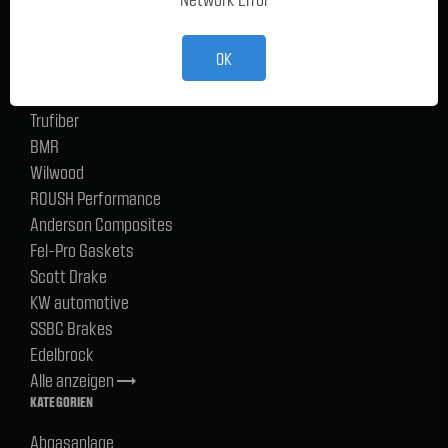
TMI Products
Holley
OK
ACP
CERVINIS
Trufiber
BMR
Wilwood
ROUSH Performance
Anderson Composites
Fel-Pro Gaskets
Scott Drake
KW automotive
SSBC Brakes
Edelbrock
Alle anzeigen
trending_flat
KATEGORIEN
Abgasanlage