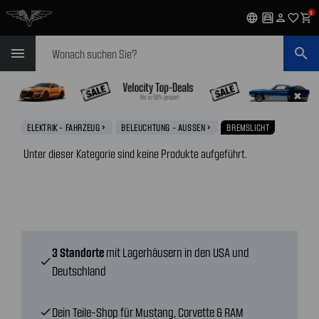
0
language
garage
person
favorite_outline
shopping_cart
Suchen
menu
search
✖
ELEKTRIK - FAHRZEUG
BELEUCHTUNG - AUSSEN
BREMSLICHT
navigate_next
navigate_next
Unter dieser Kategorie sind keine Produkte aufgeführt.
3 Standorte
mit Lagerhäusern in den USA und
check
Deutschland
Dein Teile-Shop für Mustang, Corvette & RAM
check