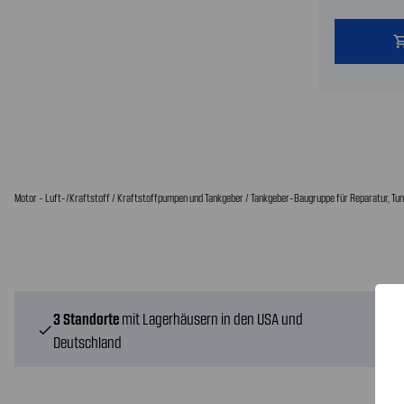
shopping
Motor - Luft-/Kraftstoff / Kraftstoffpumpen und Tankgeber / Tankgeber-Baugruppe für Reparatur, Tuni
3 Standorte
mit Lagerhäusern in den USA und
check
Deutschland