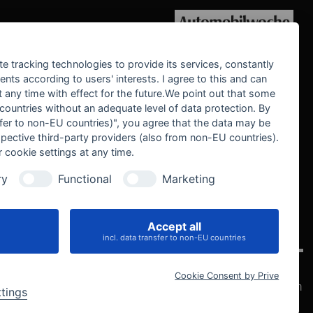
WE SUPPORT
te tracking technologies to provide its services, constantly
ts according to users' interests. I agree to this and can
any time with effect for the future.We point out that some
 countries without an adequate level of data protection. By
nsfer to non-EU countries)", you agree that the data may be
spective third-party providers (also from non-EU countries).
 cookie settings at any time.
ry
Functional
Marketing
Accept all
IVE
incl. data transfer to non-EU countries
Cookie Consent by Prive
Datenschutz
Impressum
AGB
Widerrufsbelehrung
Cookie-Einstellungen
ttings