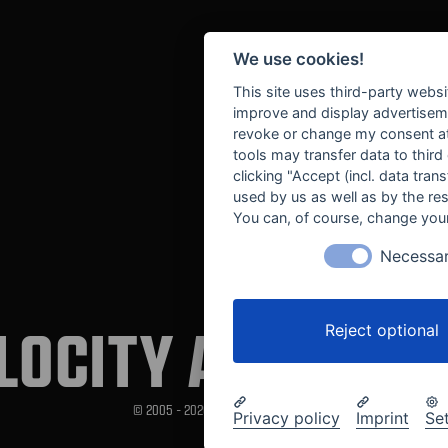
We use cookies!
This site uses third-party websi
improve and display advertisemen
revoke or change my consent at 
tools may transfer data to third
clicking "Accept (incl. data tra
used by us as well as by the re
You can, of course, change your
Necessa
LOCITY AUTOMOT
Reject optional
© 2005 - 2026 Velocity Automotive
Privacy policy
Imprint
Se