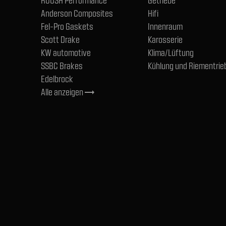
ROUSH Performance
Getriebe
Anderson Composites
Hifi
Fel-Pro Gaskets
Innenraum
Scott Drake
Karosserie
KW automotive
Klima/Lüftung
SSBC Brakes
Kühlung und Riementrie
Edelbrock
Alle anzeigen
trending_flat