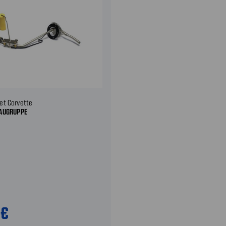
et Corvette
AUGRUPPE
0€