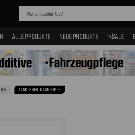
Schlagwort
suchen:
EN
ALLE PRODUKTE
NEUE PRODUKTE
%SALE
ER
TANKGEBER-BAUGRUPPE
navigate_next