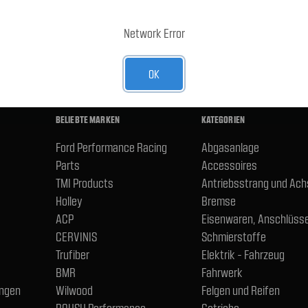
E-Mail-
Adresse
R UNSEREN NEWSLETTER AN
Network Error
OK
BELIEBTE MARKEN
KATEGORIEN
Ford Performance Racing
Abgasanlage
Parts
Accessoires
TMI Products
Antriebsstrang und Ac
Holley
Bremse
ACP
Eisenwaren, Anschlüsse
CERVINIS
Schmierstoffe
Trufiber
Elektrik - Fahrzeug
BMR
Fahrwerk
ngen
Wilwood
Felgen und Reifen