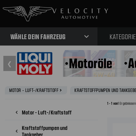
expand_more
WÄHLE DEIN FAHRZEUG
KATEGORI
❮
MOTOR - LUFT-/KRAFTSTOFF
KRAFTSTOFFPUMPEN UND TANKGEB
navigate_next
1 - 1 von
1 Ergebnissen
Motor - Luft-/Kraftstoff
navigate_before
Kraftstoffpumpen und
navigate_before
Tankgeber