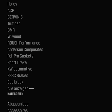
Holley
ACP
CERVINIS
Trufiber
BMR
Wilwood
ROUSH Performance
Anderson Composites
Fel-Pro Gaskets
Scott Drake
KW automotive
SSBC Brakes
Edelbrock
Alle anzeigen
trending_flat
KATEGORIEN
Abgasanlage
Accessoires