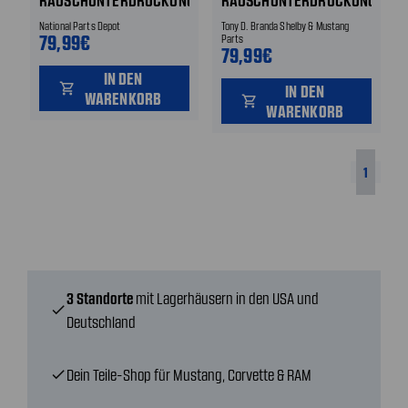
RAUSCHUNTERDRÜCKUNG
RAUSCHUNTERDRÜCKUNG
National Parts Depot
Tony D. Branda Shelby & Mustang
79,99€
Parts
79,99€
IN DEN
shopping_cart
IN DEN
WARENKORB
shopping_cart
WARENKORB
1
3 Standorte
mit Lagerhäusern in den USA und
check
Deutschland
Dein Teile-Shop für Mustang, Corvette & RAM
check