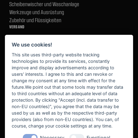
Scheibenwischer und Waschanlage
Werkzeuge und Ausrüstung
Zubehör und Flüssigkeiten
VERSAND
We use cookies!
BEZAHLUNG
This site uses third-party website tracking
technologies to provide its services, constantly
improve and display advertisements according to
users' interests. I agree to this and can revoke or
BEKANNT AUS
change my consent at any time with effect for the
future.We point out that some tools may transfer data
to third countries without an adequate level of data
protection. By clicking "Accept (incl. data transfer to
non-EU countries)", you agree that the data may be
used by us as well as by the respective third-party
providers (also from non-EU countries). You can, of
course, change your cookie settings at any time.
Necessary
Functional