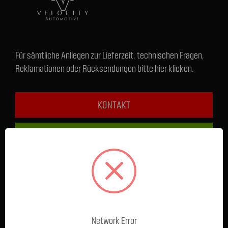
Für sämtliche Anliegen zur Lieferzeit, technischen Fragen,
Reklamationen oder Rücksendungen bitte hier klicken.
KONTAKT
+49 1590 5808489
FRAGEN & HILFE
Service / Beratung Online:
Montag - Donnerstag: 8 - 17 Uhr
Network Error
Freitag: 8 - 16 Uhr