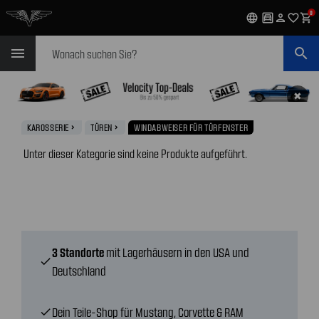
0
language
garage
person
favorite_outline
shopping_cart
Suchen
menu
search
✖
KAROSSERIE
TÜREN
WINDABWEISER FÜR TÜRFENSTER
navigate_next
navigate_next
Unter dieser Kategorie sind keine Produkte aufgeführt.
3 Standorte
mit Lagerhäusern in den USA und
check
Deutschland
Dein Teile-Shop für Mustang, Corvette & RAM
check