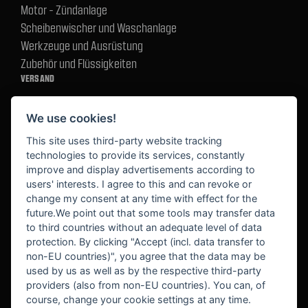
Motor - Zündanlage
Scheibenwischer und Waschanlage
Werkzeuge und Ausrüstung
Zubehör und Flüssigkeiten
VERSAND
We use cookies!
BEZAHLUNG
This site uses third-party website tracking
technologies to provide its services, constantly
improve and display advertisements according to
users' interests. I agree to this and can revoke or
BEKANNT AUS
change my consent at any time with effect for the
future.We point out that some tools may transfer data
to third countries without an adequate level of data
protection. By clicking "Accept (incl. data transfer to
non-EU countries)", you agree that the data may be
used by us as well as by the respective third-party
providers (also from non-EU countries). You can, of
course, change your cookie settings at any time.