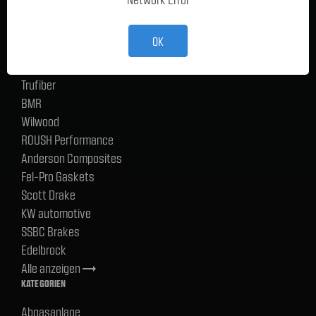
TMI Products
Holley
OK
ACP
CERVINIS
Trufiber
BMR
Wilwood
ROUSH Performance
Anderson Composites
Fel-Pro Gaskets
Scott Drake
KW automotive
SSBC Brakes
Edelbrock
Alle anzeigen
trending_flat
KATEGORIEN
Abgasanlage