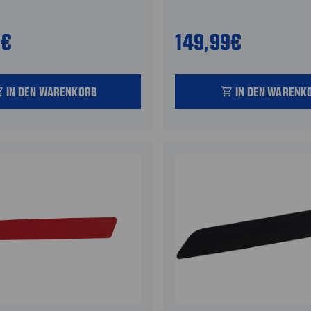
0€
149,99€
IN DEN WARENKORB
IN DEN WARENK
_cart
shopping_cart