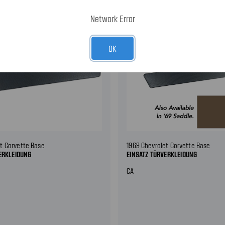
Network Error
OK
t Corvette Base
1969 Chevrolet Corvette Base
ERKLEIDUNG
EINSATZ TÜRVERKLEIDUNG
CA