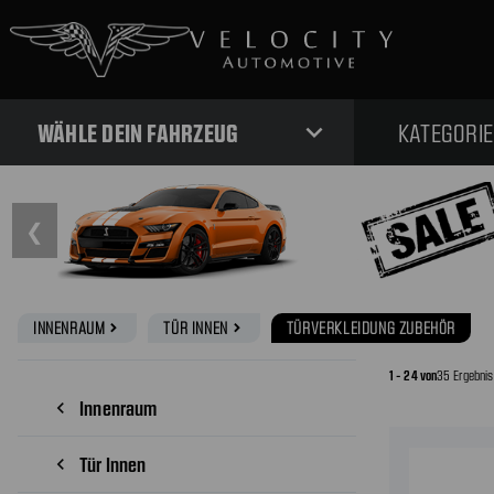
expand_more
WÄHLE DEIN FAHRZEUG
KATEGORI
❮
INNENRAUM
TÜR INNEN
TÜRVERKLEIDUNG ZUBEHÖR
navigate_next
navigate_next
1 - 24 von
35 Ergebni
Innenraum
navigate_before
Tür Innen
navigate_before