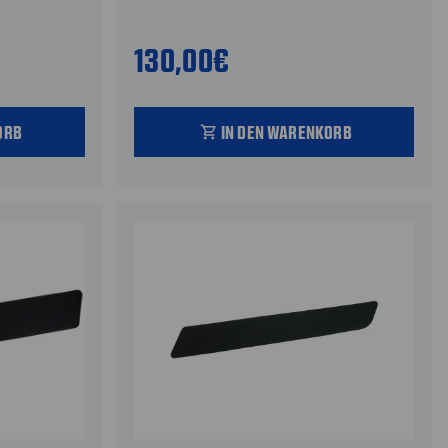
130,00€
ORB
IN DEN WARENKORB
shopping_cart