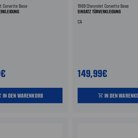
t Corvette Base
1969 Chevrolet Corvette Base
ERKLEIDUNG
EINSATZ TÜRVERKLEIDUNG
CA
9€
149,99€
IN DEN WARENKORB
IN DEN WARENK
_cart
shopping_cart