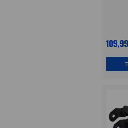
109,9
shopping