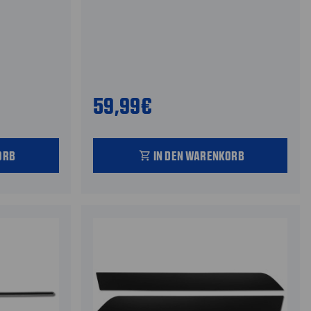
59,99€
ORB
IN DEN WARENKORB
shopping_cart