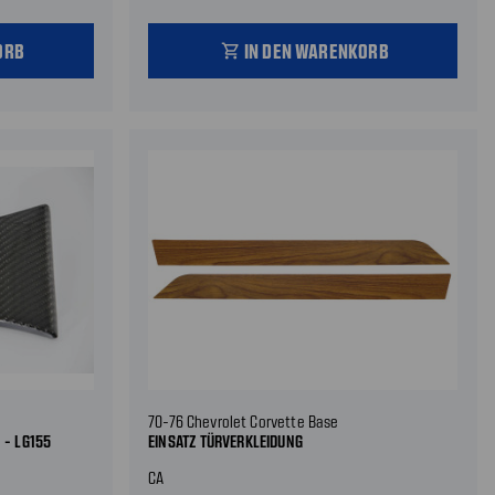
ORB
IN DEN WARENKORB
shopping_cart
70-76 Chevrolet Corvette Base
 - LG155
EINSATZ TÜRVERKLEIDUNG
CA