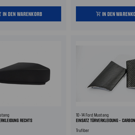
IN DEN WARENKORB
IN DEN WARENK
_cart
shopping_cart
ustang
10-14 Ford Mustang
ERKLEIDUNG RECHTS
EINSATZ TÜRVERKLEIDUNG - CARBON
Trufiber