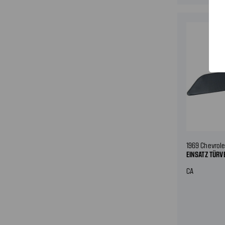
1969 Chevrole
EINSATZ TÜRV
CA