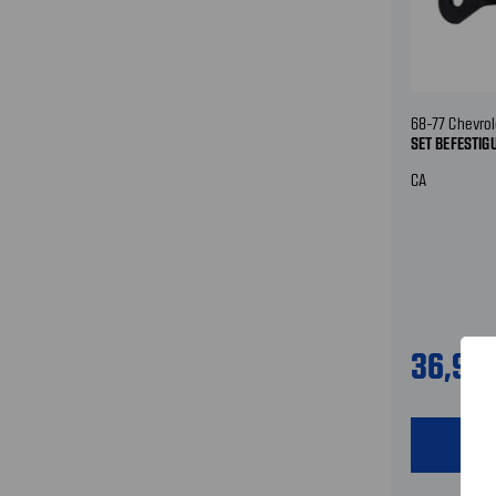
68-77 Chevrol
SET BEFESTIG
CA
36,99
shopping