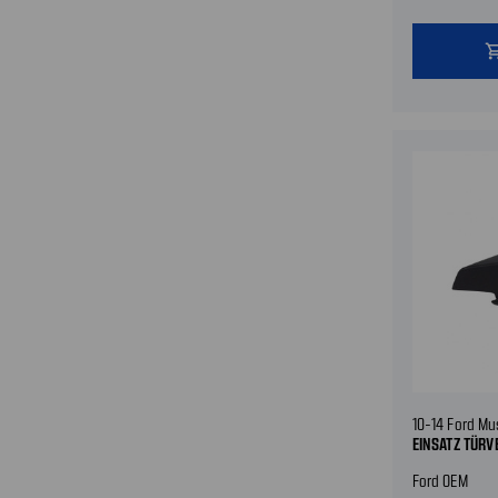
shopping
10-14 Ford M
EINSATZ TÜRV
Ford OEM