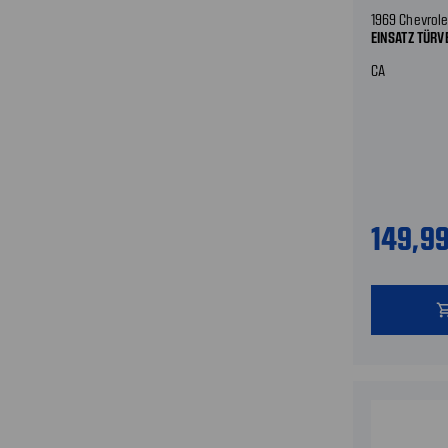
1969 Chevrole
EINSATZ TÜRV
CA
149,9
shopping