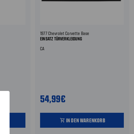
1977 Chevrolet Corvette Base
EINSATZ TÜRVERKLEIDUNG
CA
54,99€
ORB
IN DEN WARENKORB
shopping_cart