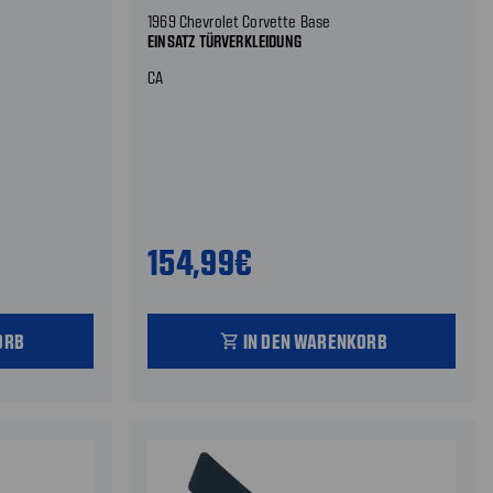
1969 Chevrolet Corvette Base
EINSATZ TÜRVERKLEIDUNG
CA
154,99€
ORB
IN DEN WARENKORB
shopping_cart