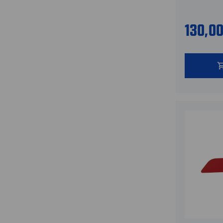
130,0
shopping