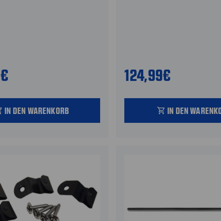
9€
124,99€
IN DEN WARENKORB
IN DEN WARENK
_cart
shopping_cart