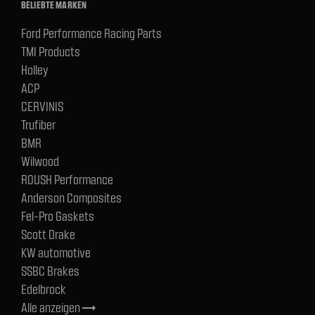
BELIEBTE MARKEN
Ford Performance Racing Parts
TMI Products
Holley
ACP
CERVINIS
Trufiber
BMR
Wilwood
ROUSH Performance
Anderson Composites
Fel-Pro Gaskets
Scott Drake
KW automotive
SSBC Brakes
Edelbrock
Alle anzeigen
trending_flat