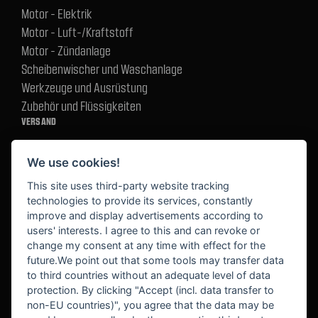
Motor - Elektrik
Motor - Luft-/Kraftstoff
Motor - Zündanlage
Scheibenwischer und Waschanlage
Werkzeuge und Ausrüstung
Zubehör und Flüssigkeiten
VERSAND
We use cookies!
BEZAHLUNG
This site uses third-party website tracking
technologies to provide its services, constantly
improve and display advertisements according to
users' interests. I agree to this and can revoke or
BEKANNT AUS
change my consent at any time with effect for the
future.We point out that some tools may transfer data
to third countries without an adequate level of data
protection. By clicking "Accept (incl. data transfer to
non-EU countries)", you agree that the data may be