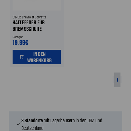
53-62 Chevrolet Corvette
HALTEFEDER FÜR
BREMSSCHUHE
Paragon
19,99€
IN DEN
shopping_cart
WARENKORB
1
3 Standorte
mit Lagerhäusern in den USA und
check
Deutschland