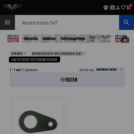
0
language
garage
person
favorite_outline
shopping_cart
Suchen
menu
search
✖
BREMSE
BREMSBACKEN UND BREMSBELÄGE
navigate_next
navigate_next
HALTEFEDER FÜR BREMSSCHUHE
1 - 1 von
1 Ergebnissen
Sortierung:
FILTER
tune