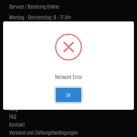
Service / Beratung Online:
Montag - Donnerstag: 8 - 17 Uhr
Freitag: 8 - 16 Uhr
Lager Lauenstein (Warenabholungen):
Montag - Donnerstag: 7.30 - 15 Uhr
Freitag: 7.30 - 14 Uhr
SERVICE
Network Error
Cargoservice
Alle Produkte
Neue Produkte
OK
%Sale
Blog
FAQ
Kontakt
Versand und Zahlungsbedingungen