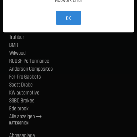
TMI Products
Holley
OK
ACP
CERVINIS
Trufiber
BMR
Wilwood
ROUSH Performance
Anderson Composites
Fel-Pro Gaskets
Scott Drake
KW automotive
SSBC Brakes
Edelbrock
Alle anzeigen
trending_flat
KATEGORIEN
Abgasanlage