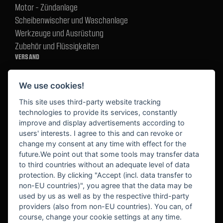
Motor - Zündanlage
Scheibenwischer und Waschanlage
Werkzeuge und Ausrüstung
Zubehör und Flüssigkeiten
VERSAND
We use cookies!
BEZAHLUNG
This site uses third-party website tracking
technologies to provide its services, constantly
improve and display advertisements according to
users' interests. I agree to this and can revoke or
BEKANNT AUS
change my consent at any time with effect for the
future.We point out that some tools may transfer data
to third countries without an adequate level of data
protection. By clicking "Accept (incl. data transfer to
non-EU countries)", you agree that the data may be
used by us as well as by the respective third-party
providers (also from non-EU countries). You can, of
course, change your cookie settings at any time.