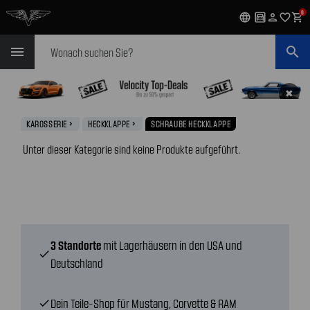
0
language
garage
person
favorite_outline
shopping_cart
Suchen
menu
search
✖
KAROSSERIE
HECKKLAPPE
SCHRAUBE HECKKLAPPE
navigate_next
navigate_next
Unter dieser Kategorie sind keine Produkte aufgeführt.
3 Standorte
mit Lagerhäusern in den USA und
check
Deutschland
Dein Teile-Shop für Mustang, Corvette & RAM
check