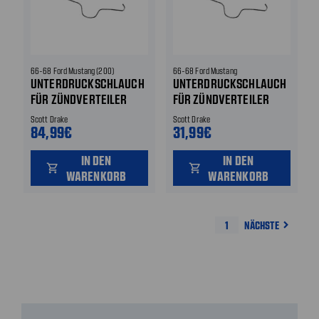
66-68 Ford Mustang (200)
66-68 Ford Mustang
UNTERDRUCKSCHLAUCH
UNTERDRUCKSCHLAUCH
FÜR ZÜNDVERTEILER
FÜR ZÜNDVERTEILER
Scott Drake
Scott Drake
84,99€
31,99€
IN DEN
IN DEN
shopping_cart
shopping_cart
WARENKORB
WARENKORB
1
NÄCHSTE
navigate_next