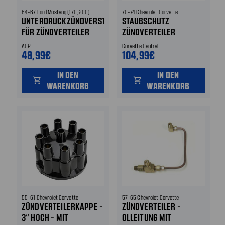
64-67 Ford Mustang (170, 200)
70-74 Chevrolet Corvette
UNTERDRUCKZÜNDVERSTELLUNG
STAUBSCHUTZ
FÜR ZÜNDVERTEILER
ZÜNDVERTEILER
ACP
Corvette Central
48,99€
104,99€
IN DEN
IN DEN
shopping_cart
shopping_cart
WARENKORB
WARENKORB
55-61 Chevrolet Corvette
57-65 Chevrolet Corvette
ZÜNDVERTEILERKAPPE -
ZÜNDVERTEILER -
3“ HOCH - MIT
OLLEITUNG MIT