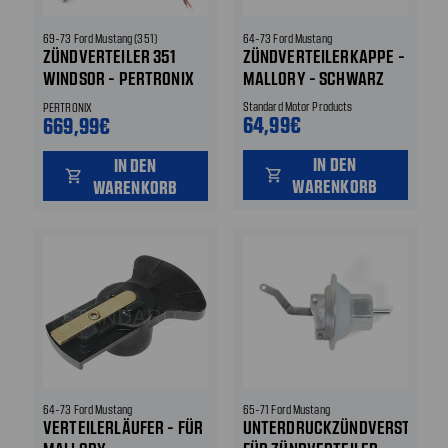
69-73 Ford Mustang (351)
64-73 Ford Mustang
ZÜNDVERTEILER 351
ZÜNDVERTEILERKAPPE -
WINDSOR - PERTRONIX
MALLORY - SCHWARZ
FLAME-THROWER MIT
Standard Motor Products
PERTRONIX
IGNITOR II® MODULE
64,99€
669,99€
IN DEN
IN DEN
shopping_cart
shopping_cart
WARENKORB
WARENKORB
64-73 Ford Mustang
65-71 Ford Mustang
VERTEILERLÄUFER - FÜR
UNTERDRUCKZÜNDVERSTELLU