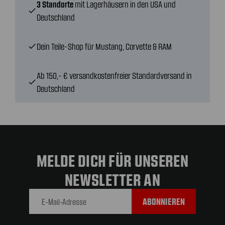
3 Standorte
mit Lagerhäusern in den USA und
check
Deutschland
Dein Teile-Shop für Mustang, Corvette & RAM
check
Ab 150,- € versandkostenfreier Standardversand in
check
Deutschland
MELDE DICH FÜR UNSEREN
NEWSLETTER AN
E-Mail-
Adresse