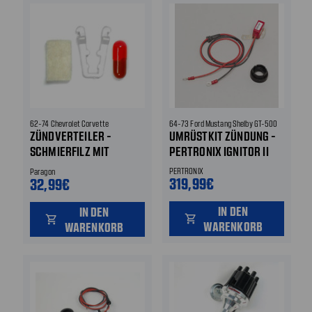
62-74 Chevrolet Corvette
64-73 Ford Mustang Shelby GT-500
ZÜNDVERTEILER -
UMRÜSTKIT ZÜNDUNG -
SCHMIERFILZ MIT
PERTRONIX IGNITOR II
HALTER
PERTRONIX
Paragon
319,99€
32,99€
IN DEN
IN DEN
shopping_cart
shopping_cart
WARENKORB
WARENKORB