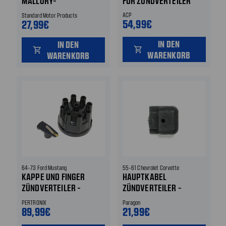
MALLORY-
FÜR ZÜNDVERTEILER
ZÜNDVERTEILER
ACP
Standard Motor Products
54,99€
27,99€
IN DEN
IN DEN
shopping_cart
shopping_cart
WARENKORB
WARENKORB
64-73 Ford Mustang
55-61 Chevrolet Corvette
KAPPE UND FINGER
HAUPTKABEL
ZÜNDVERTEILER -
ZÜNDVERTEILER -
PERTRONIX FLAME
KABELDURCHFÜHRUNG
PERTRONIX
Paragon
THROWER - MIT
AM ZÜNDVERTEILER
89,99€
21,99€
VERTEILERFINGER /