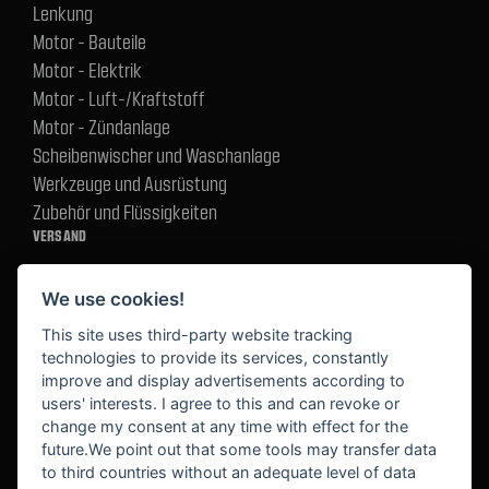
Lenkung
Motor - Bauteile
Motor - Elektrik
Motor - Luft-/Kraftstoff
Motor - Zündanlage
Scheibenwischer und Waschanlage
Werkzeuge und Ausrüstung
Zubehör und Flüssigkeiten
VERSAND
We use cookies!
BEZAHLUNG
This site uses third-party website tracking
technologies to provide its services, constantly
improve and display advertisements according to
users' interests. I agree to this and can revoke or
BEKANNT AUS
change my consent at any time with effect for the
future.We point out that some tools may transfer data
to third countries without an adequate level of data