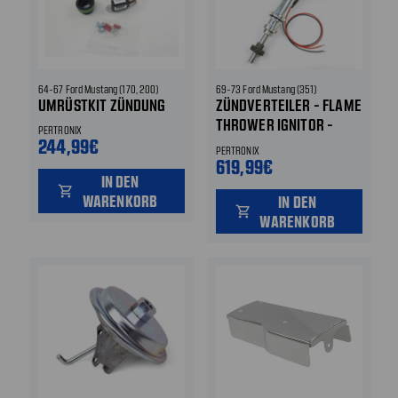
64-67 Ford Mustang (170, 200)
69-73 Ford Mustang (351)
UMRÜSTKIT ZÜNDUNG
ZÜNDVERTEILER - FLAME
THROWER IGNITOR -
PERTRONIX
244,99€
CLEVELAND
PERTRONIX
619,99€
IN DEN
shopping_cart
WARENKORB
IN DEN
shopping_cart
WARENKORB