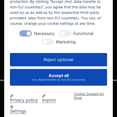
protection. By clicking "Accept (incl. data transfer to
non-EU countries)", you agree that the data may be
used by us as well as by the respective third-party
providers (also from non-EU countries). You can, of
course, change your cookie settings at any time.
Necessary
Functional
WE SUPPORT
Marketing
Reject optional
Accept all
VELOCITY AUTOMOTIVE
incl. data transfer to non-EU countries
Cookie Consent by
Prive
Privacy policy
Imprint
© 2005 - 2026 Velocity Automotive
Datenschutz
Impressum
AGB
Widerrufsbelehrung
Settings
Cookie-Einstellungen