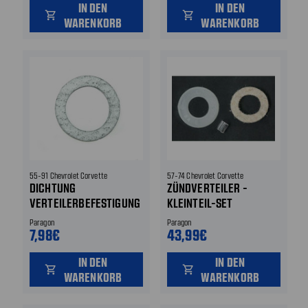
IN DEN
IN DEN
LÄUFER
shopping_cart
shopping_cart
WARENKORB
WARENKORB
55-91 Chevrolet Corvette
57-74 Chevrolet Corvette
DICHTUNG
ZÜNDVERTEILER -
VERTEILERBEFESTIGUNG
KLEINTEIL-SET
Paragon
Paragon
7,98€
43,99€
IN DEN
IN DEN
shopping_cart
shopping_cart
WARENKORB
WARENKORB