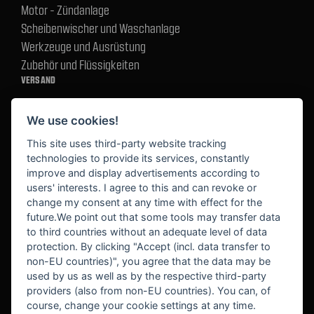
Motor - Zündanlage
Scheibenwischer und Waschanlage
Werkzeuge und Ausrüstung
Zubehör und Flüssigkeiten
VERSAND
We use cookies!
BEZAHLUNG
This site uses third-party website tracking
technologies to provide its services, constantly
improve and display advertisements according to
users' interests. I agree to this and can revoke or
BEKANNT AUS
change my consent at any time with effect for the
future.We point out that some tools may transfer data
to third countries without an adequate level of data
protection. By clicking "Accept (incl. data transfer to
non-EU countries)", you agree that the data may be
used by us as well as by the respective third-party
providers (also from non-EU countries). You can, of
course, change your cookie settings at any time.