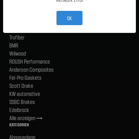
TMI Products
Holley
OK
ACP
CERVINIS
Trufiber
BMR
Wilwood
ROUSH Performance
Anderson Composites
Fel-Pro Gaskets
Scott Drake
KW automotive
SSBC Brakes
Edelbrock
Alle anzeigen
trending_flat
KATEGORIEN
Abgasanlage