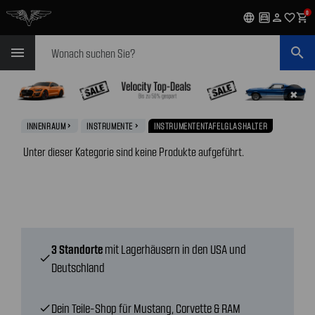
0
language
garage
person
favorite_outline
shopping_cart
Suchen
menu
search
✖
INNENRAUM
INSTRUMENTE
INSTRUMENTENTAFELGLASHALTER
navigate_next
navigate_next
Unter dieser Kategorie sind keine Produkte aufgeführt.
3 Standorte
mit Lagerhäusern in den USA und
check
Deutschland
Dein Teile-Shop für Mustang, Corvette & RAM
check