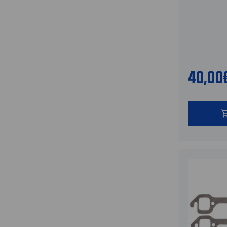
40,00
shopping