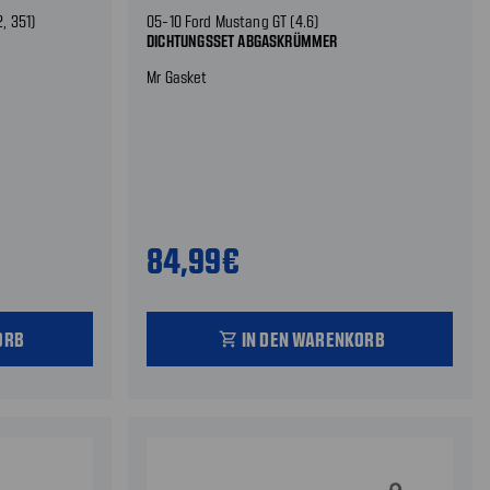
, 351)
05-10 Ford Mustang GT (4.6)
DICHTUNGSSET ABGASKRÜMMER
Mr Gasket
84,99€
ORB
IN DEN WARENKORB
shopping_cart