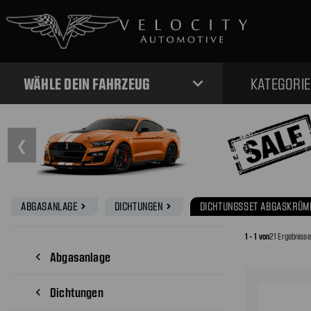
expand_more
WÄHLE DEIN FAHRZEUG
KATEGORI
❮
ABGASANLAGE
DICHTUNGEN
DICHTUNGSSET ABGASKRÜM
navigate_next
navigate_next
1 - 1 von
21 Ergebniss
Abgasanlage
navigate_before
Dichtungen
navigate_before