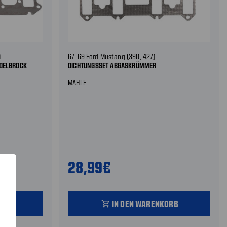
)
67-69 Ford Mustang (390, 427)
DELBROCK
DICHTUNGSSET ABGASKRÜMMER
MAHLE
28,99€
ORB
IN DEN WARENKORB
shopping_cart