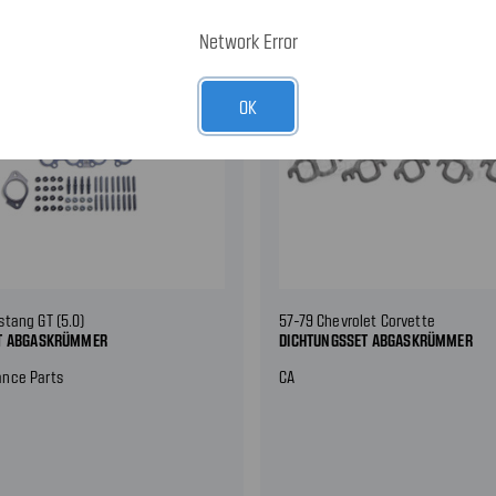
Network Error
OK
stang GT (5.0)
57-79 Chevrolet Corvette
T ABGASKRÜMMER
DICHTUNGSSET ABGASKRÜMMER
ance Parts
CA