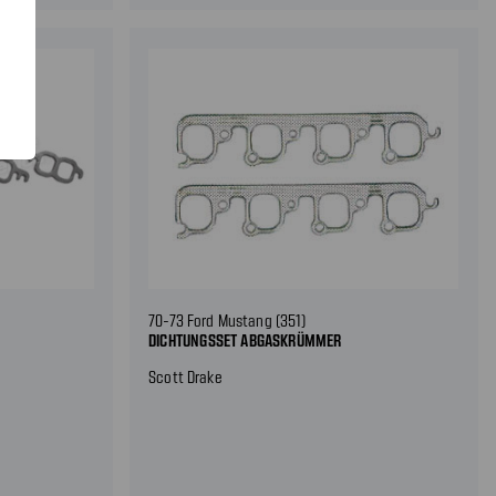
70-73 Ford Mustang (351)
DICHTUNGSSET ABGASKRÜMMER
Scott Drake