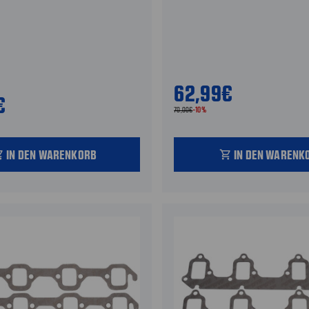
62,99€
€
70,00€
-10%
IN DEN WARENKORB
IN DEN WARENK
_cart
shopping_cart