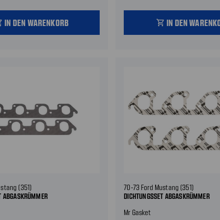
IN DEN WARENKORB
IN DEN WARENK
_cart
shopping_cart
stang (351)
70-73 Ford Mustang (351)
T ABGASKRÜMMER
DICHTUNGSSET ABGASKRÜMMER
Mr Gasket