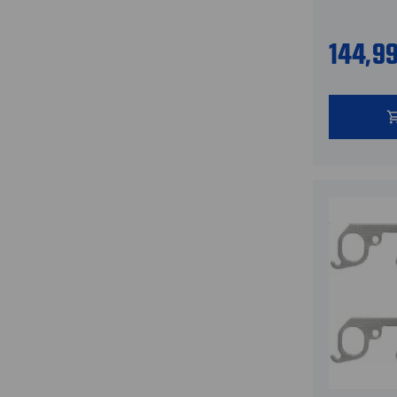
144,9
shopping