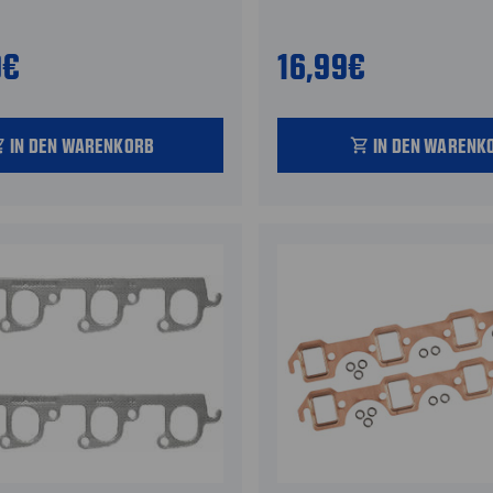
9€
16,99€
IN DEN WARENKORB
IN DEN WARENK
_cart
shopping_cart