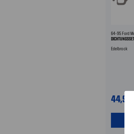
64-95 Ford Mu
DICHTUNGSSE
Edelbrock
44,99
shopping