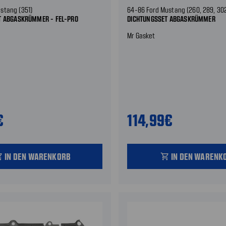
stang (351)
64-86 Ford Mustang (260, 289, 302
T ABGASKRÜMMER - FEL-PRO
DICHTUNGSSET ABGASKRÜMMER
Mr Gasket
€
114,99€
IN DEN WARENKORB
IN DEN WARENK
_cart
shopping_cart