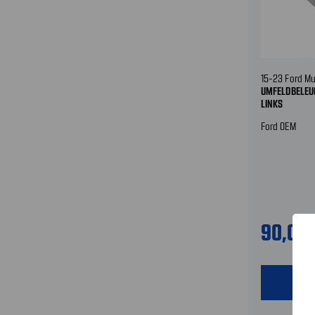
15-23 Ford M
UMFELDBELEUC
LINKS
Ford OEM
90,00
shopping