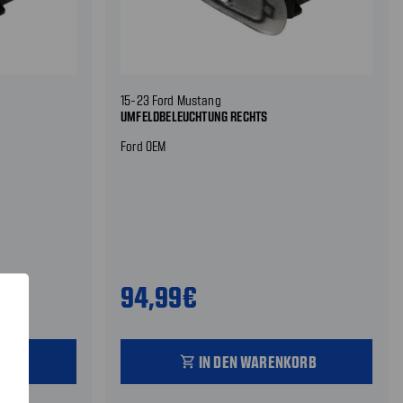
15-23 Ford Mustang
UMFELDBELEUCHTUNG RECHTS
Ford OEM
94,99€
ORB
IN DEN WARENKORB
shopping_cart