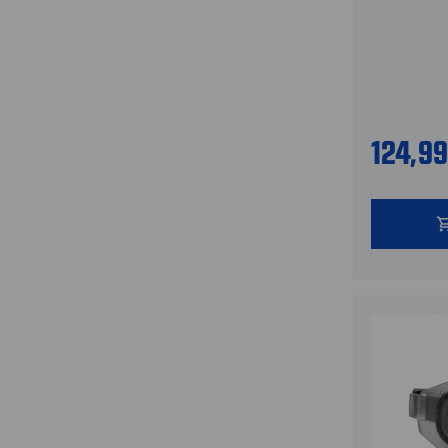
124,9
shopping