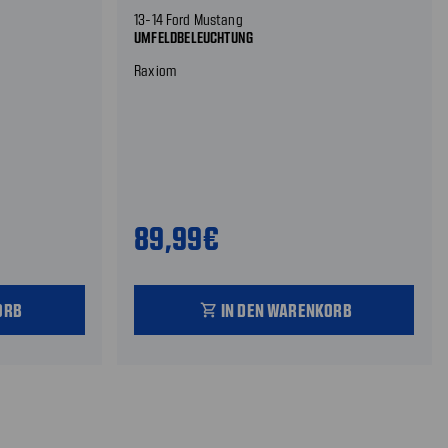
13-14 Ford Mustang
UMFELDBELEUCHTUNG
Raxiom
89,99€
ORB
IN DEN WARENKORB
shopping_cart