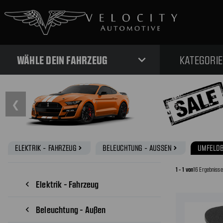
expand_more
WÄHLE DEIN FAHRZEUG
KATEGORI
❮
ELEKTRIK - FAHRZEUG
BELEUCHTUNG - AUSSEN
UMFELD
navigate_next
navigate_next
1 - 1 von
16 Ergebniss
Elektrik - Fahrzeug
navigate_before
Beleuchtung - Außen
navigate_before