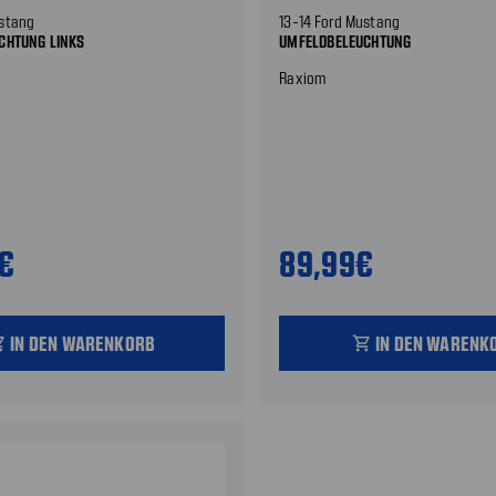
ustang
13-14 Ford Mustang
CHTUNG LINKS
UMFELDBELEUCHTUNG
Raxiom
9€
89,99€
IN DEN WARENKORB
IN DEN WARENK
_cart
shopping_cart