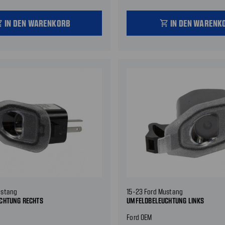
IN DEN WARENKORB
IN DEN WARENK
_cart
shopping_cart
ustang
15-23 Ford Mustang
CHTUNG RECHTS
UMFELDBELEUCHTUNG LINKS
Ford OEM