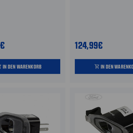
9€
124,99€
IN DEN WARENKORB
IN DEN WARENK
_cart
shopping_cart