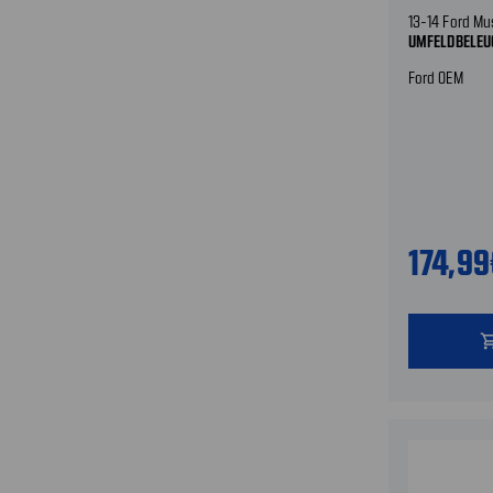
13-14 Ford M
UMFELDBELEU
Ford OEM
174,9
shopping