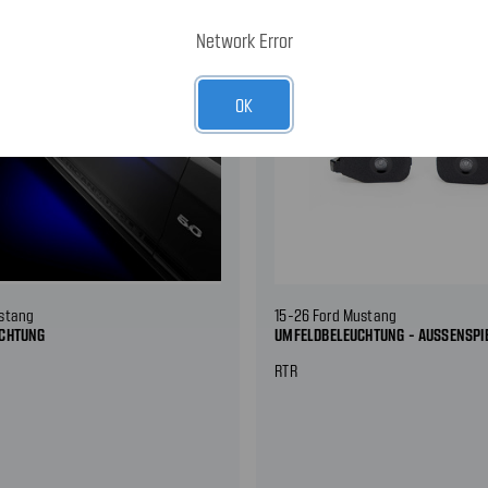
Network Error
OK
ustang
15-26 Ford Mustang
CHTUNG
UMFELDBELEUCHTUNG - AUSSENSPIE
RTR