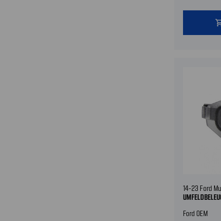
shopping
14-23 Ford M
UMFELDBELEU
Ford OEM