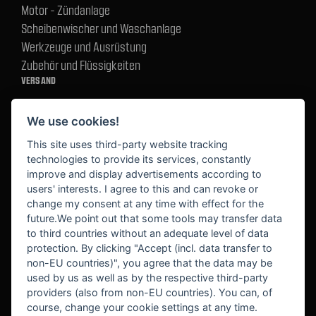
Motor - Zündanlage
Scheibenwischer und Waschanlage
Werkzeuge und Ausrüstung
Zubehör und Flüssigkeiten
VERSAND
We use cookies!
BEZAHLUNG
This site uses third-party website tracking
technologies to provide its services, constantly
improve and display advertisements according to
users' interests. I agree to this and can revoke or
BEKANNT AUS
change my consent at any time with effect for the
future.We point out that some tools may transfer data
to third countries without an adequate level of data
protection. By clicking "Accept (incl. data transfer to
non-EU countries)", you agree that the data may be
used by us as well as by the respective third-party
providers (also from non-EU countries). You can, of
course, change your cookie settings at any time.