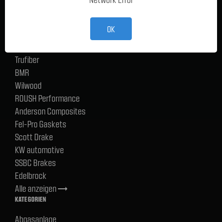
TMI Products
Holley
OK
ACP
CERVINIS
Trufiber
BMR
Wilwood
ROUSH Performance
Anderson Composites
Fel-Pro Gaskets
Scott Drake
KW automotive
SSBC Brakes
Edelbrock
Alle anzeigen
trending_flat
KATEGORIEN
Abgasanlage