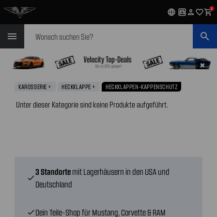
0
language
garage
person
favorite_outline
shopping_cart
Suchen
menu
search
✖
KAROSSERIE
HECKKLAPPE
HECKKLAPPEN-KAPPENSCHUTZ
navigate_next
navigate_next
Unter dieser Kategorie sind keine Produkte aufgeführt.
3 Standorte
mit Lagerhäusern in den USA und
check
Deutschland
Dein Teile-Shop für Mustang, Corvette & RAM
check