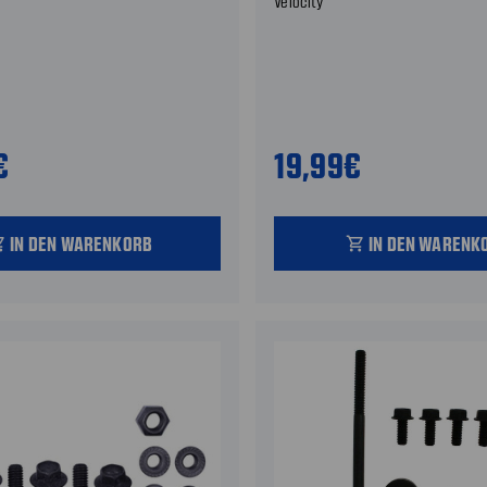
Velocity
€
19,99€
IN DEN WARENKORB
IN DEN WARENK
_cart
shopping_cart