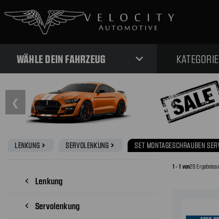
expand_more
WÄHLE DEIN FAHRZEUG
KATEGORI
❮
LENKUNG
SERVOLENKUNG
SET MONTAGESCHRAUBEN SE
navigate_next
navigate_next
1 - 1 von
20 Ergebniss
Lenkung
navigate_before
Servolenkung
navigate_before