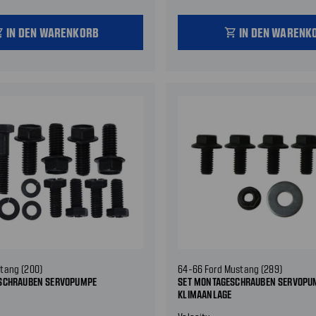
IN DEN WARENKORB
IN DEN WARENK
_cart
shopping_cart
stang (200)
64-66 Ford Mustang (289)
SCHRAUBEN SERVOPUMPE
SET MONTAGESCHRAUBEN SERVOPUM
KLIMAANLAGE