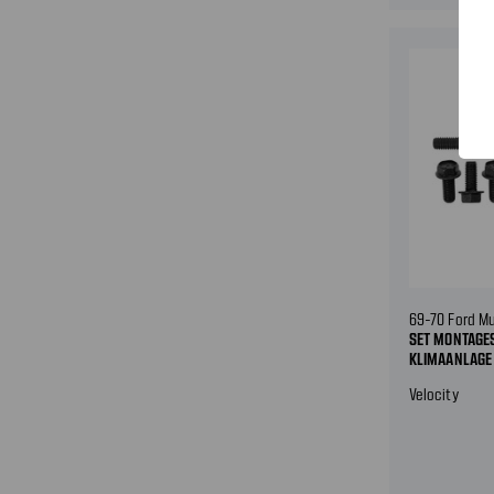
69-70 Ford M
SET MONTAGE
KLIMAANLAGE
Velocity