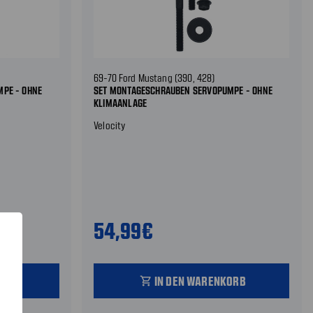
69-70 Ford Mustang (390, 428)
PE - OHNE
SET MONTAGESCHRAUBEN SERVOPUMPE - OHNE
KLIMAANLAGE
Velocity
54,99€
ORB
IN DEN WARENKORB
shopping_cart