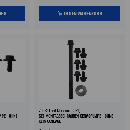
ORB
IN DEN WARENKORB
shopping_cart
70-73 Ford Mustang (351)
PE - OHNE
SET MONTAGESCHRAUBEN SERVOPUMPE - OHNE
KLIMAANLAGE