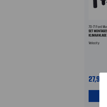
70-71 Ford Mu
SET MONTAGE
KLIMAANLAGE
Velocity
27,99
shopping