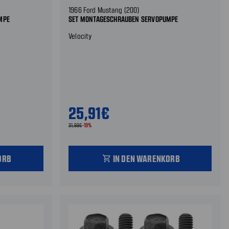
1966 Ford Mustang (200)
MPE
SET MONTAGESCHRAUBEN SERVOPUMPE
Velocity
25,91€
31,99€
-19%
ORB
IN DEN WARENKORB
shopping_cart