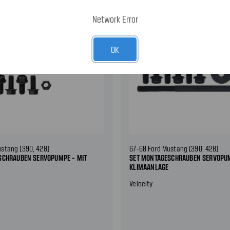
Network Error
OK
ustang (390, 428)
67-68 Ford Mustang (390, 428)
SCHRAUBEN SERVOPUMPE - MIT
SET MONTAGESCHRAUBEN SERVOPUM
KLIMAANLAGE
Velocity