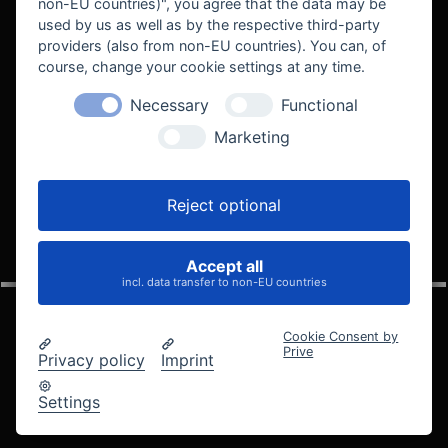
non-EU countries)", you agree that the data may be
used by us as well as by the respective third-party
providers (also from non-EU countries). You can, of
course, change your cookie settings at any time.
Necessary
Functional
WE SUPPORT
Marketing
Reject optional
Accept all
VELOCITY AUTOMOTIVE
incl. data transfer to non-EU countries
Cookie Consent by
Prive
Privacy policy
Imprint
© 2005 - 2026 Velocity Automotive
Datenschutz
Impressum
AGB
Widerrufsbelehrung
Settings
Cookie-Einstellungen