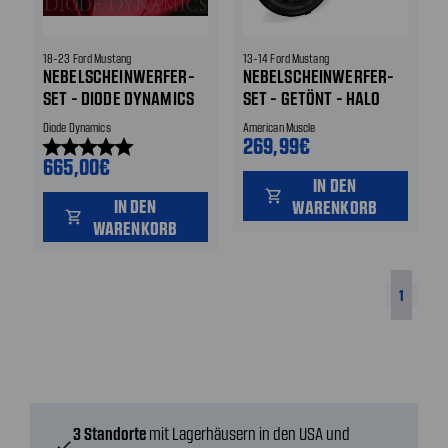
18-23 Ford Mustang
13-14 Ford Mustang
NEBELSCHEINWERFER-
NEBELSCHEINWERFER-
SET - DIODE DYNAMICS
SET - GETÖNT - HALO
ELITE SERIES - LED -
STYLE
Diode Dynamics
American Muscle
6000 K - SEQUENTIELL
269,99€
star
star
star
star
star
665,00€
IN DEN
shopping_cart
IN DEN
WARENKORB
shopping_cart
WARENKORB
1
3 Standorte
mit Lagerhäusern in den USA und
check