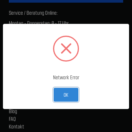
Service / Beratung Online:
Montag - Donnerstag: 8 - 17 Uhr
Freitag: 8 - 16 Uhr
Lager Lauenstein (Warenabholungen):
Montag - Donnerstag: 7.30 - 15 Uhr
Freitag: 7.30 - 14 Uhr
SERVICE
Network Error
Cargoservice
Alle Produkte
OK
Neue Produkte
%Sale
Blog
FAQ
Kontakt