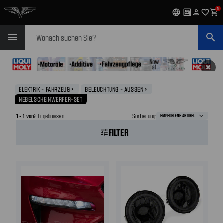
0
language
garage
person
favorite_outline
shopping_cart
Suchen
menu
search
✖
ELEKTRIK - FAHRZEUG
BELEUCHTUNG - AUSSEN
navigate_next
navigate_next
NEBELSCHEINWERFER-SET
1 - 1 von
2 Ergebnissen
Sortierung:
FILTER
tune