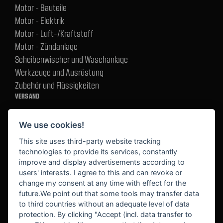
Motor - Bauteile
Motor - Elektrik
Motor - Luft-/Kraftstoff
Motor - Zündanlage
Scheibenwischer und Waschanlage
Werkzeuge und Ausrüstung
Zubehör und Flüssigkeiten
VERSAND
We use cookies!
BEZAHLUNG
This site uses third-party website tracking
technologies to provide its services, constantly
improve and display advertisements according to
users' interests. I agree to this and can revoke or
BEKANNT AUS
change my consent at any time with effect for the
future.We point out that some tools may transfer data
to third countries without an adequate level of data
protection. By clicking "Accept (incl. data transfer to