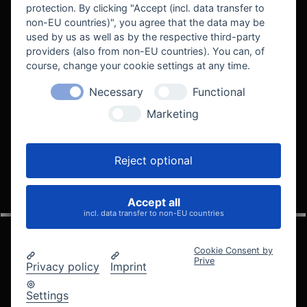
protection. By clicking "Accept (incl. data transfer to
non-EU countries)", you agree that the data may be
used by us as well as by the respective third-party
providers (also from non-EU countries). You can, of
course, change your cookie settings at any time.
Necessary
Functional
WE SUPPORT
Marketing
Reject optional
Accept all
VELOCITY AUTOMOTIVE
incl. data transfer to non-EU countries
Cookie Consent by
Prive
Privacy policy
Imprint
© 2005 - 2026 Velocity Automotive
Datenschutz
Impressum
AGB
Widerrufsbelehrung
Settings
Cookie-Einstellungen