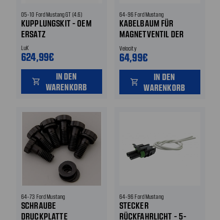
05-10 Ford Mustang GT (4.6)
64-96 Ford Mustang
KUPPLUNGSKIT - OEM
KABELBAUM FÜR
ERSATZ
MAGNETVENTIL DER
RÜCKFAHRSPERRE - 5-
LuK
Velocity
624,99€
GANG UMBAU - T-56
64,99€
IN DEN
IN DEN
shopping_cart
shopping_cart
WARENKORB
WARENKORB
64-73 Ford Mustang
64-96 Ford Mustang
SCHRAUBE
STECKER
DRUCKPLATTE
RÜCKFAHRLICHT - 5-