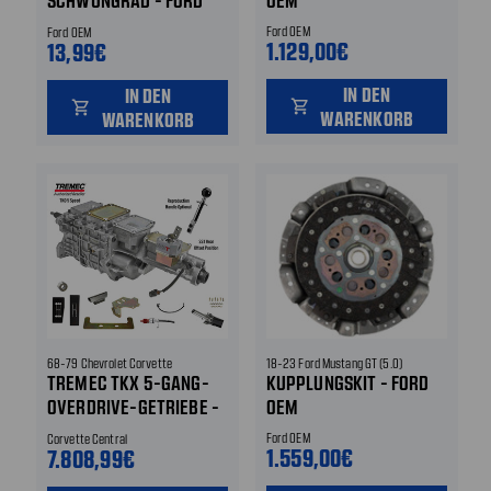
SCHWUNGRAD - FORD
OEM
OEM
Ford OEM
Ford OEM
1.129,00€
13,99€
IN DEN
IN DEN
shopping_cart
shopping_cart
WARENKORB
WARENKORB
68-79 Chevrolet Corvette
18-23 Ford Mustang GT (5.0)
TREMEC TKX 5-GANG-
KUPPLUNGSKIT - FORD
OVERDRIVE-GETRIEBE -
OEM
UMBAU VON MANUELLEM
Ford OEM
Corvette Central
3- ODER 4-GANG
1.559,00€
7.808,99€
GETRIEBE ZUM 5-GANG