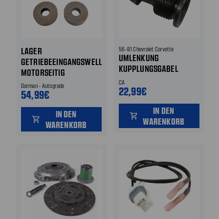
LAGER
56-81 Chevrolet Corvette
UMLENKUNG
GETRIEBEEINGANGSWELLE
KUPPLUNGSGABEL
MOTORSEITIG
CA
Dorman - Autograde
22,99€
54,99€
IN DEN
IN DEN
shopping_cart
shopping_cart
WARENKORB
WARENKORB