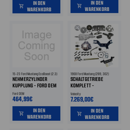
IN DEN
IN DEN
shopping_cart
shopping_cart
WARENKORB
WARENKORB
15-23 Ford Mustang EcoBoost (2.3)
1968 Ford Mustang (289, 302)
NEHMERZYLINDER
SCHALTGETRIEBE
KUPPLUNG - FORD OEM
KOMPLETT -
UMRÜSTUNG -
Ford OEM
Velocity
464,99€
AMERICAN POWERTRAIN
7.269,00€
COBRA SPEC T-5
IN DEN
IN DEN
shopping_cart
shopping_cart
WARENKORB
WARENKORB