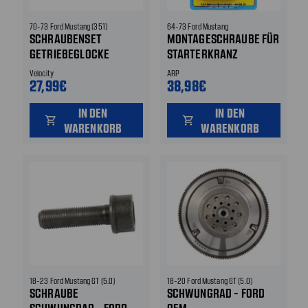
70-73 Ford Mustang (351)
64-73 Ford Mustang
SCHRAUBENSET
MONTAGESCHRAUBE FÜR
GETRIEBEGLOCKE
STARTERKRANZ
Velocity
ARP
27,99€
38,98€
IN DEN
IN DEN
shopping_cart
shopping_cart
WARENKORB
WARENKORB
18-23 Ford Mustang GT (5.0)
18-20 Ford Mustang GT (5.0)
SCHRAUBE
SCHWUNGRAD - FORD