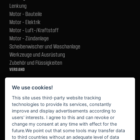
Lenkung
Motor - Bauteile
Motor - Elektrik
Motor - Luft-/Kraftstoff
Motor - Zündanlage
Scheibenwischer und Waschanlage
Werkzeuge und Ausrüstung
Zubehör und Flüssigkeiten
VERSAND
We use cookies!
BEZAHLUNG
This site uses third-party website tracking
technologies to provide its services, constantly
improve and display advertisements according to
users' interests. I agree to this and can revoke or
BEKANNT AUS
change my consent at any time with effect for the
future.We point out that some tools may transfer data
to third countries without an adequate level of data