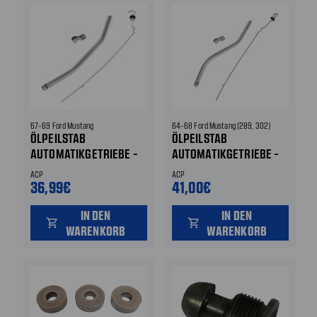
67-69 Ford Mustang
64-68 Ford Mustang (289, 302)
ÖLPEILSTAB
ÖLPEILSTAB
AUTOMATIKGETRIEBE -
AUTOMATIKGETRIEBE -
CHROM - SET
CHROM - SET
ACP
ACP
36,99€
41,00€
IN DEN
IN DEN
shopping_cart
shopping_cart
WARENKORB
WARENKORB