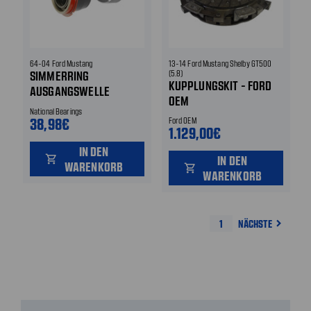
64-04 Ford Mustang
13-14 Ford Mustang Shelby GT500
SIMMERRING
(5.8)
KUPPLUNGSKIT - FORD
AUSGANGSWELLE
OEM
AUTOMATIKGETRIEBE -
National Bearings
MIT LAGER - C4 / T-10 /
38,98€
Ford OEM
1.129,00€
T5 / 3550 / AOD
IN DEN
shopping_cart
IN DEN
WARENKORB
shopping_cart
WARENKORB
1
NÄCHSTE
navigate_next