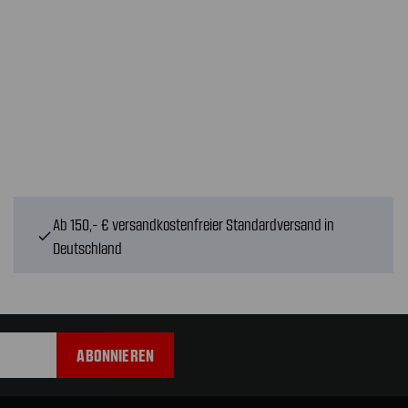
Ab 150,- € versandkostenfreier Standardversand in
check
Deutschland