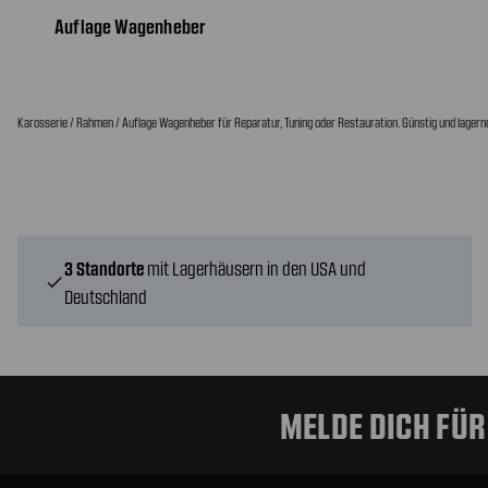
Auflage Wagenheber
Karosserie / Rahmen / Auflage Wagenheber für Reparatur, Tuning oder Restauration. Günstig und lagern
3 Standorte
mit Lagerhäusern in den USA und
check
Deutschland
MELDE DICH FÜ