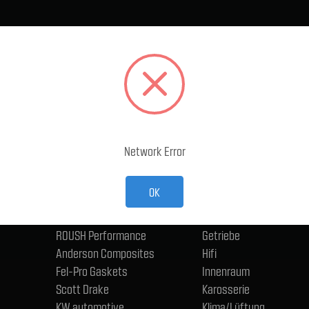
BELIEBTE MARKEN
KATEGORIEN
Ford Performance Racing
Abgasanlage
Parts
Accessoires
TMI Products
Antriebsstrang und Ac
Holley
Bremse
ACP
Eisenwaren, Anschlüsse
Network Error
CERVINIS
Schmierstoffe
Trufiber
Elektrik - Fahrzeug
OK
BMR
Fahrwerk
ngen
Wilwood
Felgen und Reifen
ROUSH Performance
Getriebe
Anderson Composites
Hifi
Fel-Pro Gaskets
Innenraum
Scott Drake
Karosserie
KW automotive
Klima/Lüftung