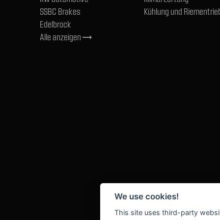
SSBC Brakes
Kühlung und Riementrie
Edelbrock
Alle anzeigen
trending_flat
We use cookies!
This site uses third-party websi