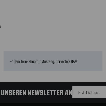
d.
Dein Teile-Shop für Mustang, Corvette & RAM
check
E-Mail-
Adresse
R UNSEREN NEWSLETTER AN