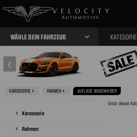
expand_more
WÄHLE DEIN FAHRZEUG
KATEGORI
❮
KAROSSERIE
RAHMEN
AUFLAGE WAGENHEBER
navigate_next
navigate_next
Unter dieser Kat
Karosserie
navigate_before
Rahmen
navigate_before