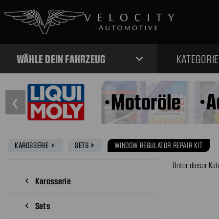
expand_more
WÄHLE DEIN FAHRZEUG
KATEGORI
❮
KAROSSERIE
SETS
WINDOW REGULATOR REPAIR KIT
navigate_next
navigate_next
Unter dieser Kat
Karosserie
navigate_before
Sets
navigate_before