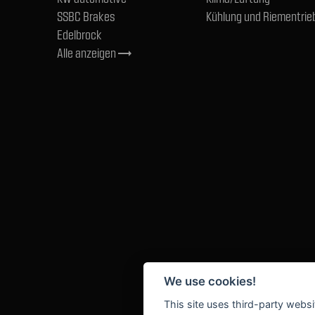
SSBC Brakes
Kühlung und Riementrie
Edelbrock
Alle anzeigen
trending_flat
We use cookies!
This site uses third-party websi