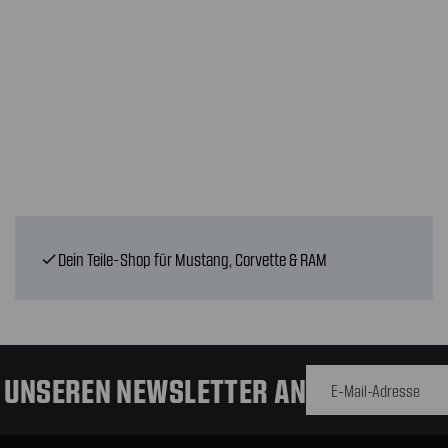
Dein Teile-Shop für Mustang, Corvette & RAM
check
E-Mail-
Adresse
R UNSEREN NEWSLETTER AN