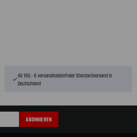
Ab 150,- € versandkostenfreier Standardversand in
check
Deutschland