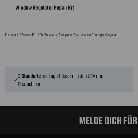
Window Regulator Repair Kit
Karosserie / Service Kits / für Reparatur, Tuning oder Restauration. Günstig und lagernd.
3 Standorte
mit Lagerhäusern in den USA und
check
Deutschland
MELDE DICH FÜ