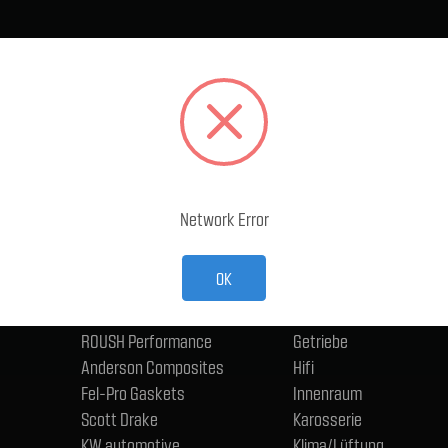
BELIEBTE MARKEN
KATEGORIEN
Ford Performance Racing
Abgasanlage
Parts
Accessoires
TMI Products
Antriebsstrang und Ac
Holley
Bremse
ACP
Eisenwaren, Anschlüsse
Network Error
CERVINIS
Schmierstoffe
Trufiber
Elektrik - Fahrzeug
OK
BMR
Fahrwerk
ngen
Wilwood
Felgen und Reifen
ROUSH Performance
Getriebe
Anderson Composites
Hifi
Fel-Pro Gaskets
Innenraum
Scott Drake
Karosserie
KW automotive
Klima/Lüftung