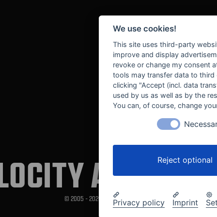
We use cookies!
This site uses third-party websi
improve and display advertisemen
revoke or change my consent at 
tools may transfer data to third
clicking "Accept (incl. data tra
used by us as well as by the re
You can, of course, change your
Necessa
LOCITY AUTOMOT
Reject optional
© 2005 - 2026 Velocity Automotive
Privacy policy
Imprint
Se