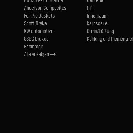
ROUSH Performance
Getriebe
Anderson Composites
Hifi
Fel-Pro Gaskets
Innenraum
Scott Drake
Karosserie
KW automotive
Klima/Lüftung
SSBC Brakes
Kühlung und Riementrie
Edelbrock
Alle anzeigen
trending_flat