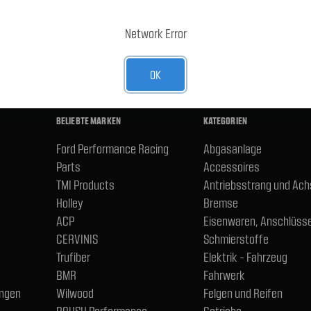
E-Mail-
Adresse
R UNSEREN NEWSLETTER AN
Network Error
OK
BELIEBTE MARKEN
KATEGORIEN
Ford Performance Racing
Abgasanlage
Parts
Accessoires
TMI Products
Antriebsstrang und Ac
Holley
Bremse
ACP
Eisenwaren, Anschlüsse
CERVINIS
Schmierstoffe
Trufiber
Elektrik - Fahrzeug
BMR
Fahrwerk
ngen
Wilwood
Felgen und Reifen