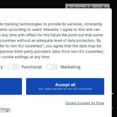
WE SUPPORT
te tracking technologies to provide its services, constantly
ts according to users' interests. I agree to this and can
any time with effect for the future.We point out that some
 countries without an adequate level of data protection. By
nsfer to non-EU countries)", you agree that the data may be
spective third-party providers (also from non-EU countries).
 cookie settings at any time.
ry
Functional
Marketing
Accept all
IVE
incl. data transfer to non-EU countries
Cookie Consent by Prive
Datenschutz
Impressum
AGB
Widerrufsbelehrung
Cookie-Einstellungen
ttings