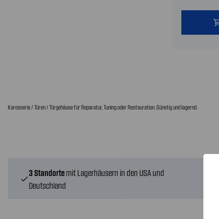
shopping
Karosserie / Türen / Türgehäuse für Reparatur, Tuning oder Restauration. Günstig und lagernd.
3 Standorte
mit Lagerhäusern in den USA und
check
Deutschland