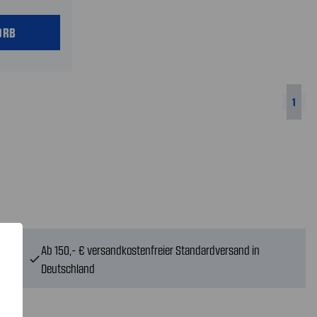
ORB
1
Ab 150,- € versandkostenfreier Standardversand in
check
Deutschland