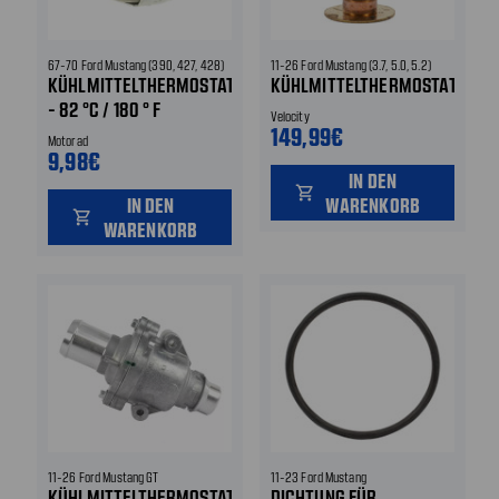
67-70 Ford Mustang (390, 427, 428)
11-26 Ford Mustang (3.7, 5.0, 5.2)
KÜHLMITTELTHERMOSTAT
KÜHLMITTELTHERMOSTAT
- 82 °C / 180 ° F
Velocity
149,99€
Motorad
9,98€
IN DEN
shopping_cart
IN DEN
WARENKORB
shopping_cart
WARENKORB
11-26 Ford Mustang GT
11-23 Ford Mustang
KÜHLMITTELTHERMOSTAT
DICHTUNG FÜR