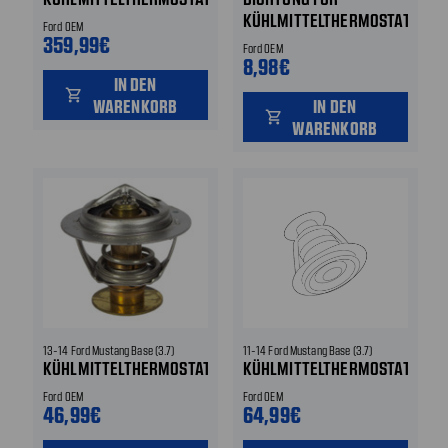
KÜHLMITTELTHERMOSTAT
Ford OEM
359,99€
Ford OEM
8,98€
IN DEN
shopping_cart
WARENKORB
IN DEN
shopping_cart
WARENKORB
13-14 Ford Mustang Base (3.7)
11-14 Ford Mustang Base (3.7)
KÜHLMITTELTHERMOSTAT
KÜHLMITTELTHERMOSTAT
Ford OEM
Ford OEM
46,99€
64,99€