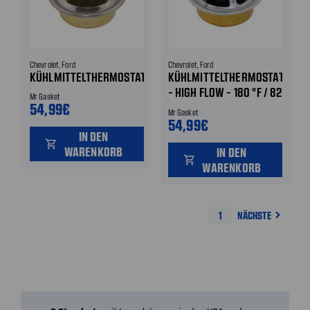
Chevrolet, Ford
Chevrolet, Ford
KÜHLMITTELTHERMOSTAT
KÜHLMITTELTHERMOSTAT
- HIGH FLOW - 180 °F / 82
Mr Gasket
54,99€
°C
Mr Gasket
54,99€
IN DEN
shopping_cart
WARENKORB
IN DEN
shopping_cart
WARENKORB
1
NÄCHSTE
navigate_next