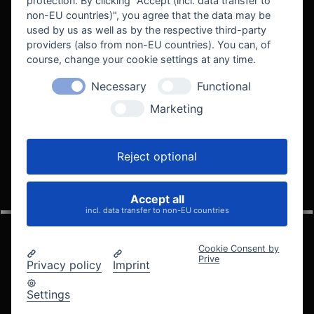
protection. By clicking "Accept (incl. data transfer to
non-EU countries)", you agree that the data may be
used by us as well as by the respective third-party
providers (also from non-EU countries). You can, of
course, change your cookie settings at any time.
Necessary
Functional
WE SUPPORT
Marketing
Reject optional
Accept all
VELOCITY AUTOMOTIVE
incl. data transfer to non-EU countries
Cookie Consent by
Prive
Privacy policy
Imprint
© 2005 - 2026 Velocity Automotive
Datenschutz
Impressum
AGB
Widerrufsbelehrung
Settings
Cookie-Einstellungen