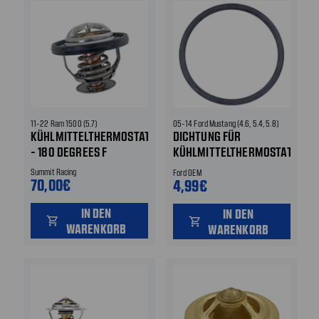
11-22 Ram 1500 (5.7)
05-14 Ford Mustang (4.6, 5.4, 5.8)
KÜHLMITTELTHERMOSTAT
DICHTUNG FÜR
- 180 DEGREES F
KÜHLMITTELTHERMOSTAT
- FORD OEM
Summit Racing
Ford OEM
70,00€
4,99€
IN DEN
IN DEN
shopping_cart
shopping_cart
WARENKORB
WARENKORB