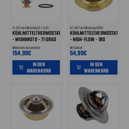
11-23 Ford Mustang (3.7, 5.0)
67-69 Ford Mustang (390)
KÜHLMITTELTHERMOSTAT
KÜHLMITTELTHERMOSTAT
- MISHIMOTO - 71 GRAD
- HIGH-FLOW - 180
CELSIUS
FAHRENHEIT/ 82 CELSIUS
Mishimoto Automotive
Mr Gasket
154,99€
54,99€
IN DEN
IN DEN
shopping_cart
shopping_cart
WARENKORB
WARENKORB