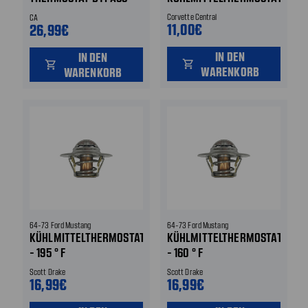
HOSE CLAMP
Corvette Central
CA
11,00€
26,99€
IN DEN
IN DEN
shopping_cart
shopping_cart
WARENKORB
WARENKORB
64-73 Ford Mustang
64-73 Ford Mustang
KÜHLMITTELTHERMOSTAT
KÜHLMITTELTHERMOSTAT
- 195 ° F
- 160 ° F
Scott Drake
Scott Drake
16,99€
16,99€