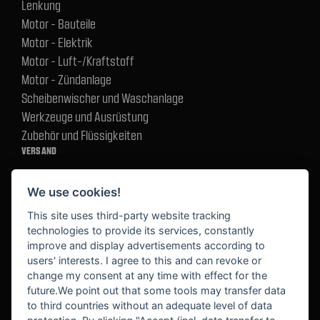
Lenkung
Motor - Bauteile
Motor - Elektrik
Motor - Luft-/Kraftstoff
Motor - Zündanlage
Scheibenwischer und Waschanlage
Werkzeuge und Ausrüstung
Zubehör und Flüssigkeiten
VERSAND
We use cookies!
BEZAHLUNG
This site uses third-party website tracking
technologies to provide its services, constantly
improve and display advertisements according to
users' interests. I agree to this and can revoke or
BEKANNT AUS
change my consent at any time with effect for the
future.We point out that some tools may transfer data
to third countries without an adequate level of data