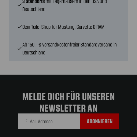
3 Standorte
mit Lagerhäusern in den USA und
check
Deutschland
Dein Teile-Shop für Mustang, Corvette & RAM
check
Ab 150,- € versandkostenfreier Standardversand in
check
Deutschland
MELDE DICH FÜR UNSEREN
NEWSLETTER AN
E-Mail-
Adresse