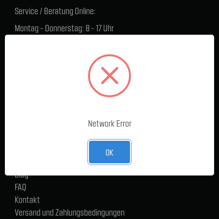
Service / Beratung Online:
Montag - Donnerstag: 8 - 17 Uhr
Freitag: 8 - 16 Uhr
Lager Lauenstein (Warenabholungen):
Montag - Donnerstag: 7.30 - 15 Uhr
Freitag: 7.30 - 14 Uhr
SERVICE
Network Error
Cargoservice
Alle Produkte
Neue Produkte
OK
%Sale
Blog
FAQ
Kontakt
Versand und Zahlungsbedingungen