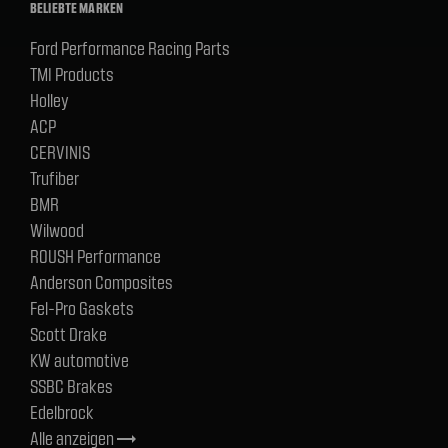
BELIEBTE MARKEN
Ford Performance Racing Parts
TMI Products
Holley
ACP
CERVINIS
Trufiber
BMR
Wilwood
ROUSH Performance
Anderson Composites
Fel-Pro Gaskets
Scott Drake
KW automotive
SSBC Brakes
Edelbrock
Alle anzeigen
trending_flat