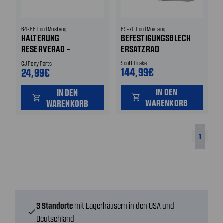
64-66 Ford Mustang
69-70 Ford Mustang
HALTERUNG
BEFESTIGUNGSBLECH
RESERVERAD -
ERSATZRAD
BEFESTIGUNGSBLECH
Scott Drake
CJ Pony Parts
144,99€
24,99€
IN DEN
IN DEN
shopping_cart
shopping_cart
WARENKORB
WARENKORB
1
3 Standorte
mit Lagerhäusern in den USA und
check
Deutschland