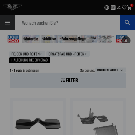
0
language
garage
person
favorite_outline
shopping_cart
Suchen
menu
search
✖
FELGEN UND REIFEN
ERSATZRAD UND -REIFEN
navigate_next
navigate_next
HALTERUNG RESERVERAD
1 - 1 von
2 Ergebnissen
Sortierung:
FILTER
tune