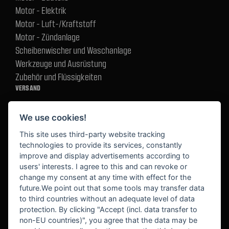
Motor - Elektrik
Motor - Luft-/Kraftstoff
Motor - Zündanlage
Scheibenwischer und Waschanlage
Werkzeuge und Ausrüstung
Zubehör und Flüssigkeiten
VERSAND
We use cookies!
BEZAHLUNG
This site uses third-party website tracking
technologies to provide its services, constantly
improve and display advertisements according to
users' interests. I agree to this and can revoke or
BEKANNT AUS
change my consent at any time with effect for the
future.We point out that some tools may transfer data
to third countries without an adequate level of data
protection. By clicking "Accept (incl. data transfer to
non-EU countries)", you agree that the data may be