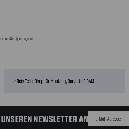
ration. Günstig und lagernd.
Dein Teile-Shop für Mustang, Corvette & RAM
check
E-Mail-
Adresse
R UNSEREN NEWSLETTER AN