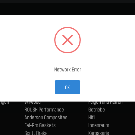
BELIEBTE MARKEN
KATEGORIEN
Ford Performance Racing
Abgasanlage
Parts
Accessoires
TMI Products
Antriebsstrang und Ac
Holley
Bremse
Network Error
ACP
Eisenwaren, Anschlüsse
CERVINIS
Schmierstoffe
Trufiber
Elektrik - Fahrzeug
OK
BMR
Fahrwerk
ngen
Wilwood
Felgen und Reifen
ROUSH Performance
Getriebe
Anderson Composites
Hifi
Fel-Pro Gaskets
Innenraum
Scott Drake
Karosserie