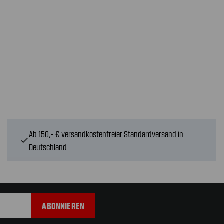
Ab 150,- € versandkostenfreier Standardversand in
check
Deutschland