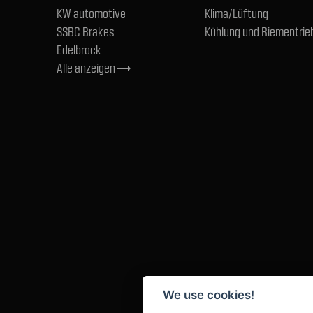
KW automotive
Klima/Lüftung
SSBC Brakes
Kühlung und Riementrie
Edelbrock
Alle anzeigen
trending_flat
We use cookies!