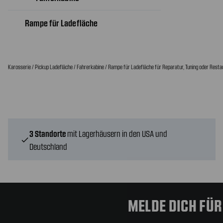
Rampe für Ladefläche
Karosserie / Pickup Ladefläche / Fahrerkabine / Rampe für Ladefläche für Reparatur, Tuning oder Restau
3 Standorte
mit Lagerhäusern in den USA und
check
Deutschland
MELDE DICH FÜ