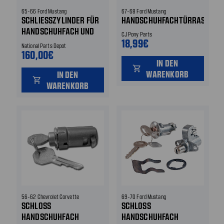
65-66 Ford Mustang
67-68 Ford Mustang
SCHLIESSZYLINDER FÜR H
HANDSCHUHFACHTÜRRASTE
ANDSCHUHFACH UND K
CJ Pony Parts
OFFERRAUM MIT PONY S
18,99€
National Parts Depot
CHLÜSSELN
160,00€
IN DEN
shopping_cart
WARENKORB
IN DEN
shopping_cart
WARENKORB
56-62 Chevrolet Corvette
69-70 Ford Mustang
SCHLOSS
SCHLOSS
HANDSCHUHFACH
HANDSCHUHFACH