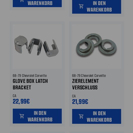
WARENKORB
IN DEN
shopping_cart
WARENKORB
68-79 Chevrolet Corvette
68-79 Chevrolet Corvette
GLOVE BOX LATCH
ZIERELEMENT
BRACKET
VERSCHLUSS
HANDSCHUHFACH
CA
CA
22,99€
21,99€
IN DEN
IN DEN
shopping_cart
shopping_cart
WARENKORB
WARENKORB