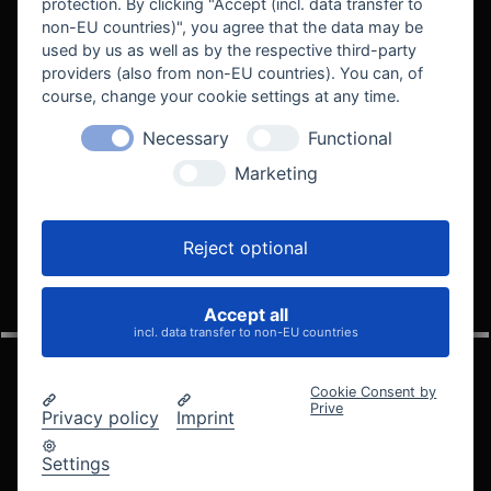
protection. By clicking "Accept (incl. data transfer to
non-EU countries)", you agree that the data may be
used by us as well as by the respective third-party
providers (also from non-EU countries). You can, of
course, change your cookie settings at any time.
Necessary
Functional
WE SUPPORT
Marketing
Reject optional
Accept all
VELOCITY AUTOMOTIVE
incl. data transfer to non-EU countries
Cookie Consent by
Prive
Privacy policy
Imprint
© 2005 - 2026 Velocity Automotive
Datenschutz
Impressum
AGB
Widerrufsbelehrung
Settings
Cookie-Einstellungen