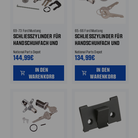
69-73 Ford Mustang
65-66 Ford Mustang
SCHLIESSZYLINDER FÜR H
SCHLIESSZYLINDER FÜR H
ANDSCHUHFACH UND K
ANDSCHUHFACH UND K
OFFERRAUM
OFFERRAUM MIT FORD V
National Parts Depot
National Parts Depot
STYLE SCHLÜSSELN
144,99€
134,99€
IN DEN
IN DEN
shopping_cart
shopping_cart
WARENKORB
WARENKORB