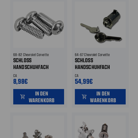
68-82 Chevrolet Corvette
64-67 Chevrolet Corvette
SCHLOSS
SCHLOSS
HANDSCHUHFACH
HANDSCHUHFACH
CA
CA
8,98€
54,99€
IN DEN
IN DEN
shopping_cart
shopping_cart
WARENKORB
WARENKORB