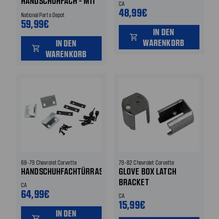
HANDSCHUHFACH - MIT
CA
STANDART
48,99€
National Parts Depot
AUSSTATTUNG
59,99€
IN DEN
shopping_cart
WARENKORB
IN DEN
shopping_cart
WARENKORB
68-79 Chevrolet Corvette
79-82 Chevrolet Corvette
HANDSCHUHFACHTÜRRASTE
GLOVE BOX LATCH
BRACKET
CA
64,99€
CA
15,99€
IN DEN
shopping_cart