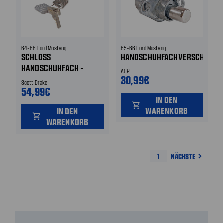
64-66 Ford Mustang
65-66 Ford Mustang
SCHLOSS
HANDSCHUHFACHVERSCHLUSS
HANDSCHUHFACH -
ACP
DELUXE
30,99€
Scott Drake
INNENAUSSTATTUNG 65
54,99€
IN DEN
GT UND PONY 66 ALLE
shopping_cart
WARENKORB
IN DEN
shopping_cart
WARENKORB
1
NÄCHSTE
navigate_next