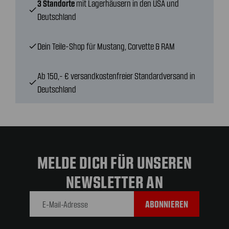
3 Standorte
mit Lagerhäusern in den USA und
check
Deutschland
Dein Teile-Shop für Mustang, Corvette & RAM
check
Ab 150,- € versandkostenfreier Standardversand in
check
Deutschland
MELDE DICH FÜR UNSEREN
NEWSLETTER AN
E-Mail-
Adresse