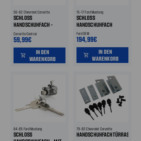
56-62 Chevrolet Corvette
15-17 Ford Mustang
SCHLOSS
SCHLOSS
HANDSCHUHFACH -
HANDSCHUHFACH
GEHÄUSE
Ford OEM
Corvette Central
194,99€
59,99€
IN DEN
IN DEN
shopping_cart
shopping_cart
WARENKORB
WARENKORB
64-65 Ford Mustang
79-82 Chevrolet Corvette
SCHLOSS
HANDSCHUHFACHTÜRRASTE