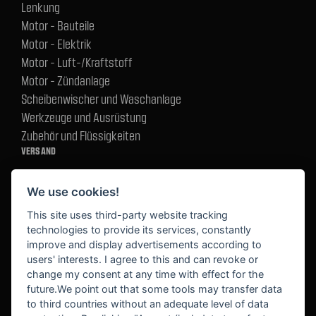
Lenkung
Motor - Bauteile
Motor - Elektrik
Motor - Luft-/Kraftstoff
Motor - Zündanlage
Scheibenwischer und Waschanlage
Werkzeuge und Ausrüstung
Zubehör und Flüssigkeiten
VERSAND
We use cookies!
BEZAHLUNG
This site uses third-party website tracking
technologies to provide its services, constantly
improve and display advertisements according to
users' interests. I agree to this and can revoke or
BEKANNT AUS
change my consent at any time with effect for the
future.We point out that some tools may transfer data
to third countries without an adequate level of data