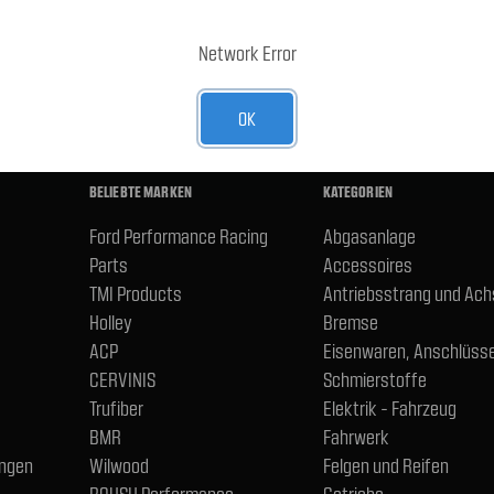
E-Mail-
Adresse
R UNSEREN NEWSLETTER AN
Network Error
OK
BELIEBTE MARKEN
KATEGORIEN
Ford Performance Racing
Abgasanlage
Parts
Accessoires
TMI Products
Antriebsstrang und Ac
Holley
Bremse
ACP
Eisenwaren, Anschlüsse
CERVINIS
Schmierstoffe
Trufiber
Elektrik - Fahrzeug
BMR
Fahrwerk
ngen
Wilwood
Felgen und Reifen