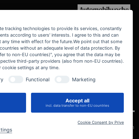
WE SUPPORT
te tracking technologies to provide its services, constantly
ts according to users' interests. I agree to this and can
any time with effect for the future.We point out that some
 countries without an adequate level of data protection. By
nsfer to non-EU countries)", you agree that the data may be
spective third-party providers (also from non-EU countries).
 cookie settings at any time.
ry
Functional
Marketing
Accept all
IVE
incl. data transfer to non-EU countries
Cookie Consent by Prive
Datenschutz
Impressum
AGB
Widerrufsbelehrung
Cookie-Einstellungen
ttings