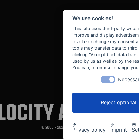
We use cookies!
This site uses third-party websi
improve and display advertisemen
revoke or change my consent at 
tools may transfer data to third
clicking "Accept (incl. data tra
used by us as well as by the re
You can, of course, change your
Necessa
LOCITY AUTOMOT
Reject optional
© 2005 - 2026 Velocity Automotive
Privacy policy
Imprint
Se