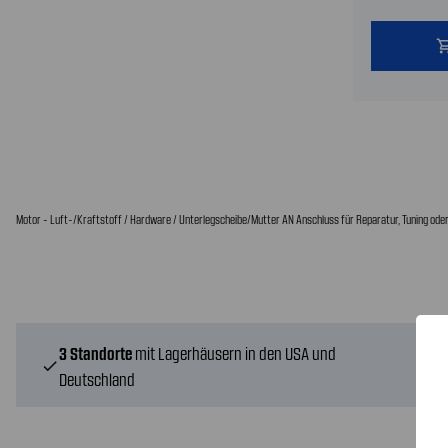
shopping
Motor - Luft-/Kraftstoff / Hardware / Unterlegscheibe/Mutter AN Anschluss für Reparatur, Tuning oder
3 Standorte
mit Lagerhäusern in den USA und
check
Deutschland