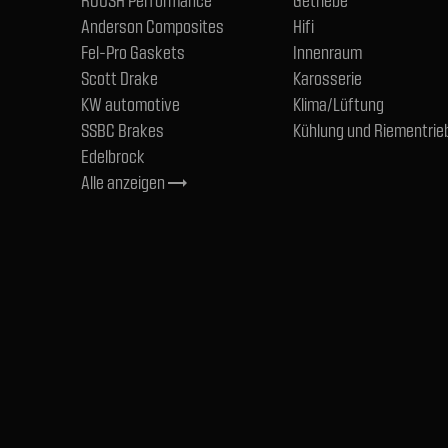
ROUSH Performance
Getriebe
Anderson Composites
Hifi
Fel-Pro Gaskets
Innenraum
Scott Drake
Karosserie
KW automotive
Klima/Lüftung
SSBC Brakes
Kühlung und Riementrie
Edelbrock
Alle anzeigen
trending_flat