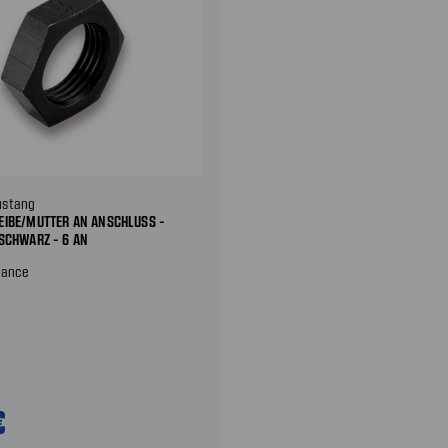
ustang
EIBE/MUTTER AN ANSCHLUSS -
SCHWARZ - 6 AN
mance
€