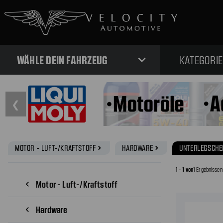
expand_more
WÄHLE DEIN FAHRZEUG
KATEGORI
❮
MOTOR - LUFT-/KRAFTSTOFF
HARDWARE
UNTERLEGSCHE
navigate_next
navigate_next
1 - 1 von
1 Ergebnissen
Motor - Luft-/Kraftstoff
navigate_before
Hardware
navigate_before