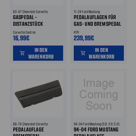
63-67 Chevrolet Corvette
11-24 Ford Mustang
GASPEDAL -
PEDALAUFLAGEN FÜR
DISTANZSTÜCK
GAS- UND BREMSPEDAL
Corvette Central
RTR
16,99€
239,99€
IN DEN
IN DEN
shopping_cart
shopping_cart
WARENKORB
WARENKORB
68-79 Chevrolet Corvette
94-04 Ford Mustang (3.8, 3.9, 5.0)
PEDALAUFLAGE
94-04 FORD MUSTANG