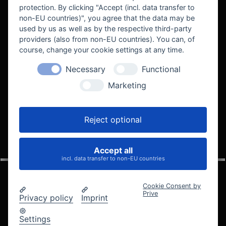
protection. By clicking "Accept (incl. data transfer to
non-EU countries)", you agree that the data may be
used by us as well as by the respective third-party
providers (also from non-EU countries). You can, of
course, change your cookie settings at any time.
Necessary
Functional
WE SUPPORT
Marketing
Reject optional
Accept all
VELOCITY AUTOMOTIVE
incl. data transfer to non-EU countries
Cookie Consent by
Prive
Privacy policy
Imprint
© 2005 - 2026 Velocity Automotive
Datenschutz
Impressum
AGB
Widerrufsbelehrung
Settings