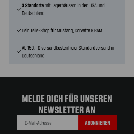
3 Standorte
mit Lagerhäusern in den USA und
check
Deutschland
Dein Teile-Shop für Mustang, Corvette & RAM
check
Ab 150,- € versandkostenfreier Standardversand in
check
Deutschland
MELDE DICH FÜR UNSEREN
NEWSLETTER AN
E-Mail-
Adresse