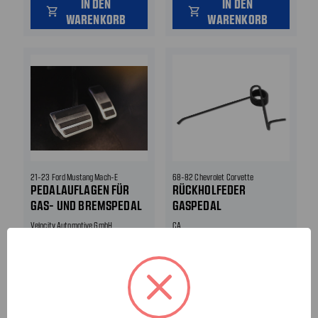
IN DEN
IN DEN
shopping_cart
shopping_cart
WARENKORB
WARENKORB
21-23 Ford Mustang Mach-E
68-82 Chevrolet Corvette
PEDALAUFLAGEN FÜR
RÜCKHOLFEDER
GAS- UND BREMSPEDAL
GASPEDAL
Velocity Automotive GmbH
CA
13,79€
11,00€
22,99€
-40%
IN DEN
shopping_cart
IN DEN
WARENKORB
shopping_cart
WARENKORB