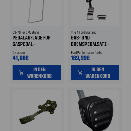
69-70 Ford Mustang
11-24 Ford Mustang
PEDALAUFLAGE FÜR
GAS- UND
GASPEDAL -
BREMSPEDALSATZ -
ZIERRAHMEN
FORD PERFORMANCE
Dynacorn
Ford Performance Parts
41,00€
169,99€
IN DEN
IN DEN
shopping_cart
shopping_cart
WARENKORB
WARENKORB