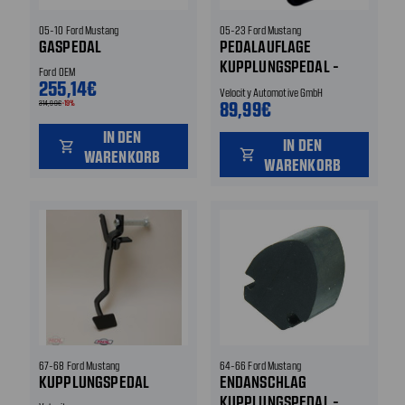
05-10 Ford Mustang
05-23 Ford Mustang
GASPEDAL
PEDALAUFLAGE
KUPPLUNGSPEDAL -
Ford OEM
255,14€
VERLÄNGERUNG
Velocity Automotive GmbH
89,99€
314,99€
-19%
IN DEN
IN DEN
shopping_cart
WARENKORB
shopping_cart
WARENKORB
67-68 Ford Mustang
64-66 Ford Mustang
KUPPLUNGSPEDAL
ENDANSCHLAG
KUPPLUNGSPEDAL -