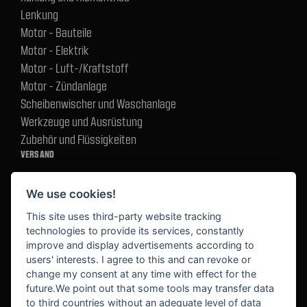
Lenkung
Motor - Bauteile
Motor - Elektrik
Motor - Luft-/Kraftstoff
Motor - Zündanlage
Scheibenwischer und Waschanlage
Werkzeuge und Ausrüstung
Zubehör und Flüssigkeiten
VERSAND
We use cookies!
BEZAHLUNG
This site uses third-party website tracking
technologies to provide its services, constantly
improve and display advertisements according to
users' interests. I agree to this and can revoke or
BEKANNT AUS
change my consent at any time with effect for the
future.We point out that some tools may transfer data
to third countries without an adequate level of data