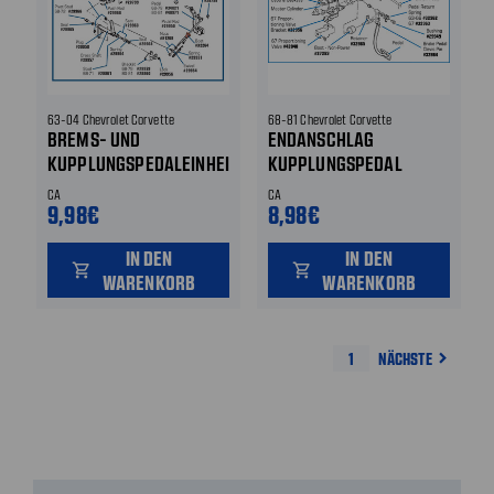
63-04 Chevrolet Corvette
68-81 Chevrolet Corvette
BREMS- UND
ENDANSCHLAG
KUPPLUNGSPEDALEINHEIT
KUPPLUNGSPEDAL
CA
CA
9,98€
8,98€
IN DEN
IN DEN
shopping_cart
shopping_cart
WARENKORB
WARENKORB
1
NÄCHSTE
navigate_next