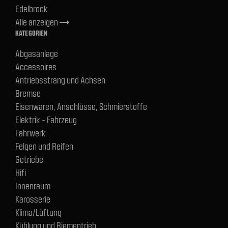
Edelbrock
Alle anzeigen
trending_flat
KATEGORIEN
Abgasanlage
Accessoires
Antriebsstrang und Achsen
Bremse
Eisenwaren, Anschlüsse, Schmierstoffe
Elektrik - Fahrzeug
Fahrwerk
Felgen und Reifen
Getriebe
Hifi
Innenraum
Karosserie
Klima/Lüftung
Kühlung und Riementrieb