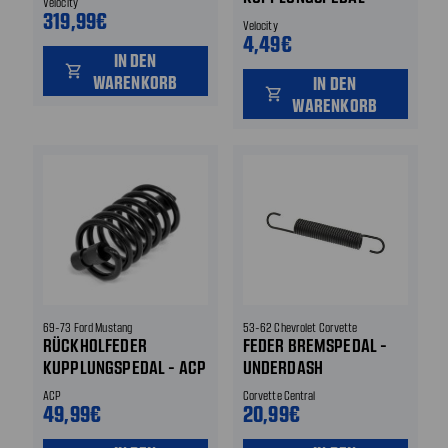
Velocity
319,99€
ENDANSCHLAG
Velocity
BREMSPEDAL
4,49€
IN DEN
shopping_cart
WARENKORB
IN DEN
shopping_cart
WARENKORB
69-73 Ford Mustang
53-62 Chevrolet Corvette
RÜCKHOLFEDER
FEDER BREMSPEDAL -
KUPPLUNGSPEDAL - ACP
UNDERDASH
ACP
Corvette Central
49,99€
20,99€