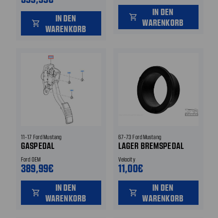
IN DEN
IN DEN
shopping_cart
WARENKORB
shopping_cart
WARENKORB
11-17 Ford Mustang
67-73 Ford Mustang
GASPEDAL
LAGER BREMSPEDAL
Ford OEM
Velocity
389,99€
11,00€
IN DEN
IN DEN
shopping_cart
shopping_cart
WARENKORB
WARENKORB