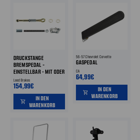
DRUCKSTANGE
56-57 Chevrolet Corvette
GASPEDAL
BREMSPEDAL -
EINSTELLBAR - MIT ODER
CA
64,99€
OHNE
Leed Brakes
154,99€
BREMSKRAFTVERSTÄRKER
IN DEN
shopping_cart
WARENKORB
IN DEN
shopping_cart
WARENKORB