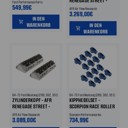
RENEGADE STREET -
Ford Performance Parts
549,99€
ALUMINIUM MIT 7/16"
AFR Air Flow Research
KIPPHEBELBOLZEN
3.269,00€
IN DEN
shopping_cart
WARENKORB
IN DEN
shopping_cart
WARENKORB
64-73 Ford Mustang (289, 302, 351)
64-73 Ford Mustang (289, 302, 351)
ZYLINDERKOPF - AFR
KIPPHEBELSET -
RENEGADE STREET -
SCORPION RACE ROLLER
ALUMINIUM MIT 3/8"
SERIES - ALUMINIUM -
AFR Air Flow Research
Scorpion Performance Inc.
KIPPHEBELBOLZEN
1.6 RATIO - 7/16
3.089,00€
734,99€