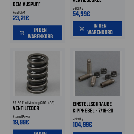
EM AUSPUFF
Velocity
54,99€
Ford OEM
23,21€
IN DEN
shopping_cart
IN DEN
WARENKORB
shopping_cart
WARENKORB
67-69 Ford Mustang (390, 428)
EINSTELLSCHRAUBE
VENTILFEDER
KIPPHEBEL - 7/16-20
Sealed Power
Velocity
19,99€
104,99€
IN DEN