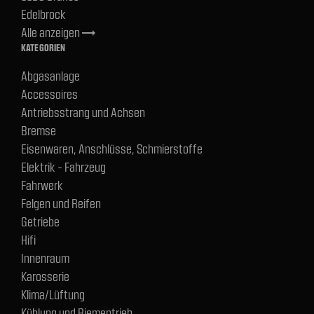
Edelbrock
Alle anzeigen
trending_flat
KATEGORIEN
Abgasanlage
Accessoires
Antriebsstrang und Achsen
Bremse
Eisenwaren, Anschlüsse, Schmierstoffe
Elektrik - Fahrzeug
Fahrwerk
Felgen und Reifen
Getriebe
Hifi
Innenraum
Karosserie
Klima/Lüftung
Kühlung und Riementrieb