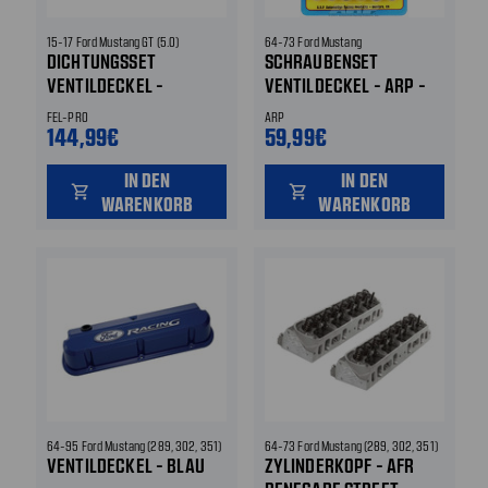
15-17 Ford Mustang GT (5.0)
64-73 Ford Mustang
DICHTUNGSSET
SCHRAUBENSET
VENTILDECKEL -
VENTILDECKEL - ARP -
PERMADRYPLUS
EDELSTAHL - SECHSKANT
FEL-PRO
ARP
- 0,515 "
144,99€
59,99€
IN DEN
IN DEN
shopping_cart
shopping_cart
WARENKORB
WARENKORB
64-95 Ford Mustang (289, 302, 351)
64-73 Ford Mustang (289, 302, 351)
VENTILDECKEL - BLAU
ZYLINDERKOPF - AFR