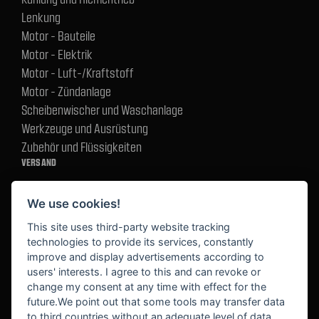
Lenkung
Motor - Bauteile
Motor - Elektrik
Motor - Luft-/Kraftstoff
Motor - Zündanlage
Scheibenwischer und Waschanlage
Werkzeuge und Ausrüstung
Zubehör und Flüssigkeiten
VERSAND
We use cookies!
BEZAHLUNG
This site uses third-party website tracking
technologies to provide its services, constantly
improve and display advertisements according to
users' interests. I agree to this and can revoke or
BEKANNT AUS
change my consent at any time with effect for the
future.We point out that some tools may transfer data
to third countries without an adequate level of data