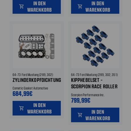
IN DEN
IN DEN
shopping_cart
shopping_cart
WARENKORB
WARENKORB
64-73 Ford Mustang (289, 302)
64-73 Ford Mustang (289, 302, 351)
ZYLINDERKOPFDICHTUNGSSET
KIPPHEBELSET -
SCORPION RACE ROLLER
Cometic Gasket Automotive
684,99€
SERIES - ALUMINIUM -
Scorpion Performance Inc.
1.6 RATIO - 5/16
799,99€
IN DEN
shopping_cart
WARENKORB
IN DEN
shopping_cart
WARENKORB