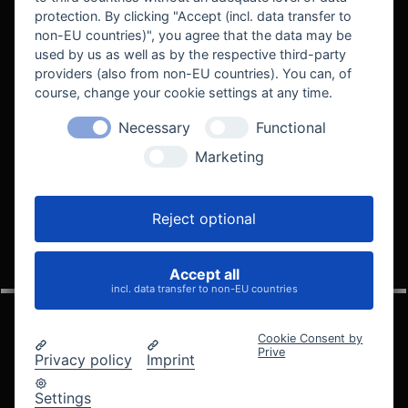
protection. By clicking "Accept (incl. data transfer to
non-EU countries)", you agree that the data may be
used by us as well as by the respective third-party
providers (also from non-EU countries). You can, of
course, change your cookie settings at any time.
Necessary
Functional
WE SUPPORT
Marketing
Reject optional
Accept all
VELOCITY AUTOMOTIVE
incl. data transfer to non-EU countries
Cookie Consent by
Prive
Privacy policy
Imprint
© 2005 - 2026 Velocity Automotive
Datenschutz
Impressum
AGB
Widerrufsbelehrung
Settings