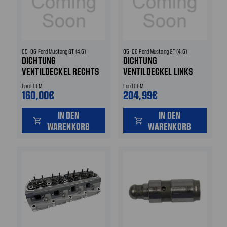
05-06 Ford Mustang GT (4.6)
05-06 Ford Mustang GT (4.6)
DICHTUNG
DICHTUNG
VENTILDECKEL RECHTS
VENTILDECKEL LINKS
Ford OEM
Ford OEM
160,00€
204,99€
IN DEN
IN DEN
shopping_cart
shopping_cart
WARENKORB
WARENKORB