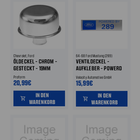
Chevrolet, Ford
64-68 Ford Mustang (289)
ÖLDECKEL - CHROM -
VENTILDECKEL -
GESTECKT - 19MM
AUFKLEBER - POWERD
BY 289
Proform
Velocity Automotive GmbH
20,99€
15,99€
IN DEN
IN DEN
shopping_cart
shopping_cart
WARENKORB
WARENKORB