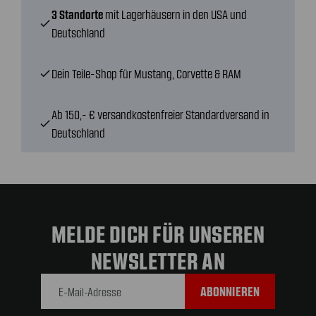
3 Standorte
mit Lagerhäusern in den USA und
check
Deutschland
Dein Teile-Shop für Mustang, Corvette & RAM
check
Ab 150,- € versandkostenfreier Standardversand in
check
Deutschland
MELDE DICH FÜR UNSEREN
NEWSLETTER AN
E-Mail-
Adresse