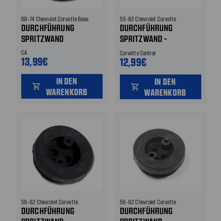
68-74 Chevrolet Corvette Base
53-82 Chevrolet Corvette
DURCHFÜHRUNG
DURCHFÜHRUNG
SPRITZWAND
SPRITZWAND -
TACHOWELLE -
CA
Corvette Central
13,99€
DREHZAHLMESSER
12,99€
IN DEN
IN DEN
shopping_cart
shopping_cart
WARENKORB
WARENKORB
56-62 Chevrolet Corvette
56-62 Chevrolet Corvette
DURCHFÜHRUNG
DURCHFÜHRUNG