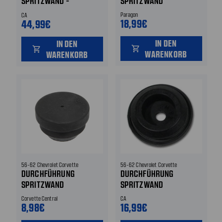
SPRITZWAND -
SPRITZWAND
SCHLAUCH
Paragon
CA
SCHEIBENWISCHWASSER
18,99€
44,99€
IN DEN
IN DEN
shopping_cart
shopping_cart
WARENKORB
WARENKORB
56-62 Chevrolet Corvette
56-62 Chevrolet Corvette
DURCHFÜHRUNG
DURCHFÜHRUNG
SPRITZWAND
SPRITZWAND
Corvette Central
CA
8,98€
16,99€