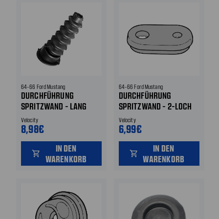
64-66 Ford Mustang
64-66 Ford Mustang
DURCHFÜHRUNG
DURCHFÜHRUNG
SPRITZWAND - LANG
SPRITZWAND - 2-LOCH
Velocity
Velocity
8,98€
6,99€
IN DEN
IN DEN
shopping_cart
shopping_cart
WARENKORB
WARENKORB