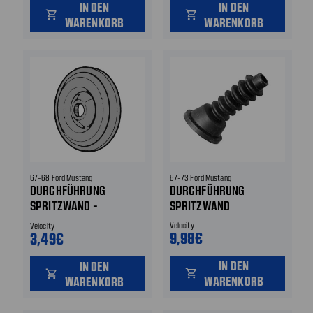
IN DEN
IN DEN
shopping_cart
shopping_cart
WARENKORB
WARENKORB
67-68 Ford Mustang
67-73 Ford Mustang
DURCHFÜHRUNG
DURCHFÜHRUNG
SPRITZWAND -
SPRITZWAND
GASGESTÄNGE
Velocity
Velocity
9,98€
3,49€
IN DEN
IN DEN
shopping_cart
shopping_cart
WARENKORB
WARENKORB