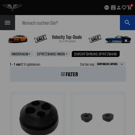
0
language
garage
person
favorite_outline
shopping_cart
Suchen
menu
search
✖
INNENRAUM
SPRITZWAND INNEN
DURCHFÜHRUNG SPRITZWAND
navigate_next
navigate_next
1 - 1 von
12 Ergebnissen
Sortierung:
FILTER
tune