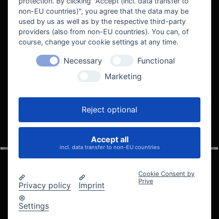
protection. By clicking "Accept (incl. data transfer to
non-EU countries)", you agree that the data may be
used by us as well as by the respective third-party
providers (also from non-EU countries). You can, of
course, change your cookie settings at any time.
Necessary
Functional
WE SUPPORT
Marketing
Reject optional
Accept all
VELOCITY AUTOMOTIVE
incl. data transfer to non-EU countries
Cookie Consent by
Prive
Privacy policy
Imprint
© 2005 - 2026 Velocity Automotive
Datenschutz
Impressum
AGB
Widerrufsbelehrung
Settings
Cookie-Einstellungen