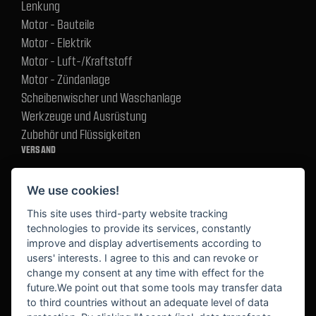
Lenkung
Motor - Bauteile
Motor - Elektrik
Motor - Luft-/Kraftstoff
Motor - Zündanlage
Scheibenwischer und Waschanlage
Werkzeuge und Ausrüstung
Zubehör und Flüssigkeiten
VERSAND
We use cookies!
BEZAHLUNG
This site uses third-party website tracking
technologies to provide its services, constantly
improve and display advertisements according to
users' interests. I agree to this and can revoke or
BEKANNT AUS
change my consent at any time with effect for the
future.We point out that some tools may transfer data
to third countries without an adequate level of data