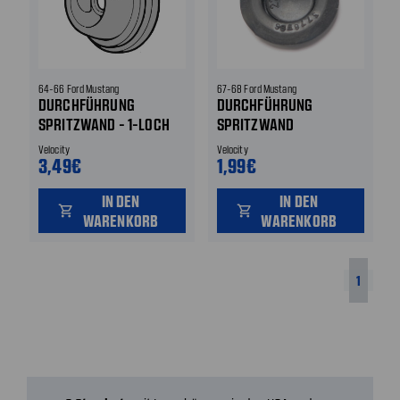
64-66 Ford Mustang
67-68 Ford Mustang
DURCHFÜHRUNG
DURCHFÜHRUNG
SPRITZWAND - 1-LOCH
SPRITZWAND
Velocity
Velocity
3,49€
1,99€
IN DEN
IN DEN
shopping_cart
shopping_cart
WARENKORB
WARENKORB
1