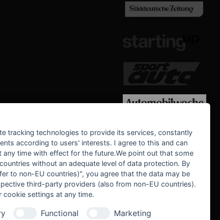
WE SUPPORT
te tracking technologies to provide its services, constantly
ts according to users' interests. I agree to this and can
any time with effect for the future.We point out that some
 countries without an adequate level of data protection. By
nsfer to non-EU countries)", you agree that the data may be
spective third-party providers (also from non-EU countries).
 cookie settings at any time.
ry
Functional
Marketing