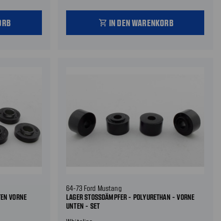
ORB
IN DEN WARENKORB
shopping_cart
64-73 Ford Mustang
TEN VORNE
LAGER STOSSDÄMPFER - POLYURETHAN - VORNE U
NTEN - SET