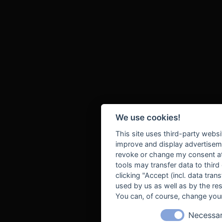
We use cookies!
This site uses third-party websi
improve and display advertisemen
revoke or change my consent at 
tools may transfer data to third
clicking "Accept (incl. data tra
used by us as well as by the re
You can, of course, change your
Necessa