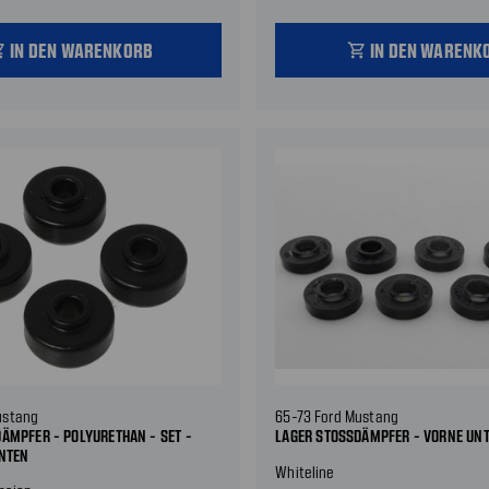
IN DEN WARENKORB
IN DEN WARENK
_cart
shopping_cart
ustang
65-73 Ford Mustang
ÄMPFER - POLYURETHAN - SET - S
LAGER STOSSDÄMPFER - VORNE UN
NTEN
Whiteline