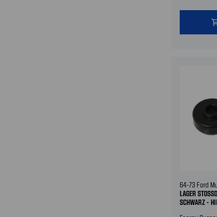
shopping
64-73 Ford M
LAGER STOSSD
CHWARZ - HI