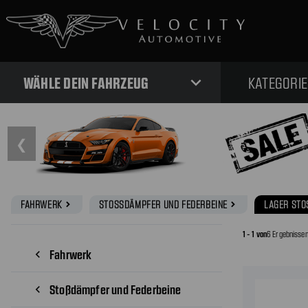
expand_more
WÄHLE DEIN FAHRZEUG
KATEGORI
❮
FAHRWERK
STOSSDÄMPFER UND FEDERBEINE
LAGER STO
navigate_next
navigate_next
1 - 1 von
6 Ergebnisse
Fahrwerk
navigate_before
Stoßdämpfer und Federbeine
navigate_before