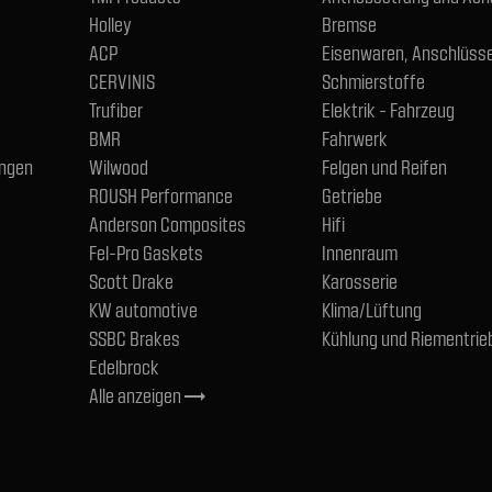
Holley
Bremse
ACP
Eisenwaren, Anschlüsse
CERVINIS
Schmierstoffe
Trufiber
Elektrik - Fahrzeug
BMR
Fahrwerk
ngen
Wilwood
Felgen und Reifen
ROUSH Performance
Getriebe
Anderson Composites
Hifi
Fel-Pro Gaskets
Innenraum
Scott Drake
Karosserie
KW automotive
Klima/Lüftung
SSBC Brakes
Kühlung und Riementrie
Edelbrock
Alle anzeigen
trending_flat