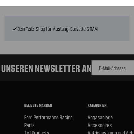
Dein Teile-Shop für Mustang, Corvette & RAM
check
E-Mail-
Adresse
R UNSEREN NEWSLETTER AN
BELIEBTE MARKEN
KATEGORIEN
Ford Performance Racing
Abgasanlage
Parts
Accessoires
TMI Products
Antriebsstrang und Ac