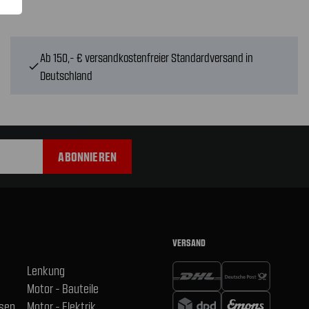
Ab 150,- € versandkostenfreier Standardversand in
check
Deutschland
VERSAND
Lenkung
Motor - Bauteile
hsen
Motor - Elektrik