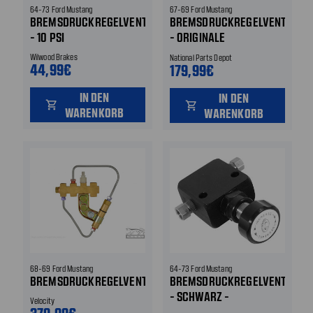
64-73 Ford Mustang
67-69 Ford Mustang
BREMSDRUCKREGELVENTIL
BREMSDRUCKREGELVENTIL
- 10 PSI
- ORIGINALE
REPRODUKTION -
Wilwood Brakes
National Parts Depot
44,99€
SCHEIBENBREMSE
179,99€
IN DEN
IN DEN
shopping_cart
shopping_cart
WARENKORB
WARENKORB
68-69 Ford Mustang
64-73 Ford Mustang
BREMSDRUCKREGELVENTIL
BREMSDRUCKREGELVENTIL
- SCHWARZ -
Velocity
EINSTELLBAR