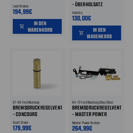
- ÜBERHOLSATZ
Leed Brakes
194,99€
Velocity
130,00€
IN DEN
shopping_cart
WARENKORB
IN DEN
shopping_cart
WARENKORB
67-69 Ford Mustang
64-73 Ford Mustang (Disc/Disc)
BREMSDRUCKREGELVENTIL
BREMSDRUCKREGELVENTIL
- CONCOURS
- MASTER POWER
BRAKES - SCHWARZ -
Scott Drake
Master Power Brakes
179,99€
MIT
264,99€