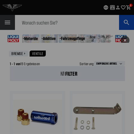
0
language
garage
person
favorite_outline
shopping_cart
Suchen
menu
search
✖
BREMSE
VENTILE
navigate_next
1 - 1 von
19 Ergebnissen
Sortierung:
FILTER
tune