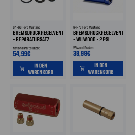
64-66 Ford Mustang
64-73 Ford Mustang
BREMSDRUCKREGELVENTIL
BREMSDRUCKREGELVENTIL
- REPARATURSATZ
- WILWOOD - 2 PSI
VENTIL SPÄTES MODEL
Wilwood Brakes
National Parts Depot
38,98€
54,99€
IN DEN
IN DEN
shopping_cart
shopping_cart
WARENKORB
WARENKORB