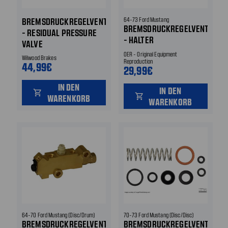
BREMSDRUCKREGELVENTIL
64-73 Ford Mustang
BREMSDRUCKREGELVENTIL
- RESIDUAL PRESSURE
- HALTER
VALVE
OER - Original Equipment
Wilwood Brakes
Reproduction
44,99€
29,99€
IN DEN
IN DEN
shopping_cart
shopping_cart
WARENKORB
WARENKORB
64-70 Ford Mustang (Disc/Drum)
70-73 Ford Mustang (Disc/Disc)
BREMSDRUCKREGELVENTIL
BREMSDRUCKREGELVENTIL