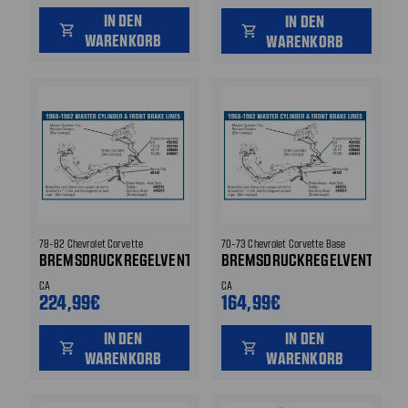
BREMSDRUCKREGELVENTIL
IN DEN
IN DEN
shopping_cart
shopping_cart
WARENKORB
WARENKORB
78-82 Chevrolet Corvette
70-73 Chevrolet Corvette Base
BREMSDRUCKREGELVENTIL
BREMSDRUCKREGELVENTIL
CA
CA
224,99€
164,99€
IN DEN
IN DEN
shopping_cart
shopping_cart
WARENKORB
WARENKORB