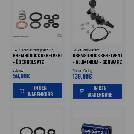
67-69 Ford Mustang (Disc/Disc)
64-73 Ford Mustang
BREMSDRUCKREGELVENTIL
BREMSDRUCKREGELVENTIL
- ÜBERHOLSATZ
- ALUMINIUM - SCHWARZ
- EINSTELLBAR - INKL.
Velocity
Summit Racing
59,99€
BREMSDRUCKWARNSCHALTER
139,99€
IN DEN
IN DEN
shopping_cart
shopping_cart
WARENKORB
WARENKORB