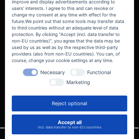
improve and display advertisements according to
users' interests. I agree to this and can revoke or
BEKANNT AUS
change my consent at any time with effect for the
future.We point out that some tools may transfer data
to third countries without an adequate level of data
protection. By clicking "Accept (incl. data transfer to
non-EU countries)", you agree that the data may be
used by us as well as by the respective third-party
providers (also from non-EU countries). You can, of
course, change your cookie settings at any time.
Necessary
Functional
WE SUPPORT
Marketing
Reject optional
Accept all
VELOCITY AUTOMOTIVE
incl. data transfer to non-EU countries