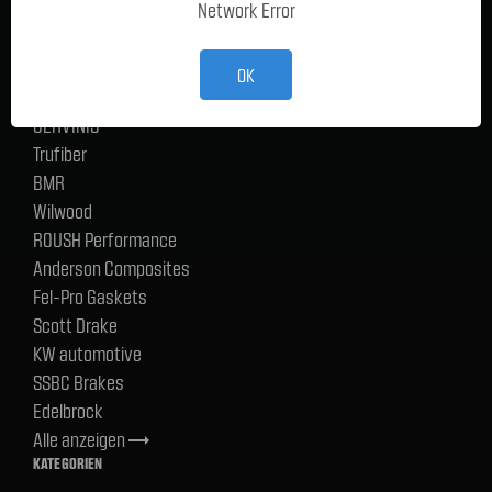
Network Error
Ford Performance Racing Parts
TMI Products
Holley
OK
ACP
CERVINIS
Trufiber
BMR
Wilwood
ROUSH Performance
Anderson Composites
Fel-Pro Gaskets
Scott Drake
KW automotive
SSBC Brakes
Edelbrock
Alle anzeigen
trending_flat
KATEGORIEN