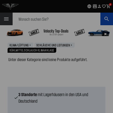
0
language
garage
person
favorite_outline
shopping_cart
Suchen
menu
search
✖
KLIMA/LÜFTUNG
SCHLÄUCHE UND LEITUNGEN
navigate_next
navigate_next
KÜHLMITTELSCHLAUCH KLIMAANLAGE
Unter dieser Kategorie sind keine Produkte aufgeführt.
3 Standorte
mit Lagerhäusern in den USA und
check
Deutschland