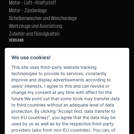
Motor - Luft-/Kraftstoff
Motor - Zündanlage
Scheibenwischer und Waschanlage
Werkzeuge und Ausrüstung
Zubehör und Flüssigkeiten
VERSAND
We use cookies!
BEZAHLUNG
This site uses third-party website tracking
technologies to provide its services, constantly
improve and display advertisements according to
users' interests. I agree to this and can revoke or
BEKANNT AUS
change my consent at any time with effect for the
future.We point out that some tools may transfer data
to third countries without an adequate level of data
protection. By clicking "Accept (incl. data transfer to
non-EU countries)", you agree that the data may be
used by us as well as by the respective third-party
providers (also from non-EU countries). You can, of