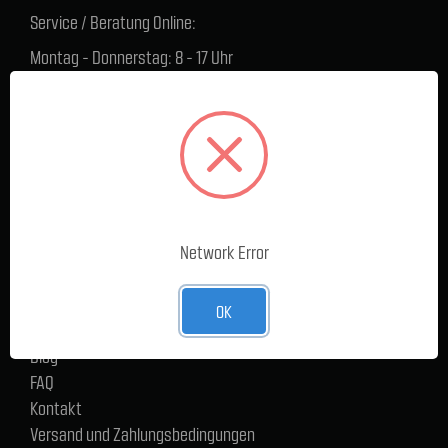
Service / Beratung Online:
Montag - Donnerstag: 8 - 17 Uhr
Freitag: 8 - 16 Uhr
Lager Lauenstein (Warenabholungen):
Montag - Donnerstag: 7.30 - 15 Uhr
Freitag: 7.30 - 14 Uhr
SERVICE
Network Error
Cargoservice
Alle Produkte
Neue Produkte
OK
%Sale
Blog
FAQ
Kontakt
Versand und Zahlungsbedingungen