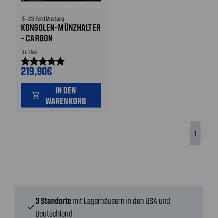
15-23 Ford Mustang
KONSOLEN-MÜNZHALTER
- CARBON
Trufiber
star
star
star
star
star
219,90€
IN DEN
shopping_cart
WARENKORB
1
3 Standorte
mit Lagerhäusern in den USA und
check
Deutschland