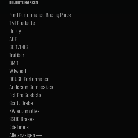
BELIEBTE MARKEN
Ford Performance Racing Parts
TMI Products
Holley
ACP
CERVINIS
Trufiber
BMR
Wilwood
ROUSH Performance
Anderson Composites
Fel-Pro Gaskets
Scott Drake
KW automotive
SSBC Brakes
Edelbrock
Alle anzeigen
trending_flat