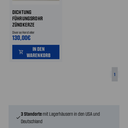
DICHTUNG
FÜHRUNGSROHR
ZÜNDKERZE
VENTILDECKEL
Diverse Hersteller
130,00€
IN DEN
shopping_cart
WARENKORB
1
3 Standorte
mit Lagerhäusern in den USA und
check
Deutschland