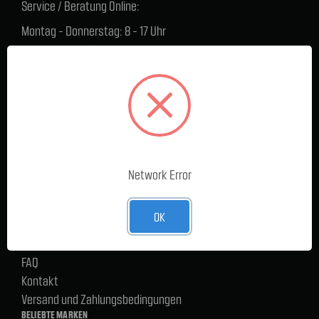
Service / Beratung Online:
Montag - Donnerstag: 8 - 17 Uhr
Freitag: 8 - 16 Uhr
Lager Lauenstein (Warenabholungen):
Montag - Donnerstag: 7.30 - 15 Uhr
Freitag: 7.30 - 14 Uhr
SERVICE
Cargoservice
Network Error
Alle Produkte
Neue Produkte
OK
%Sale
Blog
FAQ
Kontakt
Versand und Zahlungsbedingungen
BELIEBTE MARKEN