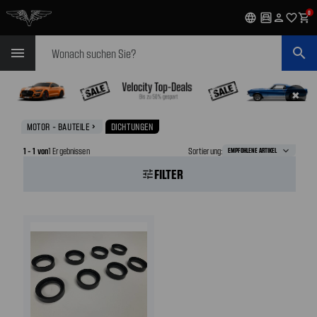
0
language
garage
person
favorite_outline
shopping_cart
Suchen
menu
search
✖
MOTOR - BAUTEILE
DICHTUNGEN
navigate_next
1 - 1 von
1 Ergebnissen
Sortierung:
FILTER
tune