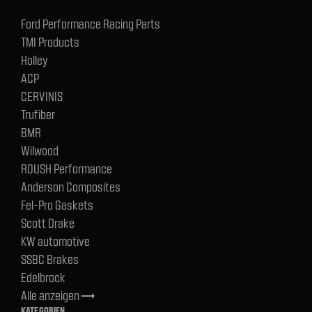
Ford Performance Racing Parts
TMI Products
Holley
ACP
CERVINIS
Trufiber
BMR
Wilwood
ROUSH Performance
Anderson Composites
Fel-Pro Gaskets
Scott Drake
KW automotive
SSBC Brakes
Edelbrock
Alle anzeigen
trending_flat
KATEGORIEN