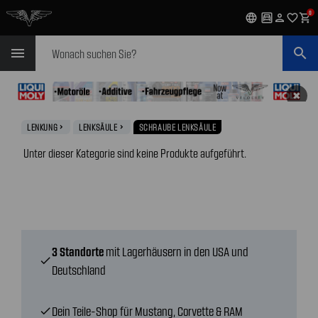
0
language
garage
person
favorite_outline
shopping_cart
Suchen
menu
search
✖
LENKUNG
LENKSÄULE
SCHRAUBE LENKSÄULE
navigate_next
navigate_next
Unter dieser Kategorie sind keine Produkte aufgeführt.
3 Standorte
mit Lagerhäusern in den USA und
check
Deutschland
Dein Teile-Shop für Mustang, Corvette & RAM
check