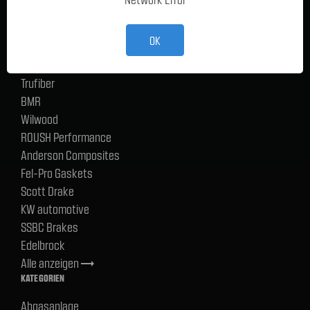
TMI Products
Holley
OK
ACP
CERVINIS
Trufiber
BMR
Wilwood
ROUSH Performance
Anderson Composites
Fel-Pro Gaskets
Scott Drake
KW automotive
SSBC Brakes
Edelbrock
Alle anzeigen
trending_flat
KATEGORIEN
Abgasanlage