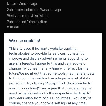
Motor - Zündanlage
Scheibenwischer und Waschanlage
Werkzeuge und Ausrüstung
Zubehör und Flüssigkeiten
VERSAND
We use cookies!
BEZAHLUNG
This site uses third-party website tracking
technologies to provide its services, constantly
improve and display advertisements according to
users' interests. I agree to this and can revoke or
BEKANNT AUS
change my consent at any time with effect for the
future.We point out that some tools may transfer data
to third countries without an adequate level of data
protection. By clicking "Accept (incl. data transfer to
non-EU countries)", you agree that the data may be
used by us as well as by the respective third-party
providers (also from non-EU countries). You can, of
course, change your cookie settings at any time.