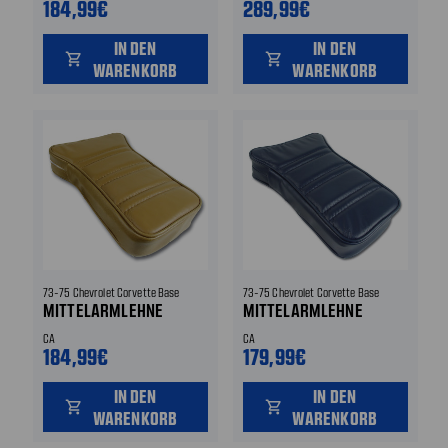
184,99€
289,99€
IN DEN
IN DEN
shopping_cart
shopping_cart
WARENKORB
WARENKORB
73-75 Chevrolet Corvette Base
73-75 Chevrolet Corvette Base
MITTELARMLEHNE
MITTELARMLEHNE
CA
CA
184,99€
179,99€
IN DEN
IN DEN
shopping_cart
shopping_cart
WARENKORB
WARENKORB