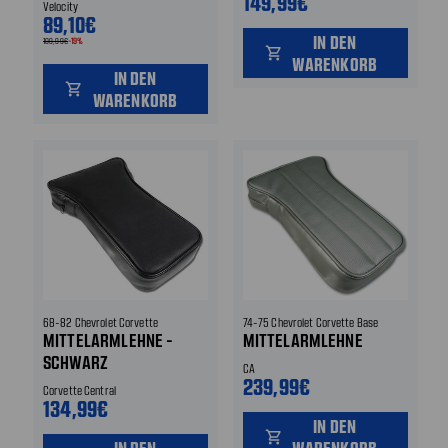
149,99€
Velocity
89,10€
IN DEN
109,99€
-19%
shopping_cart
WARENKORB
IN DEN
shopping_cart
WARENKORB
68-82 Chevrolet Corvette
74-75 Chevrolet Corvette Base
MITTELARMLEHNE -
MITTELARMLEHNE
SCHWARZ
CA
239,99€
Corvette Central
134,99€
IN DEN
shopping_cart