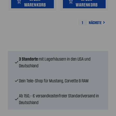
shopping_cart
shopping_cart
WARENKORB
WARENKORB
1
NÄCHSTE
navigate_next
3 Standorte
mit Lagerhäusern in den USA und
check
Deutschland
Dein Teile-Shop für Mustang, Corvette & RAM
check
Ab 150,- € versandkostenfreier Standardversand in
check
Deutschland