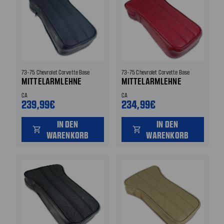
73-75 Chevrolet Corvette Base
73-75 Chevrolet Corvette Base
MITTELARMLEHNE
MITTELARMLEHNE
CA
CA
239,99€
234,99€
IN DEN
IN DEN
shopping_cart
shopping_cart
WARENKORB
WARENKORB