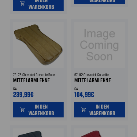
IN DEN
WARENKORB
shopping_cart
WARENKORB
73-75 Chevrolet Corvette Base
67-82 Chevrolet Corvette
MITTELARMLEHNE
MITTELARMLEHNE
CA
CA
239,99€
104,99€
IN DEN
IN DEN
shopping_cart
shopping_cart
WARENKORB
WARENKORB