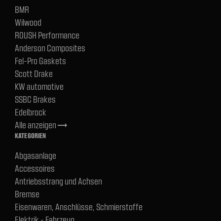
BMR
Wilwood
ROUSH Performance
Anderson Composites
Fel-Pro Gaskets
Scott Drake
KW automotive
SSBC Brakes
Edelbrock
Alle anzeigen
trending_flat
KATEGORIEN
Abgasanlage
Accessoires
Antriebsstrang und Achsen
Bremse
Eisenwaren, Anschlüsse, Schmierstoffe
Elektrik - Fahrzeug