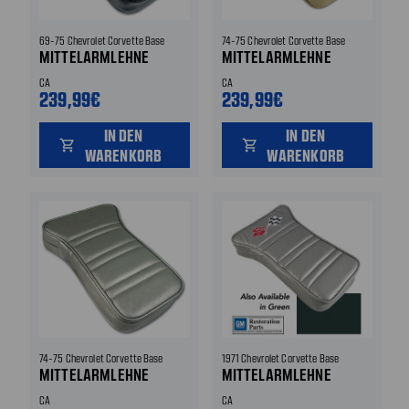
69-75 Chevrolet Corvette Base
74-75 Chevrolet Corvette Base
MITTELARMLEHNE
MITTELARMLEHNE
CA
CA
239,99€
239,99€
IN DEN
IN DEN
shopping_cart
shopping_cart
WARENKORB
WARENKORB
74-75 Chevrolet Corvette Base
1971 Chevrolet Corvette Base
MITTELARMLEHNE
MITTELARMLEHNE
CA
CA