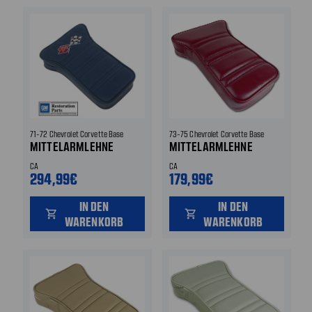
71-72 Chevrolet Corvette Base
73-75 Chevrolet Corvette Base
MITTELARMLEHNE
MITTELARMLEHNE
CA
CA
294,99€
179,99€
IN DEN
IN DEN
shopping_cart
shopping_cart
WARENKORB
WARENKORB