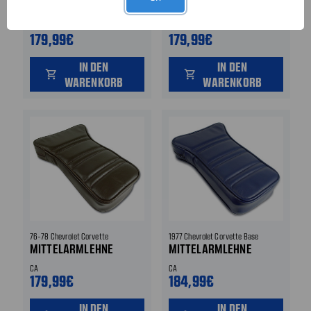
MITTELARMLEHNE
MITTELARMLEHNE
CA
CA
179,99€
179,99€
IN DEN
IN DEN
shopping_cart
shopping_cart
WARENKORB
WARENKORB
76-78 Chevrolet Corvette
1977 Chevrolet Corvette Base
MITTELARMLEHNE
MITTELARMLEHNE
CA
CA
179,99€
184,99€
IN DEN
IN DEN