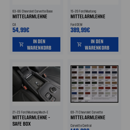
63-66 Chevrolet Corvette Base
15-20 Ford Mustang
MITTELARMLEHNE
MITTELARMLEHNE
CA
Ford OEM
54,99€
389,99€
IN DEN
IN DEN
shopping_cart
shopping_cart
WARENKORB
WARENKORB
21-23 Ford Mustang Mach-E
69-71 Chevrolet Corvette
MITTELARMLEHNE -
MITTELARMLEHNE
SAFE BOX
Corvette Central