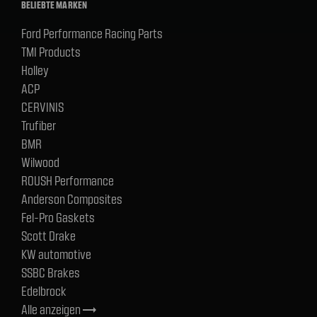
BELIEBTE MARKEN
Ford Performance Racing Parts
TMI Products
Holley
ACP
CERVINIS
Trufiber
BMR
Wilwood
ROUSH Performance
Anderson Composites
Fel-Pro Gaskets
Scott Drake
KW automotive
SSBC Brakes
Edelbrock
Alle anzeigen
trending_flat