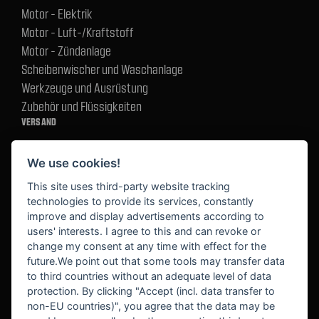
Motor - Elektrik
Motor - Luft-/Kraftstoff
Motor - Zündanlage
Scheibenwischer und Waschanlage
Werkzeuge und Ausrüstung
Zubehör und Flüssigkeiten
VERSAND
We use cookies!
BEZAHLUNG
This site uses third-party website tracking
technologies to provide its services, constantly
improve and display advertisements according to
users' interests. I agree to this and can revoke or
BEKANNT AUS
change my consent at any time with effect for the
future.We point out that some tools may transfer data
to third countries without an adequate level of data
protection. By clicking "Accept (incl. data transfer to
non-EU countries)", you agree that the data may be