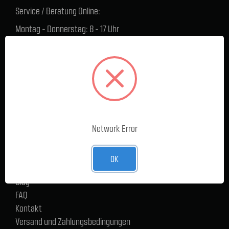
Service / Beratung Online:
Montag - Donnerstag: 8 - 17 Uhr
Freitag: 8 - 16 Uhr
Lager Lauenstein (Warenabholungen):
Montag - Donnerstag: 7.30 - 15 Uhr
Freitag: 7.30 - 14 Uhr
SERVICE
Network Error
Cargoservice
Alle Produkte
Neue Produkte
OK
%Sale
Blog
FAQ
Kontakt
Versand und Zahlungsbedingungen