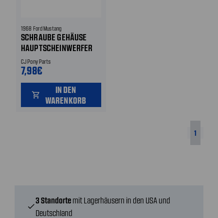
1968 Ford Mustang
SCHRAUBE GEHÄUSE
HAUPTSCHEINWERFER
CJ Pony Parts
7,98€
IN DEN
shopping_cart
WARENKORB
1
3 Standorte
mit Lagerhäusern in den USA und
check
Deutschland