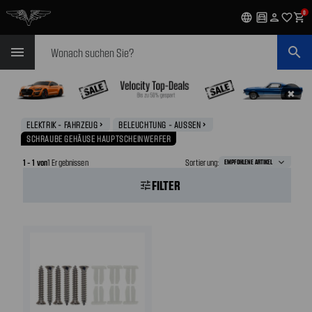
0
language
garage
person
favorite_outline
shopping_cart
Suchen
menu
search
✖
ELEKTRIK - FAHRZEUG
BELEUCHTUNG - AUSSEN
navigate_next
navigate_next
SCHRAUBE GEHÄUSE HAUPTSCHEINWERFER
1 - 1 von
1 Ergebnissen
Sortierung:
FILTER
tune