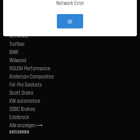
Network Error
Ford Performance Racing Parts
TMI Products
Holley
OK
ACP
CERVINIS
Trufiber
BMR
Wilwood
ROUSH Performance
Anderson Composites
Fel-Pro Gaskets
Scott Drake
KW automotive
SSBC Brakes
Edelbrock
Alle anzeigen
trending_flat
KATEGORIEN