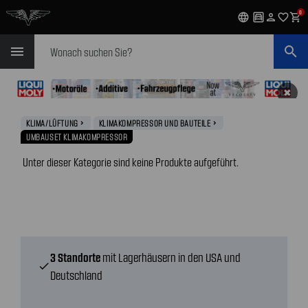
0
language
garage
person
favorite_outline
shopping_cart
Suchen
menu
search
✖
KLIMA/LÜFTUNG
KLIMAKOMPRESSOR UND BAUTEILE
navigate_next
navigate_next
UMBAUSET KLIMAKOMPRESSOR
Unter dieser Kategorie sind keine Produkte aufgeführt.
3 Standorte
mit Lagerhäusern in den USA und
check
Deutschland