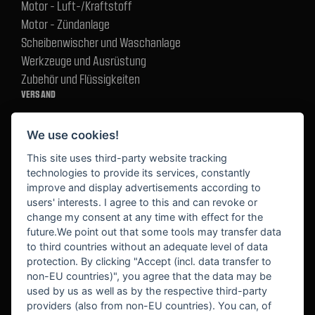
Motor - Luft-/Kraftstoff
Motor - Zündanlage
Scheibenwischer und Waschanlage
Werkzeuge und Ausrüstung
Zubehör und Flüssigkeiten
VERSAND
We use cookies!
BEZAHLUNG
This site uses third-party website tracking
technologies to provide its services, constantly
improve and display advertisements according to
users' interests. I agree to this and can revoke or
BEKANNT AUS
change my consent at any time with effect for the
future.We point out that some tools may transfer data
to third countries without an adequate level of data
protection. By clicking "Accept (incl. data transfer to
non-EU countries)", you agree that the data may be
used by us as well as by the respective third-party
providers (also from non-EU countries). You can, of