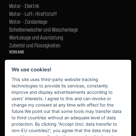
Motor - Elektrik
Motor - Luft-/Kraftstoff
Motor - Zündanlage
Scheibenwischer und Waschanlage
Werkzeuge und Ausrüstung
Zubehör und Flüssigkeiten
VERSAND
We use cookies!
BEZAHLUNG
This site uses third-party website tracking
technologies to provide its services, constantly
improve and display advertisements according to
users' interests. I agree to this and can revoke or
BEKANNT AUS
change my consent at any time with effect for the
future.We point out that some tools may transfer data
to third countries without an adequate level of data
protection. By clicking "Accept (incl. data transfer to
non-EU countries)", you agree that the data may be