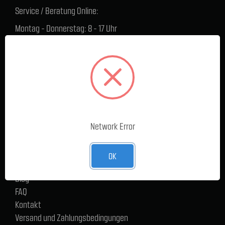
Service / Beratung Online:
Montag - Donnerstag: 8 - 17 Uhr
Freitag: 8 - 16 Uhr
Lager Lauenstein (Warenabholungen):
Montag - Donnerstag: 7.30 - 15 Uhr
Freitag: 7.30 - 14 Uhr
SERVICE
Network Error
Cargoservice
Alle Produkte
Neue Produkte
OK
%Sale
Blog
FAQ
Kontakt
Versand und Zahlungsbedingungen