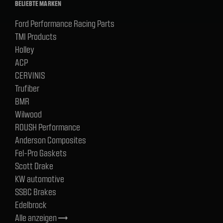
BELIEBTE MARKEN
Ford Performance Racing Parts
TMI Products
Holley
ACP
CERVINIS
Trufiber
BMR
Wilwood
ROUSH Performance
Anderson Composites
Fel-Pro Gaskets
Scott Drake
KW automotive
SSBC Brakes
Edelbrock
Alle anzeigen
trending_flat