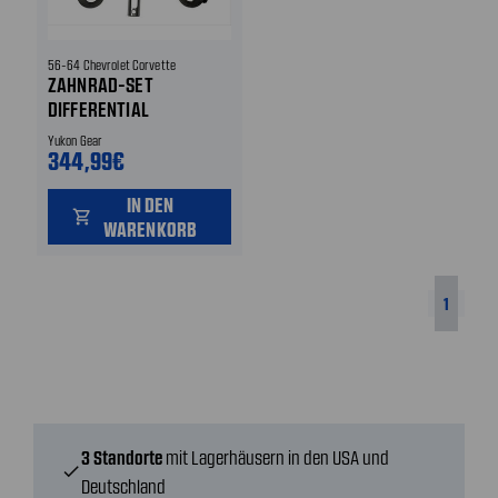
56-64 Chevrolet Corvette
ZAHNRAD-SET
DIFFERENTIAL
Yukon Gear
344,99€
IN DEN
shopping_cart
WARENKORB
1
3 Standorte
mit Lagerhäusern in den USA und
check
Deutschland